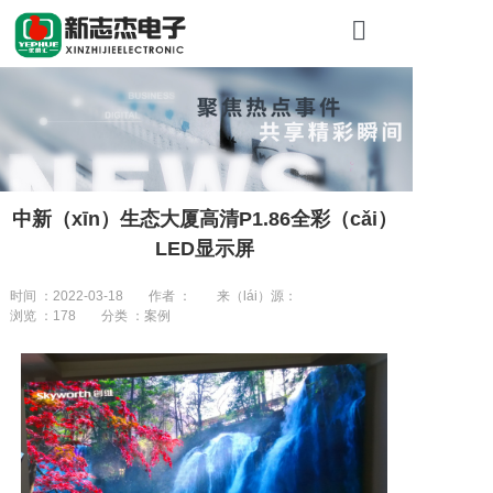
首页
关于新志杰
产品展示
中新（xīn）生态大厦高清P1.86全彩（cǎi）
工程案例
LED显示屏
新闻资讯
时间 ：2022-03-18
作者 ：
来（lái）源：
浏览 ：
178
分类 ：案例
联系我们