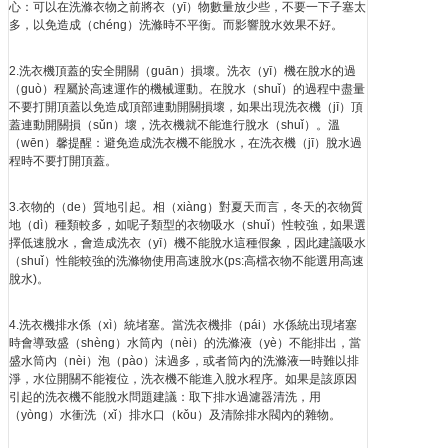
心：可以在洗滌衣物之前將衣（yī）物數量放少些，不要一下子塞太
多，以免造成（chéng）洗滌時不平衡。而影響脫水效果不好。
2.洗衣機頂蓋的安全開關（guān）損壞。洗衣（yī）機在脫水的過
（guò）程屬於高速運作的機械運動。在脫水（shuǐ）的過程中盡量
不要打開頂蓋以免造成頂部連動開關損壞，如果出現洗衣機（jī）頂
蓋連動開關損（sǔn）壞，洗衣機就不能進行脫水（shuǐ）。溫
（wēn）馨提醒：避免造成洗衣機不能脫水，在洗衣機（jī）脫水過
程時不要打開頂蓋。
3.衣物的（de）質地引起。相（xiàng）對夏天而言，冬天的衣物質
地（dì）種類較多，如呢子類型的衣物吸水（shuǐ）性較強，如果選
擇低速脫水，會造成洗衣（yī）機不能脫水這種假象，因此建議吸水
（shuǐ）性能較強的洗滌物使用高速脫水(ps:高檔衣物不能選用高速
脫水)。
4.洗衣機排水係（xì）統堵塞。當洗衣機排（pái）水係統出現堵塞
時會導致盛（shèng）水筒內（nèi）的洗滌液（yè）不能排出，當
盛水筒內（nèi）泡（pào）沫過多，或者筒內的洗滌液一時難以排
淨，水位開關不能複位，洗衣機不能進入脫水程序。如果是該原因
引起的洗衣機不能脫水問題建議：取下排水過濾器清洗，用
（yòng）水衝洗（xǐ）排水口（kǒu）及清除排水閥內的雜物。