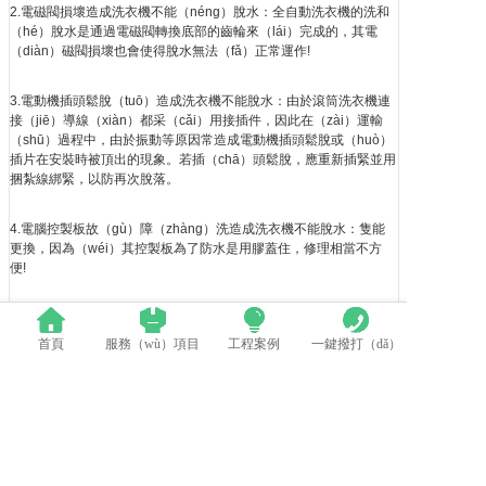
2.電磁閥損壞造成洗衣機不能（néng）脫水：全自動洗衣機的洗和
（hé）脫水是通過電磁閥轉換底部的齒輪來（lái）完成的，其電
（diàn）磁閥損壞也會使得脫水無法（fǎ）正常運作!
3.電動機插頭鬆脫（tuō）造成洗衣機不能脫水：由於滾筒洗衣機連
接（jiē）導線（xiàn）都采（cǎi）用接插件，因此在（zài）運輸
（shū）過程中，由於振動等原因常造成電動機插頭鬆脫或（huò）
插片在安裝時被頂出的現象。若插（chā）頭鬆脫，應重新插緊並用
捆紮線綁緊，以防再次脫落。
4.電腦控製板故（gù）障（zhàng）洗造成洗衣機不能脫水：隻能
更換，因為（wéi）其控製板為了防水是用膠蓋住，修理相當不方
便!
5.電動機熱保護器動作（zuò）造成洗衣機（jī）不能脫水：由於過
載、堵轉等原因，使電動機（jī）發熱，電動機熱保護器動作
首頁
服務（wù）項目
工程案例
一鍵撥打（dǎ）
（zuò）洗衣機不脫水（shuǐ）。此時隻要（yào）待熱保（bǎo）
護器複位後即可使用。
6.部（bù）分機型設（shè）有不脫水鍵（jiàn），洗衣機不脫
（tuō）水。首先應