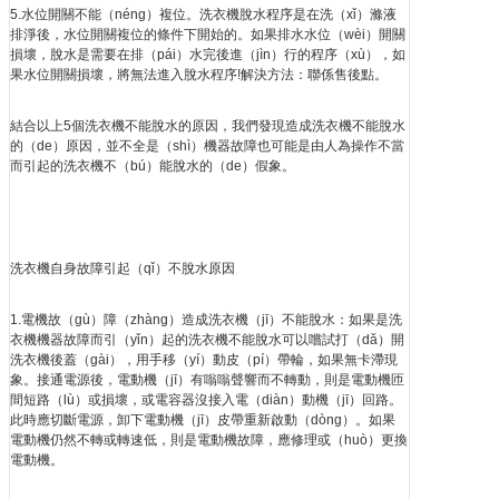
5.水位開關不能（néng）複位。洗衣機脫水程序是在洗（xǐ）滌液
排淨後，水位開關複位的條件下開始的。如果排水水位（wèi）開關
損壞，脫水是需要在排（pái）水完後進（jìn）行的程序（xù），如
果水位開關損壞，將無法進入脫水程序!解決方法：聯係售後點。
結合以上5個洗衣機不能脫水的原因，我們發現造成洗衣機不能脫水
的（de）原因，並不全是（shì）機器故障也可能是由人為操作不當
而引起的洗衣機不（bú）能脫水的（de）假象。
洗衣機自身故障引起（qǐ）不脫水原因
1.電機故（gù）障（zhàng）造成洗衣機（jī）不能脫水：如果是洗
衣機機器故障而引（yǐn）起的洗衣機不能脫水可以嚐試打（dǎ）開
洗衣機後蓋（gài），用手移（yí）動皮（pí）帶輪，如果無卡滯現
象。接通電源後，電動機（jī）有嗡嗡聲響而不轉動，則是電動機匝
間短路（lù）或損壞，或電容器沒接入電（diàn）動機（jī）回路。
此時應切斷電源，卸下電動機（jī）皮帶重新啟動（dòng）。如果
電動機仍然不轉或轉速低，則是電動機故障，應修理或（huò）更換
電動機。