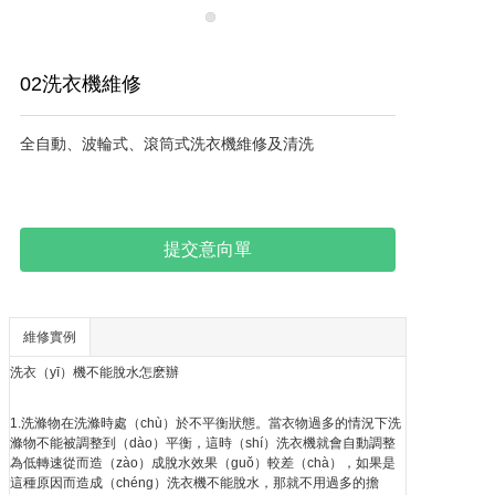
02洗衣機維修
全自動、波輪式、滾筒式洗衣機維修及清洗     
提交意向單
維修實例
洗衣（yī）機不能脫水怎麽辦
1.洗滌物在洗滌時處（chù）於不平衡狀態。當衣物過多的情況下洗
滌物不能被調整到（dào）平衡，這時（shí）洗衣機就會自動調整
為低轉速從而造（zào）成脫水效果（guǒ）較差（chà），如果是
這種原因而造成（chéng）洗衣機不能脫水，那就不用過多的擔