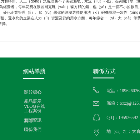
力和時間。人工（gōng）洗碗碟免不了碗碟遍地，水流（liú）不斷，洗碗間汙水（s
作為經營者，每年花費在添置補充碗（wǎn）碟方麵的錢，也（yě）是一個不小的數目。
水、優化企業管理（lǐ）。如（rú）果你的酒樓選擇使用洗（xǐ）碗機就能一次性（xìn
樓。還令您的企業在人力（lì）資源及節約用水方麵，每年節省一（yī）大（dà）筆
選擇。
網站導航
聯係方式
電話：189626026
關於糖心
產品展示
郵箱：tcxzj@126.
VLOG在线
工程案例
Q Q：195926592
新聞資訊
观看
聯係我們
地（dì）址：太