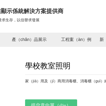
業顯示係統解決方案提供商
量求生存，以信譽求發展
產（chǎn）品展示
工程案（àn）例
新
學校教室照明
家（jiā）用及（jí）商用消毒櫃、消毒櫃（gu
提交意向單（dān）