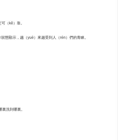
定可（kě）靠。
狀態顯示，越（yuè）來越受到人（rén）們的青睞。
到哪裏洗到哪裏。