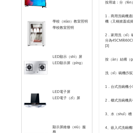
按用途：分（fèn
1．商用洗碗機適
機（又稱掀蓋或
學校（xiào）教室照明
學校教室照明
2．家用洗（xǐ
分為45CM和60
[3]
LED顯示（shì）屏
按（àn）結構（g
LED顯示屏（píng）
洗（xǐ）碗機(5張
1．台式洗碗機
LED電子屏
LED電子（zǐ）屏
2．櫃式洗碗機
3、水（shuǐ
顯示屏維修（xiū）服
4、嵌入式洗碗機容
務