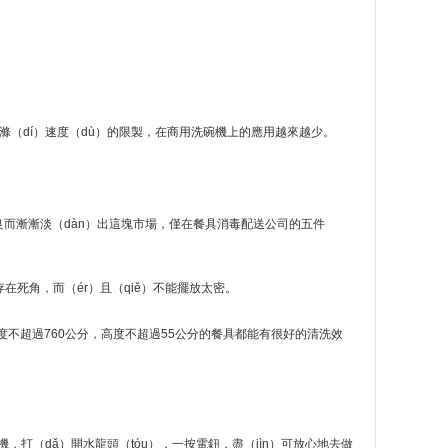
及洗滌（dí）速度（dù）的限製，在商用洗碗機上的應用越來越少。
良而漸漸淡（dàn）出這塊市場，僅在餐具消毒配送公司的五件
在死角，而（ér）且（qiě）不能擺放太密。
度不超過760公分，高度不超過55公分的餐具都能有很好的清洗效
打（dǎ）開水龍頭（tóu），一按電鈕，盡（jìn）可放心地去做