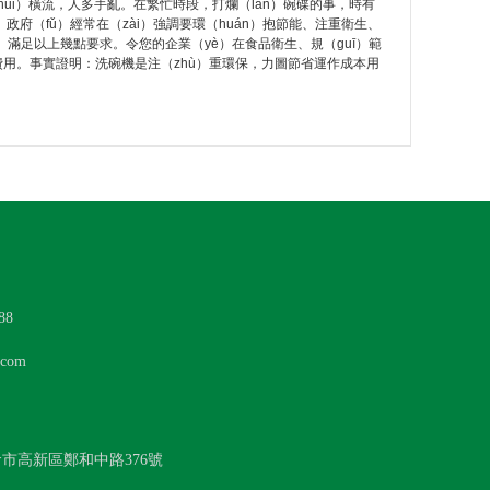
huǐ）橫流，人多手亂。在繁忙時段，打爛（làn）碗碟的事，時有
政府（fǔ）經常在（zài）強調要環（huán）抱節能、注重衛生、
g）滿足以上幾點要求。令您的企業（yè）在食品衛生、規（guī）範
費用。事實證明：洗碗機是注（zhù）重環保，力圖節省運作成本用
88
com
倉市高新區鄭和中路376號