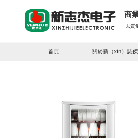
商
以質
首頁
關於新（xīn）誌傑