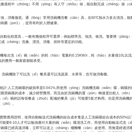
過程中（zhōng）不用（yòng）有人守（shǒu）候，能自動完成（chéng）操（c
能力強，消毒徹底。通（tōng）常用洗碗機洗餐（cān）具。在60℃熱水力多次清洗
病菌（jun1），從而有利於人體健康。
滌自動化程度高，一般有幾個程序可選擇：例如標準洗、強洗、衝洗。隻要將（jiāng）
完成（chéng）洗滌、漂洗、消毒、烘幹等選定的功能。
機每次洗（xǐ）碗（wǎn）的耗（hào）電量約0.15KW.h，耗（hào）水量僅10L
樣低的費用一般家庭都能承受。
多用。洗碗機除了可以洗（xǐ）餐具還可以洗蔬菜、水果等，也可做消毒櫃。
統計:人工洗碗碟的破損率是0.041%,而使用（yòng）洗碗機洗碗（wǎn）碟，碗碟的
購買碗碟的成本，減少經營費用。而且由於洗碗機的運（yùn）轉速度比較人（rén）
（xǐ）碗的話每張餐桌（zhuō）配備的餐具（jù）可能要5套才夠用。但是用洗碗機
（zhī）。
房實際應用證明，使用自動輸送式洗碗機的綜合成本隻是人工洗碗碟綜合成本的50%以下
）可能要8-10人才可以勉強應付大量的碗（wǎn）碟清洗工作。而使用自動輸送式洗（
碗碟已經高溫消毒，立即可以送上（shàng）樓麵餐（cān）桌使用。而無需經過消毒