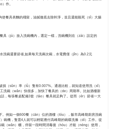
āo）作。
，能夠使餐具表麵的殘留，油膩徹底去除幹淨，並且還能殺死（sǐ）大腸
餐具（jù）放入洗碗機內，選定一檔，洗碗機則在（zài）設定的
比流水洗碗還要節省,如果每天洗兩次碗，水電費僅（jǐn）為0.2元
破損（sǔn）率（lǜ）隻有0.007%。通過比較，就知道使用洗（xǐ）
工洗碗（wǎn）快很多，加快了餐具的（de）周期率。比如酒樓新
的話，每張餐桌配備3套（tào）餐具就足夠了。從而（ér）節省一大
。例如一個600餐（cān）位的酒樓（lóu），飯市高峰期廚房洗碗
xǐ）碗機，隻需4人就可以輕鬆應付高峰期的碗碟洗滌（dí）工作。從
碗（wǎn）櫃，停留一段時間消毒後（hòu）才能（néng）使用，