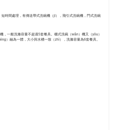
、短時間處理，有傳送帶式洗碗機（jī），飛引式洗碗機，門式洗碗
型機，一般洗滌容量不超過5套餐具。櫃式洗碗（wǎn）機又（yòu）
（néng）融為一體，大小與水槽一致（zhì），洗滌容量為6套餐具。