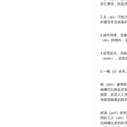
其它事情，因為洗滌
2.去（qù）汙
杆菌等常見病毒和
3.操作簡便。洗
（de）時間內，
4.節電節水。洗碗
（yuán），這
5.一機（jī）
根（gēn）據專家
碗機可以降低添置
開業，若是人工洗
筆購買碗碟的開支
經過（guò）廚
間的工人（rén
洗碗機出來的幹淨