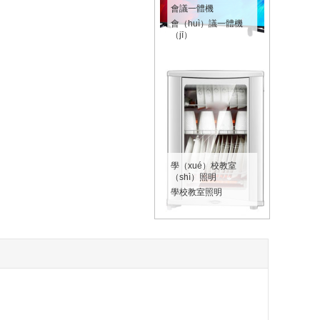
會議一體機
會（huì）議一體機
（jī）
學（xué）校教室
（shì）照明
學校教室照明