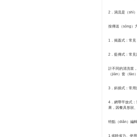
2．渦流是（shì
按傳送（sòng
1．揭蓋式：常見
2．藍傳式：常
計不同的清洗筐，
（jiàn）套（t
3．斜插式：常用
4．網帶平放式：
果，因餐具形狀、
特點（diǎn）編
1.省時省力。使