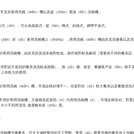
）常見於家用洗碗（wǎn）機以及超（chāo）聲波（bō）洗碗機。
）方式（shì）：可分為揭蓋式、籃（lán）傳式、斜插式、網帶平放式。
（jiàn）於（yú）家用洗碗機上（shàng），商用洗碗（wǎn）機由於其洗滌量以
見於商用洗碗機，由於其投資成本相對較低，操作相對較為麻煩（需要按不同的餐具設
而對於不規則的餐具清洗較為困難）、酒（jiǔ）樓、食堂、餐廳客戶反（fǎn）映不
ào）上有較大的應用。
於商用洗碗（wǎn）機，市場反映好壞不一。但是對於（yú）較大餐具以及餐盤清洗存
常用於商用洗碗機，又被稱為是第四（sì）代商用洗碗機（jī），市場反映良好。對寬
大小不同而清洗 速度略有差（chà）異。
輯
用洗碗機洗滌餐具，可大大減輕繁瑣的手工勞動。隻需（xū）將要洗滌的餐具放入洗碗機，