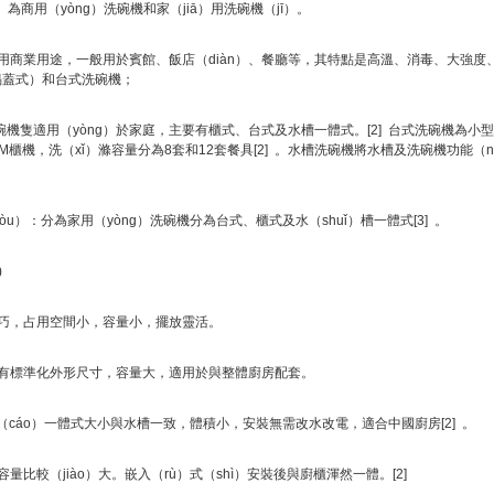
）為商用（yòng）洗碗機和家（jiā）用洗碗機（jī）。
用商業用途，一般用於賓館、飯店（diàn）、餐廳等，其特點是高溫、消毒、大強度
揭蓋式）和台式洗碗機；
）碗機隻適用（yòng）於家庭，主要有櫃式、台式及水槽一體式。[2] 台式洗碗機為小
CM櫃機，洗（xǐ）滌容量分為8套和12套餐具[2] 。水槽洗碗機將水槽及洗碗機功能
òu）：分為家用（yòng）洗碗機分為台式、櫃式及水（shuǐ）槽一體式[3] 。
)
小巧，占用空間小，容量小，擺放靈活。
具有標準化外形尺寸，容量大，適用於與整體廚房配套。
）槽（cáo）一體式大小與水槽一致，體積小，安裝無需改水改電，適合中國廚房[2] 。
量比較（jiào）大。嵌入（rù）式（shì）安裝後與廚櫃渾然一體。[2]