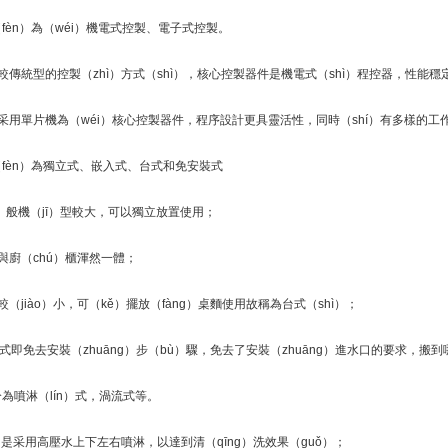
fèn）為（wéi）機電式控製、電子式控製。
較傳統型的控製（zhì）方式（shì），核心控製器件是機電式（shì）程控器，性能穩
采用單片機為（wéi）核心控製器件，程序設計更具靈活性，同時（shí）有多樣的工作
fèn）為獨立式、嵌入式、台式和免安裝式
ī）般機（jī）型較大，可以獨立放置使用；
與廚（chú）櫃渾然一體；
（jiào）小，可（kě）擺放（fàng）桌麵使用故稱為台式（shì）；
裝式即免去安裝（zhuāng）步（bù）驟，免去了安裝（zhuāng）進水口的要求，搬
為噴淋（lín）式，渦流式等。
ì）是采用高壓水上下左右噴淋，以達到清（qīng）洗效果（guǒ）；