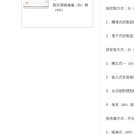
顯示屏維修服（fú）務
按控製方式：分（
（wù）
1．機電式控製是
2．電子式控製是
按安裝方式：分（
1．獨立式一（y
2．嵌入式安裝後
3．台式相對體型較
4．免安（ān）
按洗滌方式：可分
1．噴淋式（sh