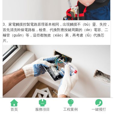
3、家電觸摸控製電路原理基本相同，出現觸摸不（bú）靈、失控，
首先清洗幹燥電路板，檢查、代換對應按鍵周圍的（de）電容、二
極管（guǎn）等，這些都無效（xiào）果，再考慮（lǜ）代換芯
片。
首頁
服務項目
工程案例
一鍵撥打