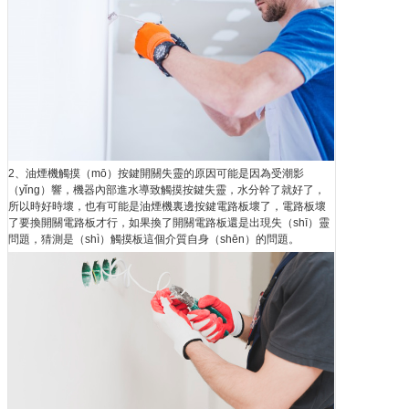
2、油煙機觸摸（mō）按鍵開關失靈的原因可能是因為受潮影
（yǐng）響，機器內部進水導致觸摸按鍵失靈，水分幹了就好了，
所以時好時壞，也有可能是油煙機裏邊按鍵電路板壞了，電路板壞
了要換開關電路板才行，如果換了開關電路板還是出現失（shī）靈
問題，猜測是（shì）觸摸板這個介質自身（shēn）的問題。