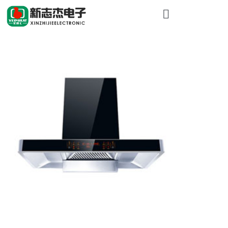
首頁
關於糖心VLO
產品展示
工程案（àn）
新聞資訊
聯係我們