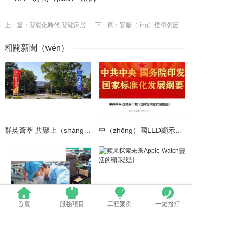
上一篇：智能化時代 智能家居的變革與未來
下一篇：客廳（tīng）燈帶怎麽安裝
相關新聞（wén）
群英薈萃 共聚上（shàng）海丨全國LED精品巡展攜手共謀行業發展大計
中（zhōng）國LED顯示應用行業標準情況一覽
首頁
服務項目
工程案例
一鍵撥打
LED模組維修焊接中注意點（建議收（shōu）藏）
蘋果探索未來Apple Watch靈活的顯示設計