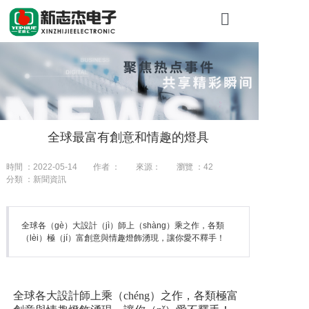
首頁
關於新（xīn
產品展示
全球最富有創意和情趣的燈具
工程案例
時間 ：2022-05-14
作者 ：
來源：
瀏覽 ：
42
新（xīn）聞（
分類 ：新聞資訊
聯（lián）係
全球各（gè）大設計（jì）師上（shàng）乘之作，各類
（lèi）極（jí）富創意與情趣燈飾湧現，讓你愛不釋手！
全球各大設計師上乘（chéng）之作，各類極富