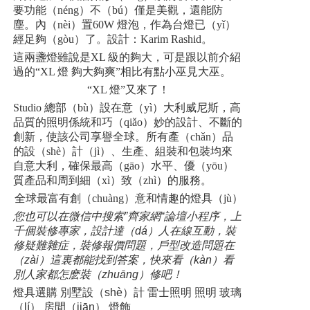
要功能（néng）不（bú）僅是美觀，還能防
塵。內（nèi）置60W 燈泡，作為台燈已（yǐ）
經足夠（gòu）了。設計：Karim Rashid。
這兩盞燈雖說是XL 級的夠大，可是跟以前介紹
過的“XL 燈 夠大夠爽”相比有點小巫見大巫。
“XL 燈”又來了！
Studio 總部（bù）設在意（yì）大利威尼斯，高
品質的照明係統和巧（qiǎo）妙的設計、不斷的
創新，使該公司享譽全球。所有產（chǎn）品
的設（shè）計（jì）、生產、組裝和包裝均來
自意大利，確保最高（gāo）水平、優（yōu）
質產品和周到細（xì）致（zhì）的服務。
全球最富有創（chuàng）意和情趣的燈具（jù）
您也可以在微信中搜索”齊家網“論壇小程序，上
千個裝修專家，設計達（dá）人在線互動，裝
修疑難雜症，裝修報價問題，戶型改造問題在
（zài）這裏都能找到答案，快來看（kàn）看
別人家都怎麽裝（zhuāng）修吧！
燈具選購 別墅設（shè）計 雷士照明 照明 玻璃
（lí） 房間（jiān） 燈飾