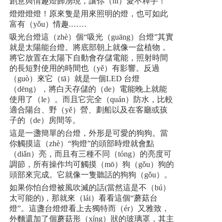
創意與情趣燈飾湧現，讓你（nǐ）愛不釋手！
燈燈燈燈！原來隻是用來照明的燈，也可如此
富有（yǒu）情趣.……
吸光台燈這（zhè）個“吸光（guāng）台燈”其實
就是太陽能台燈。將底部朝上就像一盆植物，
將它放置在太陽下自動會存儲電能，照射時間
的長短對
使用的時間也（yě）有影響。反過
（guò）來它（tā）就是一個LED 台燈
（dēng），將白天存儲的（de）電能晚上就能
使用了（le）。而且它完全（quán）防水，比較
適合陽台、野（yě）營、劃船以
及在客廳或孩
子的（de）房間等。
這是一盞簡單的台燈，外形是可愛的狗狗。當
你觸摸這（zhè）“狗燈”的頭部時燈就會點
（diǎn）亮，而且有三種不同（tóng）的亮度可
調節，所有操作均可
觸摸（mō）狗（gǒu）狗的
頭部來完成。它就像一隻聽話的狗狗（gǒu）。
如果你怕台燈被風吹滅的話(當然這是不（bú）
太可能的)，那就來（lái）看看這個“蘑菇台
燈”。這盞台燈燈看上去獨特而（ér）又雅致，
外麵還加了個蘑菇形（xíng）狀的玻璃罩，其主