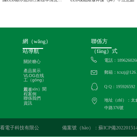
網（wǎng）
聯係方
站導航
（fāng）式
電話：189626026
關於糖心
產品展示
郵箱：tcxzj@126.
VLOG在线
工（gōng）
Q Q：195926592
新（xīn）聞
观看
程案例
聯係我們
地址（zhǐ）：太
資訊
中路376號
线观看電子科技有限公
備案號（hào）：蘇ICP備20220