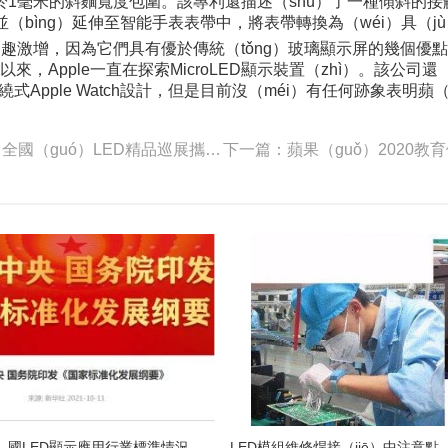
小於1毫米的斜麵寬度包圍。該專利還描述（shù）了一種傾斜的
，並（bìng）延伸至智能手表表帶中，將表帶轉換為（wéi）具（j
）趣激增，因為它們具有優於傳統（tǒng）玻璃顯示屏的幾個
Vue以來，Apple一直在探索MicroLED顯示裝置（zhì）。該公司
Apple Watch設計，但是目前沒（méi）有任何跡象表明
上一（yī）篇：群英薈（huì）萃 共（gòng）聚上海丨全國（guó）LED精品巡展攜手共（gòng）謀行業（yè）發展大計
中（zhōng）國LED顯示應用行業標準情況一覽