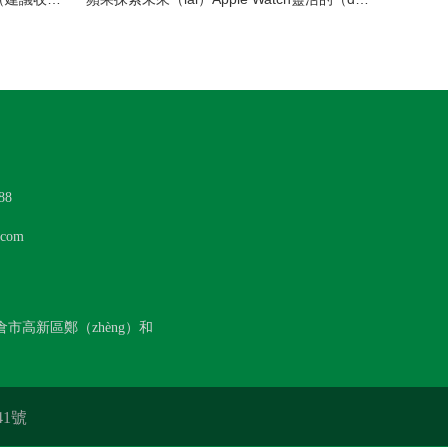
88
com
倉市高新區鄭（zhèng）和
15141號