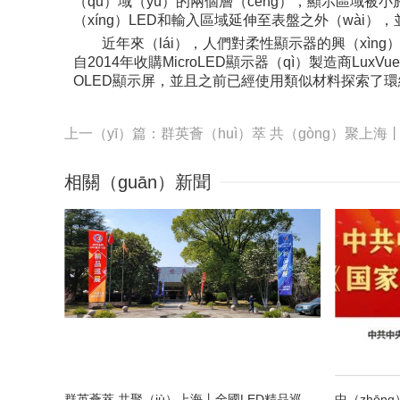
（qū）域（yù）的兩個層（céng），顯示區域被
（xíng）LED和輸入區域延伸至表盤之外（wài）
近年來（lái），人們對柔性顯示器的興（xìng
自2014年收購MicroLED顯示器（qì）製造商Lux
OLED顯示屏，並且之前已經使用類似材料探索了環繞式
相關（guān）新聞
群英薈萃 共聚（jù）上海丨全國LED精品巡（xún）展攜手共謀（móu）行業發展（zhǎn）大計