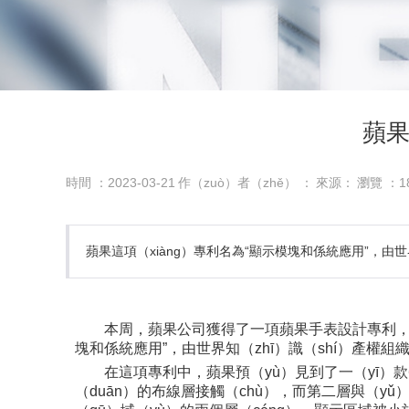
蘋果
時間 ：2023-03-21
作（zuò）者（zhě） ：
來源：
瀏覽 ：
1
蘋果這項（xiàng）專利名為“顯示模塊和係統應用”，由
本周，蘋果公司獲得了一項蘋果手表設計專利，該手表
塊和係統應用”，由世界知（zhī）識（shí）產權組
在這項專利中，蘋果預（yù）見到了一（yī）款帶
（duān）的布線層接觸（chù），而第二層與（