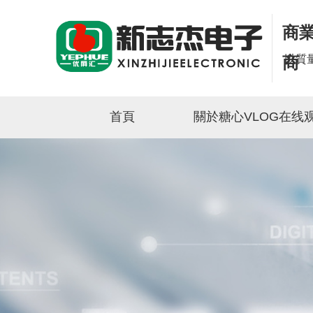
商業
以質
商
首頁
關於糖心VLOG在线