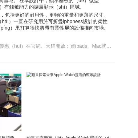
接觸區域。 在本設計中，顯示基板的（de）微型
ù）有觸敏能力的擴展顯示（shì）區域。
優點，包括更好的耐用性，更輕的重量和更薄的尺寸。
還（hái）一直在研究用於可折疊iphoness設計的柔性
蘋（píng）果打算很快將帶有柔性屏的設備推向市場。
下一篇：蘋果（guǒ）2020教育優惠（huì）在官網、天貓開啟：買ipads、Mac就送AirPods
LED模組維修焊接（jiē）中注意點（建議收藏）
蘋果探索未來（lái）Apple Watch靈活的（de）顯示設計