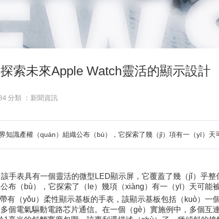
探索未來Apple Watch靈活的顯示設計（
84
分類 ：新聞資訊
世界知識產權（quán）組織公布（bù），它探索了幾（jǐ）項有一（yī
具有一個靈活的微型LED顯示屏，它覆蓋了幾（jǐ）乎整個表帶
織公布（bù），它探索了（le）幾項（xiàng）有一（yī）天
有（yǒu）柔性顯示基板的手表，該顯示基板包括（kuò）一
yǔ）多個電氣驅動電路芯片通信。在一個（gè）實施例中，多個互