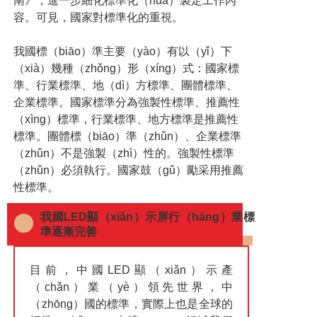
南》，進一步細化標準化（huà）製定工作內
容。可見，國家對標準化的重視。
我國標（biāo）準主要（yào）有以（yǐ）下
（xià）幾種（zhǒng）形（xíng）式：國家標
準、行業標準、地（dì）方標準、團體標準、
企業標準。國家標準分為強製性標準、推薦性
（xìng）標準，行業標準、地方標準是推薦性
標準。團體標（biāo）準（zhǔn）、企業標準
（zhǔn）不是強製（zhì）性的。強製性標準
（zhǔn）必須執行。國家鼓（gǔ）勵采用推薦
性標準。
我國LED顯（xiǎn）示屏行（háng）業標
準逐漸完善
目前，中國LED顯（xiǎn）示產
（chǎn）業（yè）領先世界，中
（zhōng）國的標準，實際上也是全球的