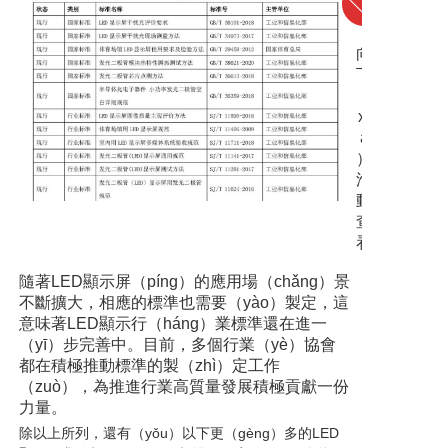
向
下
（
xi
à
）
滑
動
查
看
隨著LED顯示屏（píng）的應用場（chǎng）景
不斷擴大，相應的標準也需要（yào）製定，這
意味著LED顯示行（háng）業標準還在進一
（yī）步完善中。目前，多個行業（yè）協會
都在積極推動標準的製（zhì）定工作
（zuò），為推進行業高質量發展積極貢獻一份
力量。
除以上所列，還有（yǒu）以下更（gèng）多的LED