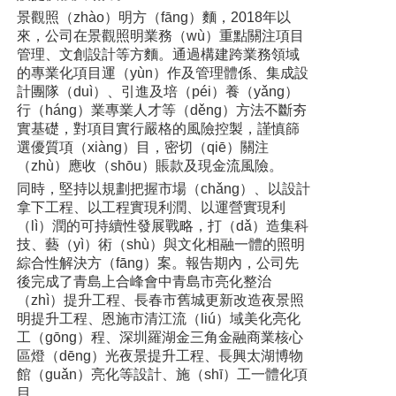
景觀照（zhào）明方（fāng）麵，2018年以
來，公司在景觀照明業務（wù）重點關注項目
管理、文創設計等方麵。通過構建跨業務領域
的專業化項目運（yùn）作及管理體係、集成設
計團隊（duì）、引進及培（péi）養（yǎng）
行（háng）業專業人才等（děng）方法不斷夯
實基礎，對項目實行嚴格的風險控製，謹慎篩
選優質項（xiàng）目，密切（qiē）關注
（zhù）應收（shōu）賬款及現金流風險。
同時，堅持以規劃把握市場（chǎng）、以設計
拿下工程、以工程實現利潤、以運營實現利
（lì）潤的可持續性發展戰略，打（dǎ）造集科
技、藝（yì）術（shù）與文化相融一體的照明
綜合性解決方（fāng）案。報告期內，公司先
後完成了青島上合峰會中青島市亮化整治
（zhì）提升工程、長春市舊城更新改造夜景照
明提升工程、恩施市清江流（liú）域美化亮化
工（gōng）程、深圳羅湖金三角金融商業核心
區燈（dēng）光夜景提升工程、長興太湖博物
館（guǎn）亮化等設計、施（shī）工一體化項
目。