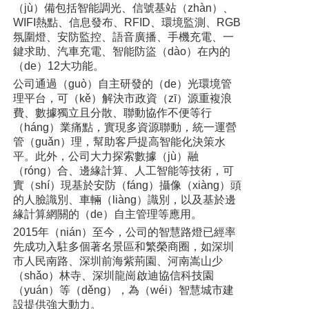
（jù）備包括智能調光、信號基站（zhàn）、
WIFI熱點、信息發布、RFID、環境監測、RGB
氛圍燈、安防監控、語音廣播、手機充電、一
鍵求助、汽車充電、智能防盜（dào）在內的
（de）12大功能。
公司通過（guò）自主研發的（de）光環境管
理平台，可（kě）解決市政資（zī）源重複浪
費、數據獨立且分散、聯動協作不便等行
（háng）業痛點，實現多資源聯動，統一運營
管（guǎn）理，幫助客戶提高智能化決策水
平。此外，公司大力探索數據（jù）融
（róng）合、邊緣計算、人工智能等技術，可
實（shí）現基於安防（fáng）攝像（xiàng）頭
的人臉識別、車輛（liàng）識別，以及基於邊
緣計算網關的（de）自主管理等應用。
2015年（nián）至今，公司的智慧路燈已經率
先成功入駐多個著名景區和繁榮商圈，如深圳
市人民南路、深圳前海紫荊園、河南嵩山少
（shǎo）林寺、深圳龍崗啟迪協信科技園
（yuán）等（děng），為（wéi）智慧城市建
設提供強大動力。