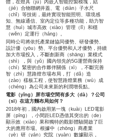
體，在燈具（jù）內嵌入智能控製模塊，結
（jié）合物聯網井蓋、電（diàn）子水尺
（chǐ）等技術，最終實現智能照明、環境感
知、無線通信、室內定位等多種功能，助力智
慧（huì）城市高效（xiào）管理（lǐ）和穩
（wěn）定運行（háng）。
同時公司將依托產業鏈協同優勢、研發優勢、
設計優（yōu）勢、平台優勢和人才優勢，持續
加大市場投入，不斷創新商（shāng）業模式
（shì），與（yǔ）國內領先的5G運營商保持
（chí）緊密的合作夥伴關係（xì），不斷完善
智（zhì）慧路燈市場布局，打（dǎ）造
（zào）樣板工程，使智慧路燈業務（wù）成
（chéng）為公司未來新的利潤增長點。
電影（yǐng）屏市場空間有多大（dà）？公司
（sī）在這方麵布局如何？
2018年初，國內啟用第一塊（kuài）LED電影
屏（píng），小間距LED憑借其突出的（de）
顯示效（xiào）果和獨特的觀影體驗開啟了巨
大的應用市場。根據中（zhōng）商產業
（yè）研（yán）究院（yuàn）數據顯示，