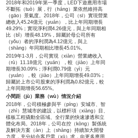
2018年和2019年第一季度，LED下遊應用市場
不斷拓（tuò）展，行（háng）業依然維持高
（gāo）景氣度。2018年，公司（sī）實現營業
總收入45.24億元（yuán），比上年同期增長
49.29%；實現淨利潤4.26億元，與上年同期相
比（bǐ）增長48.19%，歸屬於母公司所有
（yǒu）者的淨利潤為4.12億元，與上
（shàng）年同期相比增長45.01%。
2019年1-3月，公司實現（xiàn）營業總收入
（rù）11.18億元（yuán），較（jiào）上年同
期增長30.09%；淨利潤0.79億（yì）元
（yuán），較（jiào）上年同期增長49.03%；
歸屬於上市公司股東的淨利潤為0.82億元，較
上年同期增長56.65%。
小間距（jù）業務（wù）情況介紹
2018年，公司積極參與平（píng）安城市、智
（zhì）慧城市的建設，以標杆項（xiàng）目、
樣板工程撬動全區域、全行業的快速滲透和立
體化布局。2018年，公司在控（kòng）製係統
及解決方案（àn）上（shàng）持續加大開發
力度，充分結合客戶需（xū）求，向更多應用