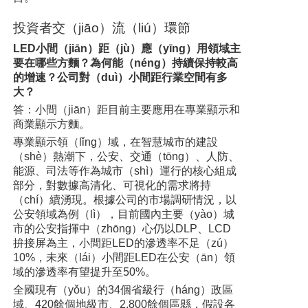
投資者交（jiāo）流（liú）環節
LED小間（jiān）距（jù）應（yīng）用領域主
要在哪些方麵？為何能（néng）持續保持較高
的增速？公司對（duì）小間距行業空間有多
大？
答：小間（jiān）距目前主要應用在專業顯示和
商業顯示方麵。
專業顯示領（lǐng）域，在智慧城市的建設
（shè）熱潮下，公安、交通（tōng）、人防、
能源、司法等作為城市（shì）運行的核心組成
部分，對數據高清化、可視化的需求將持
（chí）續湧現。根據公司的市場調研情況，以
公安領域為例（lì），目前國內主要（yào）城
市的公安指揮中（zhōng）心仍以DLP、LCD
拚接屏為主，小間距LED的滲透率不足（zú）
10%，未來（lái）小間距LED在公安（ān）領
域的滲透率有望提升至50%。
全國現有（yǒu）的34個省級行（háng）政區
域、420餘個地級市、2,800餘個區縣，假設各