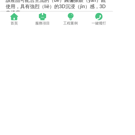
該產品可配合主流的（de）圓偏振眼（yǎn）鏡
使用，具有強烈（liè）的3D沉浸（jìn）感，3D
串擾度
目前公司產能利用情況如何？未來公司有何計
首頁
服務項目
工程案例
一鍵撥打
劃？
目（mù）前公司已形成了福永總部、坪山研發
中心、大亞灣製造中心的“鐵三角”架構。2018
年，集團LED顯示屏的產能達到約35萬平方米/
年，產能（néng）利用率約為82.4%。目前公
（gōng）司正緊鑼密鼓地推進大亞（yà）灣二
期生產（chǎn）基（jī）地的建設，預計（jì）
二期滿產後集團LED顯示屏產（chǎn）能可持
（chí）續（xù）擴大，從而實現智能製造水平
和生產效率的大幅（fú）度（dù）提升。
屆時，大亞（yà）灣產業園將成為全球領先的
LED顯（xiǎn）示屏智能製造基地，為集團內
各子公司協同一體、整體運營奠定堅實的產業
基礎。
同時，為進一步（bù）鞏固市場地位，持續打
造（zào）行業領先的製（zhì）造能力，滿足
公司發展戰略的需要，公司將依據發展的實際