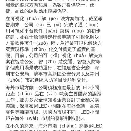
場景的縱深方向拓展，為客戶提供統一、便
捷、高效的調度應用控製係統。
在可視化（huà）解（jiě）決方案領域，截至報
告期末，公司（sī）已（yǐ）完成了通（tōng）
用可視化平台軟件（jiàn）架構（gòu）的初步
搭建，並在十餘個特定行業申請了可視化解決
方案軟件著作（zuò）權，為行業可視化解決方
案實現標準（zhǔn）化交付奠定了堅實的基
礎。目前，公司的可（kě）視化（huà）解決方
案在智慧公安、智（zhì）慧交通、智慧人防等
多個應用場景成功運行，在福建省公安廳、深
圳市公安局、濟寧市高新區公安分局以及常州
（zhōu）市武進區人防項目等順利交付。
海外市場方麵，公司積極推進最新的LED小間
距產（chǎn）品在（zài）歐美主要國家的認證
工作，並與多家全球知名企業簽訂了全麵采購
協議，深度布局LED小間距在海外會議、高端
零售等商顯市場。與國內市場不同，LED小間
距在海外（wài）市場的發展剛剛起步。
在不久的將來，海外市場（chǎng）將掀起LED