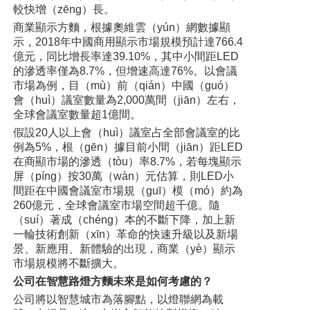
較快增（zēng）長。
商業顯示方麵，根據奧維雲（yún）網數據顯
示，2018年中國商用顯示市場規模預計達766.4
億元，同比增長率達39.10%，其中小間距LED
的滲透率僅為8.7%，但增速高達76%。以會議
市場為例，目（mù）前（qián）中國（guó）
會（huì）議室數量為2,000萬間（jiān）左右，
全球會議室數量超1億間。
假設20人以上會（huì）議室占全部會議室的比
例為5%，根（gēn）據目前小間（jiān）距LED
在商顯市場的滲透（tòu）率8.7%，若每塊顯示
屏（píng）按30萬（wàn）元估算，則LED小
間距在中國會議室市場規（guī）模（mó）約為
260億元，全球會議室市場空間超千億。隨
（suí）著成（chéng）本的不斷下降，加上新
一輪技術創新（xīn）革命的快速升級以及新場
景、新應用、新體驗的出現，商業（yè）顯示
市場規模將不斷擴大。
公司在智慧路燈方麵未來是如何考慮的？
公司將以智慧城市為落腳點，以燈聯網為載