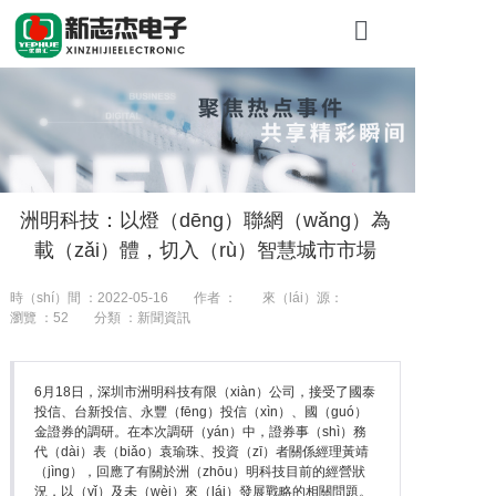
首（shǒu）頁
關於糖心VLO
產品展示
洲明科技：以燈（dēng）聯網（wǎng）為
工程案例
載（zǎi）體，切入（rù）智慧城市市場
新聞（wén）資
時（shí）間 ：2022-05-16
作者 ：
來（lái）源：
瀏覽 ：
52
分類 ：新聞資訊
聯係我們
6月18日，深圳市洲明科技有限（xiàn）公司，接受了國泰
投信、台新投信、永豐（fēng）投信（xìn）、國（guó）
金證券的調研。在本次調研（yán）中，證券事（shì）務
代（dài）表（biǎo）袁瑜珠、投資（zī）者關係經理黃靖
（jìng），回應了有關於洲（zhōu）明科技目前的經營狀
況，以（yǐ）及未（wèi）來（lái）發展戰略的相關問題。