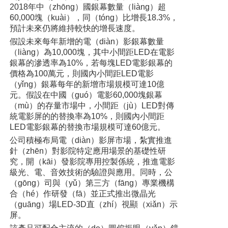
2018年中（zhōng）國銀幕數量（liàng）超
60,000塊（kuài），同（tóng）比增長18.3%，
預計未來仍將維持較快的增長速度。
假設未來每年新增的電（diàn）影銀幕數量
（liàng）為10,000塊，其中小間距LED在電影
銀幕的滲透率為10%，若每塊LED電影銀幕的
價格為100萬元，則國內小間距LED電影
（yǐng）銀幕每年的新增市場規模可達10億
元。假設在中國（guó）電影60,000塊銀幕
（mù）的存量市場中，小間距（jù）LED對傳
統電影屏的的替換率為10%，則國內小間距
LED電影銀幕的替換市場規模可達60億元。
公司積極布局電（diàn）影屏市場，紮實推進
針（zhēn）對影院特定應用場景的基礎性研
究，開（kāi）發影院專用控製係統，推進電影
級光、電、音效技術的驗證與應用。同時，公
（gōng）司與（yǔ）第三方（fāng）專業機構
合（hé）作研發（fā）並正式推出微晶光
（guāng）場LED-3D直（zhí）視顯（xiǎn）示
屏。