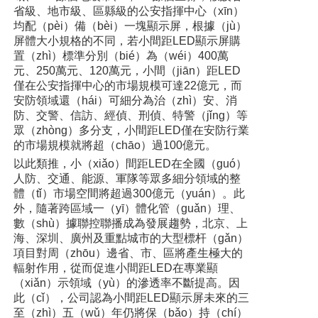
省級、地市級、區縣級的公安指揮中心（xīn）
均配（pèi）備（bèi）一塊顯示屏，根據（jù）
屏體大小規格的不同，若小間距LED顯示屏購
置（zhì）標準分別（bié）為（wéi）400萬
元、250萬元、120萬元，小間（jiān）距LED
僅在公安指揮中心的市場規模可達22億元，而
安防領域還（hái）可細分為治（zhì）安、消
防、交警、信訪、經偵、刑偵、特警（jǐng）等
眾（zhòng）多分支，小間距LED僅在安防行業
的市場規模就將超（chāo）過100億元。
以此類推，小（xiǎo）間距LED在全國（guó）
人防、交通、能源、軍隊等眾多細分領域的整
體（tǐ）市場空間將超過300億元（yuán）。此
外，隨著跨區域一（yī）體化管（guǎn）理、
數（shù）據聯控聯播成為發展趨勢，北京、上
海、深圳、廣州及重點城市的大型標杆（gǎn）
項目對周（zhōu）邊省、市、區將產生極大的
輻射作用，從而促進小間距LED在專業顯
（xiǎn）示領域（yù）的滲透率不斷提高。因
此（cǐ），公司認為小間距LED顯示屏未來的三
至（zhì）五（wǔ）年仍將保（bǎo）持（chí）