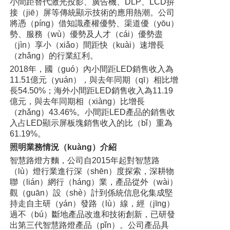
小間距替代激光投影、廣告機、DLP、LCD拚
接（jiē）屏等傳統顯示技術的應用熱潮。公司
將憑（píng）借知識產權優勢、渠道優（yōu）
勢、服務（wù）優勢及人才（cái）優勢盡
（jìn）享小（xiǎo）間距快（kuài）速增長
（zhǎng）的行業紅利。
2018年，國（guó）內小間距LED銷售收入為
11.51億元（yuán），與去年同期（qī）相比增
長54.50%；海外小間距LED銷售收入為11.19
億元，與去年同期相（xiàng）比增長
（zhǎng）43.46%。小間距LED產品的銷售收
入占LED顯示屏板塊銷售收入的比（bǐ）重為
61.19%。
照明業務情況（kuàng）介紹
智慧路燈方麵，公司自2015年起對智慧路
（lù）燈行業進行深（shēn）度探索，深耕物
聯（lián）網行（háng）業，產品從外（wài）
觀（guān）設（shè）計到係統信息化集成堅
持走自主研（yán）發路（lù）線，經（jīng）
過不（bú）斷地產品改進和技術創新，已研發
出第三代智慧路燈產品（pǐn）。公司產品具