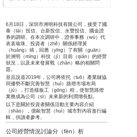
6月18日，深圳市洲明科技有限公司，接受了國
泰（tài）投信、台新投信、永豐投信、國金證
券的調研。在本次調研中，證券事務（wù）代
表袁瑜珠、投資者（zhě）關係經理黃
（huáng）靖，回應（yīng）了有關（guān）
於洲明（míng）科技（jì）目前（qián）的經營
狀況，以及未來發展戰（zhàn）略的相關問
題。
並且說道2019年，公司將依托（tuō）產業鏈協
同優勢不斷完善智慧（huì）路燈市場布局
（jú），打造樣板工（gōng）程，使智慧路燈
業務成為公司（sī）未來新的利潤增長點。
以下是關於投資者關係活動主要內容介紹
（shào），億歐智慧（huì）城市對內容進行編
輯，供讀者參考。
公司經營情況討論分（fèn）析