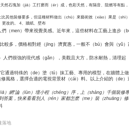
用天然石塊加（jiā）工打磨而（ér）成，色彩天然，有隔音、阻燃等有點
上比其他裝修要多，但這種材料做出（chū）來藝術效（xiào）果是（s
i）更改的。 4、牆紙、壁布
人們（men）帶來視覺美感。近年來，這些材料在工藝上進步（
比較多，價格相對經（jīng）濟實惠，一般不（bú）會與（yǔ）家
ěi）人們很強的現代感（gǎn），美觀且大方，防水耐熱，清理起
），它通過特殊的（de）塗（tú）抹工藝、專用的模型，在牆體上做
裝修風格，選擇合適的電視背景材（cái）料。以上介紹的（de）
（jiā）網“論（lùn）壇小程（chéng）序，上（shàng）千
答案，快來看看別人（rén）家都怎麽（me）裝（zhuāng）
料
加速落地