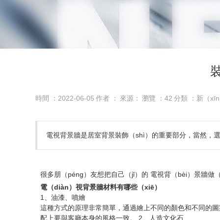
時間 ：2022-06-05
作者 ：
來源：
瀏覽 ：
42
分類 ：新（xī
電視背景牆是居室背景裝飾（shì）的重要部分，當然，選
很多朋（péng）友想把自己（jǐ）的 電視背（bèi）景
電（diàn）視背景牆材料有哪些（xiē）
1、油漆、噴繪
這種方式的原理非常簡單，通過繪上不同的顏色和不同的圖案
配上要與客廳本身的風格一致。 2、人造文化石