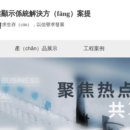
顯示係統解決方（fāng）案提
量求生存（cún），以信譽求發展
商
傑
產（chǎn）品展示
工程案例