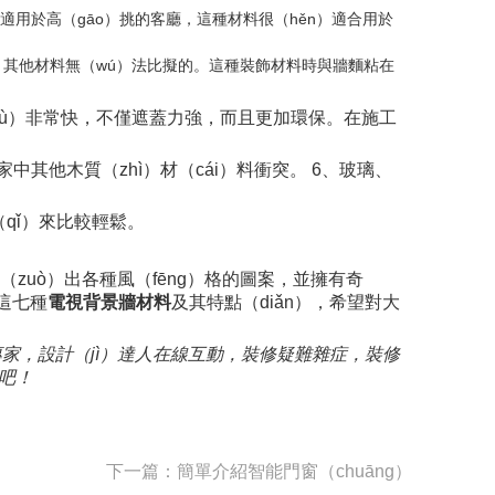
，適用於高（gāo）挑的客廳，這種材料很（hěn）適合用於
hì）其他材料無（wú）法比擬的。這種裝飾材料時與牆麵粘在
bù）非常快，不僅遮蓋力強，而且更加環保。在施工
中其他木質（zhì）材（cái）料衝突。 6、玻璃、
（qǐ）來比較輕鬆。
（zuò）出各種風（fēng）格的圖案，並擁有奇
這七種
電視背景牆材料
及其特點（diǎn），希望對大
個裝修專家，設計（jì）達人在線互動，裝修疑難雜症，裝修
修吧！
下一篇：簡單介紹智能門窗（chuāng）