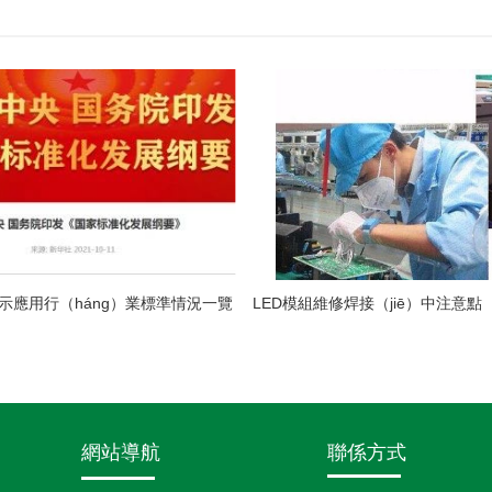
顯示應用行（háng）業標準情況一覽
網站導航
聯係方式