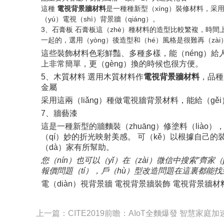
這種
電視背景牆材料
是一種種新型（xíng）裝修材料，采
（yú）電視（shì）背景牆（qiáng）。
3、石膏板 石膏板這（zhè）種材料的造型比較繁複，時間
一起的，選用（yòng）後造型和（hé）風格是很難再（zà
這些裝飾材料色彩鮮豔、多種多樣，能（néng）給
上非常簡單，更（gèng）換的時候也很方便。
5、木質材料 選用木質材料作
電視背景牆材料
，品種
金屬
采用這兩（liǎng）種做電視牆背景材料，能給（g
7、牆藝漆
這是一種新型的牆麵裝（zhuāng）修塗料（liào
（qí）妙的折光映射美感。 可（kě）以根據自己的
（dà）家有所幫助。
您（nín）也可以（yǐ）在（zài）微信中搜索”齊家
報價問題（tí），戶（hù）型改造問題在這裏都能找到
電（diàn）視背景牆 電視背景牆裝飾 電視背景牆材
上一篇：CITE2019前瞻：AIoT全麵爆發 智慧家庭