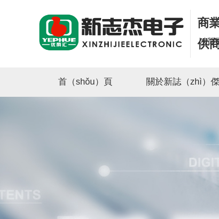
商業
以質
供
首（shǒu）頁
關於新誌（zhì）