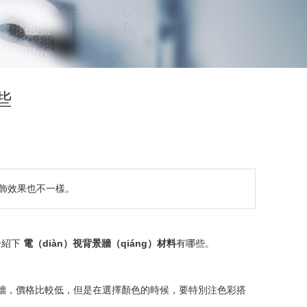
些
裝飾效果也不一樣。
介紹下
電（diàn）視背景牆（qiáng）材料
有哪些。
）景牆，價格比較低，但是在選擇顏色的時候，要特別注色彩搭