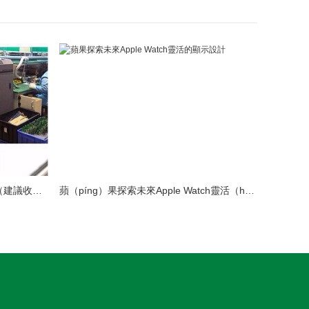
LED模組維修焊接（jiē）中注意點（建議收藏）
蘋（píng）果探索未來Apple Watch靈活（huó）的（de）顯示設計