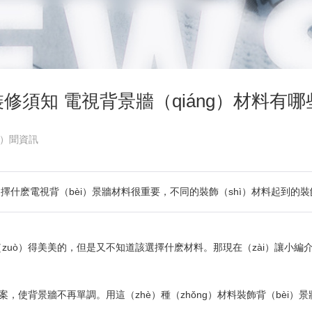
裝修須知 電視背景牆（qiáng）材料有哪
n）聞資訊
擇什麽電視背（bèi）景牆材料很重要，不同的裝飾（shì）材料起到的
牆做（zuò）得美美的，但是又不知道該選擇什麽材料。那現在（zài）讓小編
，使背景牆不再單調。用這（zhè）種（zhǒng）材料裝飾背（bèi