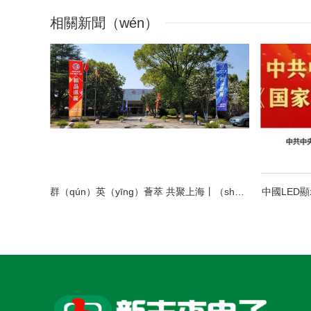
相關新聞（wén）
群（qún）英（yīng）薈萃 共聚上海丨（shù）全國LED精品巡展攜手（shǒu）共謀行業發展大計
中國LED