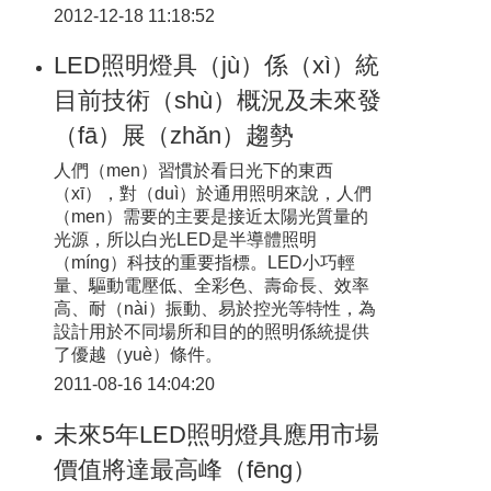
2012-12-18 11:18:52
LED照明燈具（jù）係（xì）統
目前技術（shù）概況及未來發
（fā）展（zhǎn）趨勢
人們（men）習慣於看日光下的東西
（xī），對（duì）於通用照明來說，人們
（men）需要的主要是接近太陽光質量的
光源，所以白光LED是半導體照明
（míng）科技的重要指標。LED小巧輕
量、驅動電壓低、全彩色、壽命長、效率
高、耐（nài）振動、易於控光等特性，為
設計用於不同場所和目的的照明係統提供
了優越（yuè）條件。
2011-08-16 14:04:20
未來5年LED照明燈具應用市場
價值將達最高峰（fēng）