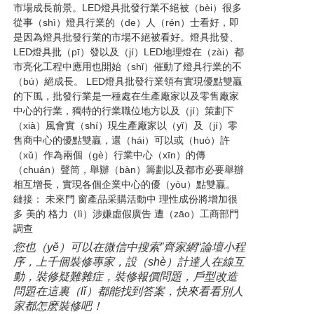
市場成長前景。LED燈具批發行業不絕被（bèi）很多
從事（shì）燈具行業的（de）人（rén）士看好，即
是因為燈具批發行業的市場不絕被看好。燈具批發、
LED燈具批（pī）發以及（jí）LED地理燈在（zài）都
市亮化工程中應用也開始（shǐ）催動了燈具行業的不
（bú）絕成長。 LED燈具批發行業領有實現優點雙贏
的下風，批發行業是一種處在生產廠家以及零售廠家
中心的行業，獨特的行業職位地方以及（jí）策劃下
（xià）風會實（shí）現生產廠家以（yǐ）及（jí）零
售商中心的優點雙贏，還（hái）可以或（huò）許
（xǔ）作為兩個（gè）行業中心（xīn）的傳
（chuán）聲筒，舉辦（bàn）籌劃以及都市必要舉辦
相互增長，實現各個企業中心的優（yōu）點雙贏。
鏈接： 未來門 窗產品采購活動中 理性成份將增加很
多 美的 格力（lì）涉嫌虛假廣告 遭（zāo）工商部門
調查
您也（yě）可以在微信中搜索”齊家網“論壇小程
序，上千個裝修專家，設（shè）計達人在線互
動，裝修疑難雜症，裝修報價問題，戶型改造
問題在這裏（lǐ）都能找到答案，快來看看別人
家都怎麽裝修吧！