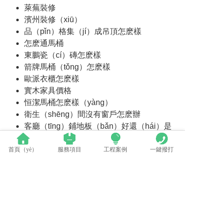
萊蕪裝修
濱州裝修（xiū）
品（pǐn）格集（jí）成吊頂怎麽樣
怎麽通馬桶
東鵬瓷（cí）磚怎麽樣
箭牌馬桶（tǒng）怎麽樣
歐派衣櫃怎麽樣
實木家具價格
恒潔馬桶怎麽樣（yàng）
衛生（shēng）間沒有窗戶怎麽辦
客廳（tīng）鋪地板（bǎn）好還（hái）是
地磚好
紗窗
首頁（yè）
服務項目
工程案例
一鍵撥打
平開窗
電子門鎖
門套線
室內門價格（gé）
暖氣片品牌
特種塗料