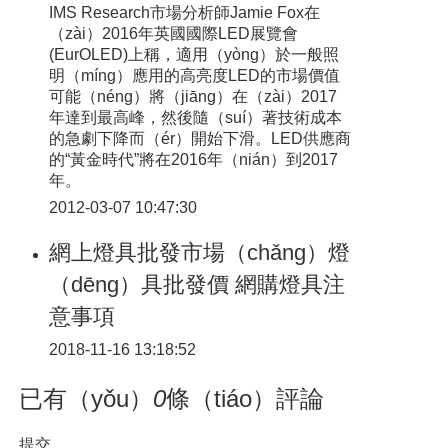
IMS Research市場分析師Jamie Fox在
（zài）2016年英國國際LED展覽會
(EurOLED)上稱，適用（yòng）於一般照
明（míng）應用的高亮度LED的市場價值
可能（néng）將（jiāng）在（zài）2017
年達到最高峰，然後隨（suí）著技術成本
的急劇下降而（ér）開始下滑。LED供應商
的“黃金時代”將在2016年（nián）到2017
年。
2012-03-07 10:47:30
網上燈具批發市場（chǎng）燈
（dēng）具批發價 網購燈具注
意事項
2018-11-16 13:18:52
已有（yǒu）
0
條（tiáo）評論
提交