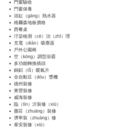
門窗驗收
門窗保養
浴缸（gāng）熱水器
格爾森地板價格
西餐桌
汙染檢測（cè）治（zhì）理
充電（diàn）吸塵器
戶外公園椅
空（kōng）調型浴霸
多功能轉換插頭
銅鋁（lǚ）暖氣片
全自動豆（dòu）漿機
德州裝修
東營裝修
威海裝修
臨（lín）沂裝修（xiū）
棗莊（zhuāng）裝修
濟寧裝（zhuāng）修
泰安裝修（xiū）