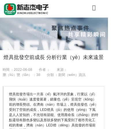
首頁
關於（yú）糖
產品展示
燈具批發空前成長 分析行業（yè）未來遠景
工程（chéng
時間 ：2022-06-08
作者 ：
來源：
新聞資訊
瀏（liú）覽（lǎn） ：
38
分類 ：新聞（wén）資訊
聯係我們
燈具批發市場出一片喜（xǐ）氣洋洋的景象，行業以（yǐ）
飛快（kuài）速度發展著，銷量也（yě）呈現空（kōng）
前的增長勢頭。在濟南（nán）市場上，燈具批發也（yě）
受到了空前的成長，LED燈具（jù）的使用（yòng）下風
是人人皆知的，不光領有節能、使用壽命長（zhǎng）的特
點還領有顏色多變以及形狀多變的下風受到了都市亮化工
程的青睞，濟南（nán）LED燈（dēng）具批發的市場前