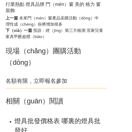
行業熱點 燈具品牌 門（mén）窗 美的 格力 窗
裝飾
上一篇
未來門（mén）窗產品采購活動（dòng）中
理性成（chéng）份將增加很多
下（xià）一篇
投訴：經（jīng）第三方檢測 宜家兒童
家具甲醛超標（biāo）
現場（chǎng）團購活動
（dòng）
名額有限，立即報名參加
相關（guān）閱讀
燈具批發價格表 哪裏的燈具批
發好