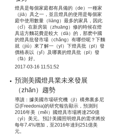
燈具是每個家庭都有具備的（de）一種家
（jiā）具之一，並且燈具的使用是每個家
庭中使用數量（liàng）最多的家具，因此
（cǐ）在新房裝（zhuāng）修的時候在燈
具這方麵花費是較大（dà）的，那麽中國
的燈具批發市場（chǎng）有哪些呢？下麵
就（jiù）來了解一（yī）下燈具批（pī）發
價格表以（yǐ）及哪裏的燈具批（pī）發
（fā）好。
2017-03-16 11:51:52
預測美國燈具業未來發展
（zhǎn）趨勢
導讀：據美國市場研究機（jī）構弗裏多尼
亞(Freedonia)的研究報告顯示，預測到
2016年美（měi）國燈具市場將達250億
（yì）美元。預計美國照明燈具的需求將按
每年7.4%增加，至2016年達到251億美
元。