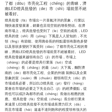
了都（dōu）市亮化工程（chéng）的青睞，濟
南LED燈具批發的（de）市（shì）場前景不絕
被看好。
燈具批發（fā）市場出一片喜氣洋洋的景象，行業以
飛快速度發展著，銷量也呈現空前的增長勢頭。在濟
南市場上，燈具批發也受到了（le）空前的成長，LED
燈具的使（shǐ）用（yòng）下風是人人皆知的，不光
領（lǐng）有節能、使用壽命長的特點還領有顏色多變
以及形狀多變的下風受到（dào）了都市亮化工程的青
睞，濟南LED燈具批發的市場前景不絕被看好。
LED
燈具批發越來越領有自己（jǐ）的市場，市場上
（shàng）的必要是燈具行業落（luò）空成
（chéng）長（zhǎng）的最（zuì）大下風，麵對濟
南的（de）都市亮化工程、企業的外牆 裝飾以及企業
形象的宣（xuān）傳（chuán）都領有巨大（dà）的
市場成長必要，所以ELD燈具批（pī）發行（háng）
業會在市場的必要之下失去自己（jǐ）的經濟優點，從
而也可以或許為都市的成（chéng）長做出相應的效
應。 燈具批發（fā）空前成（chéng）長分析行業未
來遠景 LED燈具批發不光市場成長潛力巨大（dà），
而且市場還（hái）遠遠不達到飽和的程度領有強大的