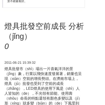
景不絕被看好。
燈具批發空前成長 分析（xī
（jǐng）
0
2011-06-21 15:39:32
燈具批發市（shì）場出一片喜氣洋洋的景
（jǐng）象，行業以飛快速度發展著，銷量也呈
現（xiàn）空前的增長勢頭。在濟南市場上，
燈具（jù）批發也受到了空前的成長
（zhǎng），LED燈具的使用下風是（shì）人
人皆知的（de），不光領有節能、使用壽
（shòu）命長的特點還領有顏色多變以及（jí）
形（xíng）狀多變（biàn）的（de）下風受到