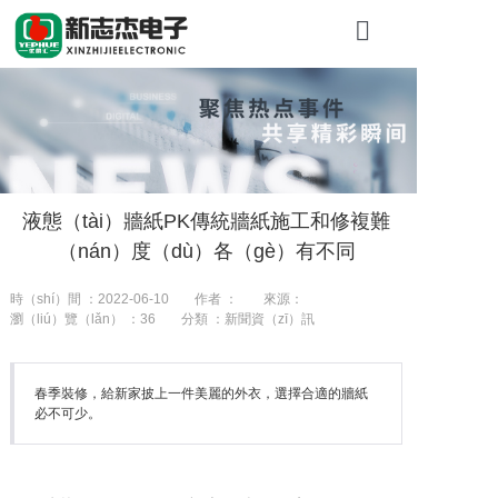
首頁
關於（yú）糖心
產品展示
液態（tài）牆紙PK傳統牆紙施工和修複難
工程案例（lì）
（nán）度（dù）各（gè）有不同
新聞（wén）
時（shí）間 ：2022-06-10
作者 ：
來源：
瀏（liú）覽（lǎn） ：
36
分類 ：新聞資（zī）訊
聯係我們
春季裝修，給新家披上一件美麗的外衣，選擇合適的牆紙
必不可少。