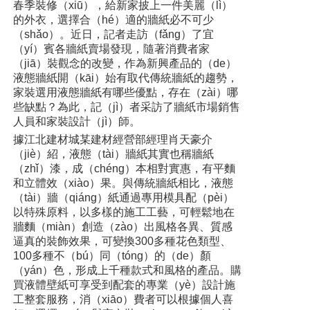
春季裝修（xiū），給新家披上一件美麗（lì）
的外衣，選擇合（hé）適的牆紙必不可少
（shǎo）。近日，記者走訪（fǎng）了宜
（yí）賓各牆紙賣場發現，隨著消費者家
（jiā）裝觀念的改變，作為新興產品的（de）
液態牆紙開（kāi）始有取代傳統牆紙的趨勢，
家裝選用液態牆紙有哪些優點，存在（zài）哪
些缺點？為此，記（jì）者采訪了牆紙市場銷售
人員和家裝設計（jì）師。
據江北建材城某建材經營部經理肖天豪介
（jiè）紹，液態（tài）牆紙其實也稱牆紙
（zhǐ）漆，成（chéng）本相對實惠，有平麵
和立體效（xiào）果。與傳統牆紙相比，液態
（tài）牆（qiáng）紙通過專用模具配（pèi）
以特殊原料，以多樣的施工工藝，可輕鬆地在
牆麵（miàn）創造（zào）出風格各異、質感
逼真的裝飾效果，可變換300多種花色類型、
100多種不（bú）同（tóng）的（de）顏
（yán）色，形成上千種款式和風格的產品。購
買液體壁紙可享受到配套的專業（yè）設計施
工整套服務，消（xiāo）費者可以根據個人喜