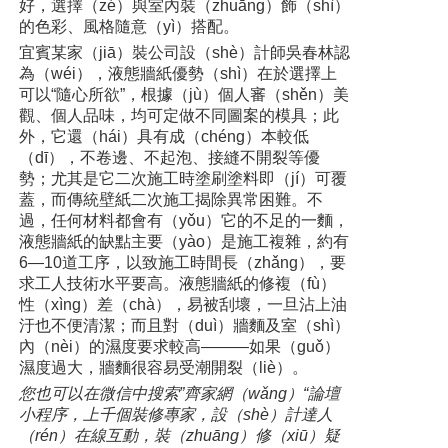
好，選擇（zé）與室內裝（zhuāng）飾（shì）
的色彩、風格隨意（yì）搭配。
宜賓某家（jiā）裝公司設（shè）計師吳春林認
為（wéi），液態牆紙優勢（shì）在於選擇上
可以“隨心所欲”，根據（jù）個人審（shěn）美
觀、個人品味，均可定做不同圖案的模具；此
外，它還（hái）具有成（chéng）本較低
（dī），不卷邊、不起泡、接縫不開裂等優
勢；尤其是它二次施工時塗刷塗料即（jí）可覆
蓋，而傳統壁紙二次施工揭除異常困難。不
過，任何材料都會有（yǒu）它的不足的一麵，
液態牆紙的缺點主要（yào）是施工複雜，約有
6—10道工序，以致施工時間長（zhǎng），要
求工人技術水平要高。液態牆紙的修複（fù）
性（xìng）差（chà），易被刮壞，一旦沾上油
汙也不便清潔；而且對（duì）牆麵及室（shì）
內（nèi）的濕度要求較高———如果（guǒ）
濕度過大，牆麵很容易受潮開裂（liè）。
您也可以在微信中搜索”齊家網（wǎng）“論壇
小程序，上千個裝修專家，設（shè）計達人
（rén）在線互動，裝（zhuāng）修（xiū）疑