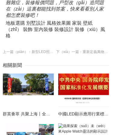
難雜症，裝修報價問題，戶型改（gǎi）造問題
在（zài）這裏都能找到答案，快來看看別人家
都怎麽裝修吧！
地板選購 別墅設計 風格效果圖 家裝 壁紙
（zhǐ） 裝飾 室內裝修 裝修設計 裝修（xiū）風
格
上一篇（piān）：新型LED照明設備上市 價格決定銷量
下（xià）一篇：重新定義萬物互聯中心，創維用Q80詮釋完（wán）美“公共屏（píng）
相關新聞
群英薈萃 共聚上海丨全國LED精品（pǐn）巡展攜手共謀行業發（fā）展大計
中國LED顯示應用行業標準情況一覽