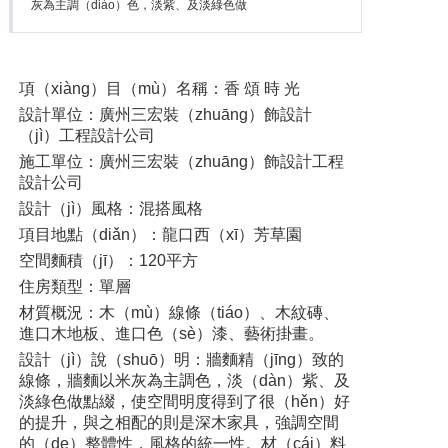
灰為主調（diào）色，淡紫、及淡綠色做
項（xiàng）目（mù）名稱：香 頌 時 光
設計單位：廣州三宏裝（zhuāng）飾設計
（jì）工程設計公司
施工單位：廣州三宏裝（zhuāng）飾設計工程
設計公司
設計（jì）風格：混搭風格
項目地點（diǎn）：龍口西（xī）芳草園
空間麵積（jī）：120平方
住房類型：單層
材質概況：木（mù）線條（tiáo）、木紋磚、
進口木地板、進口色（sè）漆、藝術掛畫。
設計（jì）說（shuō）明：牆麵精（jīng）致的
線條，牆麵以米灰為主調色，淡（dàn）紫、及
淡綠色做點綴，使空間明度得到了很（hěn）好
的提升，與之相配的則是深木家具，強調空間
的（de）整體性，風格的統一性。材（cái）料