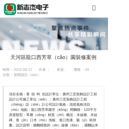
首頁
關於糖心VLO
產品展示
天河區龍口西芳草（cǎo）園裝修案例
工程案例
時間 ：2022-06-12
作者 ：
來源：
瀏覽 ：
34
新聞資訊
分類 ：新聞資訊（xùn）
聯係我們（me
項目名稱：香 頌 時 光設計單位：廣州三宏裝飾設計工程
設計公司施工單位（wèi）：廣州三宏裝飾設計工程
（chéng）設（shè）計公司設計風格：混搭風格項目
（mù）地點：龍口西芳草園空（kōng）間麵積：120平方
房屋類型：單層（céng）材質（zhì）概況：木線條、木紋
磚、進（jìn）口木（mù）地板、進口色漆、藝（yì）術掛
畫。設計說明：牆麵精致的（de）線條（tiáo），牆麵以米