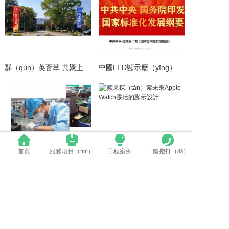
群（qún）英薈萃 共聚上海丨全國LED精（jīng）品巡展攜手共謀行業發展大計
中國LED顯示應（yīng）用行業標準情況（kuàng）一（yī）覽
首頁
服務項目（mù）
工程案例
一鍵撥打（dǎ）
LED模組維修焊接中（zhōng）注意點（建議收藏）
蘋果探索未（wèi）來Apple Watch靈活的顯示設計
電話：0512-53588285