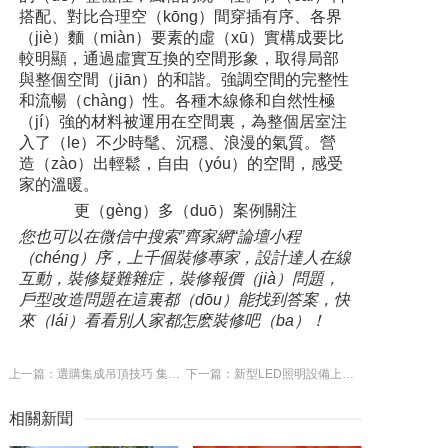
搭配、對比合理空（kōng）間穿插有序、各界
（jiè）麵（miàn）要素的虛（xū）實構成要比
較明顯，通過虛實互換的空間形象，取得局部
與整個空間（jiān）的和諧。強調空間的完整性
和流暢（chàng）性。各種木線條和自然性極
（jí）強的材料被運用在空間裏，為整個居室注
入了（le）不少時髦、沉穩、浪漫的氣質。營
造（zào）出輕鬆，自由（yóu）的空間，感受
家的溫暖。
更（gèng）多（duō）案例關注
您也可以在微信中搜索”齊家網“論壇小程
（chéng）序，上千個裝修專家，設計達人在線
互動，裝修疑難雜症，裝修報價（jià）問題，
戶型改造問題在這裏都（dōu）能找到答案，快
來（lái）看看別人家都怎麽裝修吧（ba）！
上一篇：選購集成吊頂技巧 集成吊頂如何保養
下一篇：新型LED照明設備上市 價格決定銷量
相關新聞