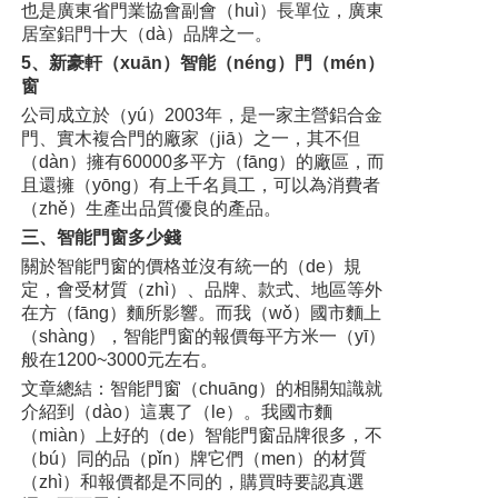
也是廣東省門業協會副會（huì）長單位，廣東
居室鋁門十大（dà）品牌之一。
5、新豪軒（xuān）智能（néng）門（mén）
窗
公司成立於（yú）2003年，是一家主營鋁合金
門、實木複合門的廠家（jiā）之一，其不但
（dàn）擁有60000多平方（fāng）的廠區，而
且還擁（yōng）有上千名員工，可以為消費者
（zhě）生產出品質優良的產品。
三、智能門窗多少錢
關於智能門窗的價格並沒有統一的（de）規
定，會受材質（zhì）、品牌、款式、地區等外
在方（fāng）麵所影響。而我（wǒ）國市麵上
（shàng），智能門窗的報價每平方米一（yī）
般在1200~3000元左右。
文章總結：智能門窗（chuāng）的相關知識就
介紹到（dào）這裏了（le）。我國市麵
（miàn）上好的（de）智能門窗品牌很多，不
（bú）同的品（pǐn）牌它們（men）的材質
（zhì）和報價都是不同的，購買時要認真選