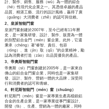
計、製作、銷售、服務（wù）為一體的綜合
（hé）性現代化企業之一。其憑借卓越的產品
品質、精湛工藝、流行的設計風格，贏得了廣
（guǎng）大消費者（zhě）的認可與信賴。
2、皇派智能門窗
皇派門窗創建於2007年，至今已經有11年曆
史，是一家集研發、設計、製作、販賣為一體
的別墅鋁合金門（mén）窗企業。此外，它還
秉承（chéng）著“睿智、責任、包容
（róng）、進（jìn）取（qǔ）”的企業精神，勵
誌為消費者打造（zào）出品質優良的產品。
3、帝奧斯智能門窗
帝奧斯（sī）門窗創建於2005年，是一家來自
佛山的鋁合金門窗企業，同時也是一家集研
發、設計、製作、營銷一體的大品牌，深受同
行和消費者的認可和青睞。
4、軒尼斯智能門（mén）窗（chuāng）
軒尼斯門（mén）窗是一家專業生產高檔鎂鋁
合金的生產企業，是一家專業從事門窗設計、
開發（fā）、生產、營銷為一體的廠家，同時