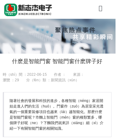
首頁
關於糖心VLO
產品展示
什麽是智能門窗 智能門窗什麽牌子好
工程案例
時（shí）間 ：2022-06-15
作者 ：
來源：
新聞資訊
瀏覽 ：
29
分（fèn）類 ：新聞資訊（xùn）
聯係我（wǒ）
隨著社會的發展和科技的進步，各種智能（néng）家居開
始走進人們的生活（huó）。門窗作（zuò）為居室采光透
氣的一個重要裝修項目也越來（lái）越智能化。那麽什麽
是智能門窗呢？市麵上智能門（mén）窗的種類繁多，哪
個牌子好呢（ne）？下麵我們就來詳（xiáng）細（xì）介
紹一下有關智能門窗的相關知識。