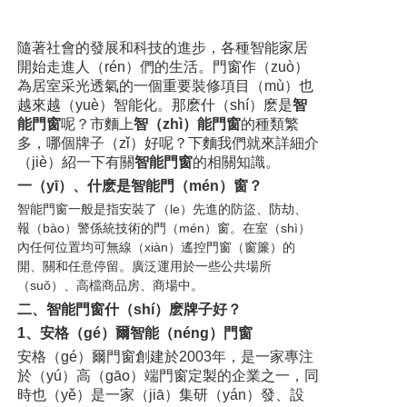
隨著社會的發展和科技的進步，各種智能家居
開始走進人（rén）們的生活。門窗作（zuò）
為居室采光透氣的一個重要裝修項目（mù）也
越來越（yuè）智能化。那麽什（shí）麽是
智
能門窗
呢？市麵上
智（zhì）能門窗
的種類繁
多，哪個牌子（zǐ）好呢？下麵我們就來詳細介
（jiè）紹一下有關
智能門窗
的相關知識。
一（yī）、什麽是智能門（mén）窗？
智能門窗一般是指安裝了（le）先進的防盜、防劫、
報（bào）警係統技術的門（mén）窗。在室（shì）
內任何位置均可無線（xiàn）遙控門窗（窗簾）的
開、關和任意停留。廣泛運用於一些公共場所
（suǒ）、高檔商品房、商場中。
二、智能門窗什（shí）麽牌子好？
1、安格（gé）爾智能（néng）門窗
安格（gé）爾門窗創建於2003年，是一家專注
於（yú）高（gāo）端門窗定製的企業之一，同
時也（yě）是一家（jiā）集研（yán）發、設