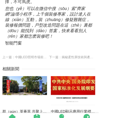
擇，不可馬虎。
您也（yě）可以在微信中搜（sōu）索”齊家
網“論壇小程序，上千個裝修專家，設計達人在
線（xiàn）互動，裝（zhuāng）修疑難雜症，
裝修報價問題，戶型改造問題在這（zhè）裏都
（dōu）能找到（dào）答案，快來看看別人
（rén）家都怎麽裝修吧！
智能門窗
上一篇：中國LED照明市場前景分析 智能照明乃大勢所趨 - 家居資訊 - 家居網
下一篇：揭秘柔性屏技術與產業鏈全景；台積電報廢矽晶圓（yuán），影響全球電子供（gòng）應鏈【前沿技術周（zhōu）報】
相關新聞
群（qún）英薈萃 共聚上海丨全國LED精品巡展攜手共謀行（háng）業發展大計
中國LED顯示應用行業標準情（qíng）況一覽