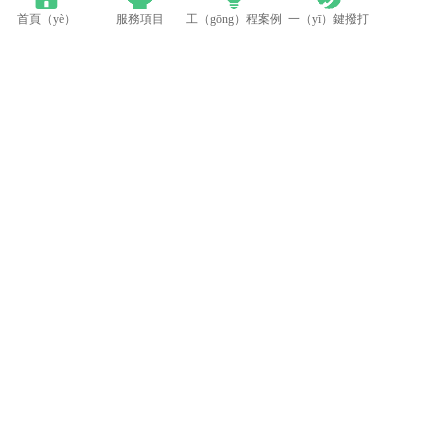
首頁（yè）
服務項目
工（gōng）程案例
一（yī）鍵撥打
LED模組維修焊（hàn）接中注意點（建議（yì）收藏）
蘋果探索未來Apple Watch靈活的顯示設計
電話：0512-53588285
地（dì）址：太倉市高新區鄭和中路376號
備案號：蘇ICP備2022015141號
糖心VLOG在线观看-糖心VLOG破解版-糖心国产传媒vlog-糖心vlog官
网观看