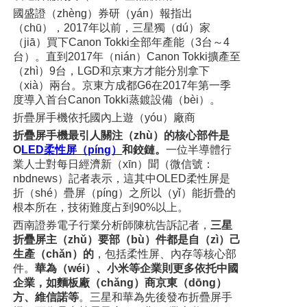
國盛證（zhèng）券研（yán）報指出
（chū），2017年以前，三星獨（dú）家
（jiā）買下Canon Tokki全部年產能
（3台～4
台）
。直到2017年（nián）Canon Tokki擴產至
（zhì）9台，LGD和京東方才能分別拿下
（xià）兩台。京東方成都G6在2017年第一季
度導入首台Canon Tokki蒸鍍設備（bèi）。
折疊屏手機依托國內上遊（yóu）廠商
折疊屏手機最引人關注（zhù）的核心部件是
O
LED柔性屏（píng）
和鉸鏈。
一位半導體行
業人士對每日經濟新（xīn）聞
（微信號：
nbdnews）
記者表示，這其中OLED柔性屏是
折（shé）疊屏（píng）之所以（yǐ）能折疊的
根本所在，技術難度占到90%以上。
西南證券電子行業分析師陳杭告訴記者，
三星
折疊屏主（zhǔ）要部（bù）件都是自（zì）己
生產（chǎn）的
，包括柔性屏、內存等核心部
件。
華為（wéi）、小米等企業則更多依托中國
企業，如麵板廠（chǎng）商京東（dōng）
方、維信諾等
。三星和華為先後發布折疊屏手