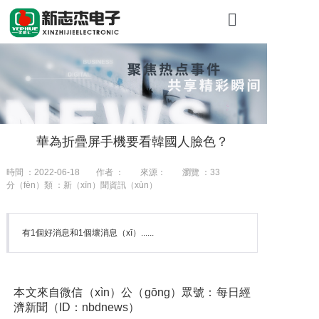
首頁
關於（yú）糖
產（chǎn）品
華為折疊屏手機要看韓國人臉色？
工程案（àn）
時間 ：2022-06-18
作者 ：
來源：
瀏覽 ：
33
新聞資訊
分（fèn）類 ：新（xīn）聞資訊（xùn）
聯係我們
有1個好消息和1個壞消息（xī）......
本文來自微信（xìn）公（gōng）眾號：
每日經
濟新聞（ID：nbdnews）