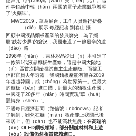
億韓元
（約1380萬（wàn）美（měi）元）
。這
件事也給中韓（hán）兩國的電子產業競爭增添
了“火藥味”。
MWC2019，華為展台，工作人員進行折疊
（dié）展示 每經記者 劉春山 攝
回顧中國液晶麵板產業的發展曆史，為了擺
脫“缺芯少屏”的窘況，我國走過了一條艱辛的道
（dào）路：
1998年（nián），吉林彩晶從日（rì）本引進了
一條第1代液晶麵板生產線，這是中國大陸地
（dì）區首次開始嚐試自主生產麵板。而據工
信部官員去年透露，我國麵板產能有望在2019
年超越韓國，成（chéng）為世界第一。從最大
的麵板（bǎn）進口國，到最大的麵板生產國，
中國花了20多年（nián）時間實現“華（huá）
麗轉身（shēn）”。
不過每日經濟新聞
（微信號：nbdnews）
記者
了解到，雖然在麵（miàn）板產能上我國已後
來居上，但（dàn）也不能高枕無憂：
在高端的
（de）OLED麵板領域，部分關鍵材料和上遊
（yóu）設備仍然相當依賴進口。