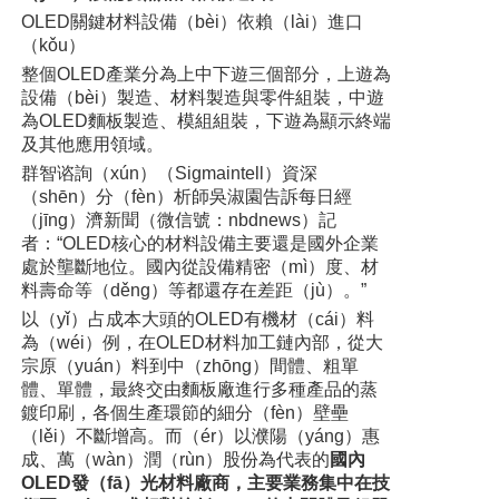
OLED關鍵材料設備（bèi）依賴（lài）進口
（kǒu）
整個OLED產業分為上中下遊三個部分，上遊為
設備（bèi）製造、材料製造與零件組裝，中遊
為OLED麵板製造、模組組裝，下遊為顯示終端
及其他應用領域。
群智谘詢（xún）
（Sigmaintell）
資深
（shēn）分（fèn）析師吳淑園告訴每日經
（jīng）濟新聞
（微信號：nbdnews）
記
者：“OLED核心的材料設備主要還是國外企業
處於壟斷地位。國內從設備精密（mì）度、材
料壽命等（děng）等都還存在差距（jù）。”
以（yǐ）占成本大頭的OLED有機材（cái）料
為（wéi）例，在OLED材料加工鏈內部，從大
宗原（yuán）料到中（zhōng）間體、粗單
體、單體，最終交由麵板廠進行多種產品的蒸
鍍印刷，各個生產環節的細分（fèn）壁壘
（lěi）不斷增高。而（ér）以濮陽（yáng）惠
成、萬（wàn）潤（rùn）股份為代表的
國內
OLED發（fā）光材料廠商，主要業務集中在技