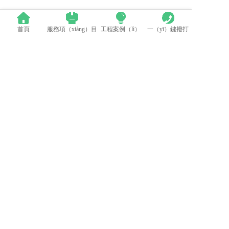
相關新聞（wén）
首頁
服務項（xiàng）目
工程案例（lì）
一（yī）鍵撥打
群（qún）英薈萃 共聚上海丨全國LED精品巡展攜手共謀行業發展大計
中（zhōng）國LED顯示應用行業（yè）標（biāo）準情況一覽
LED模組維修（xiū）焊接中注意點（建議收藏）
蘋果探索未來Apple Watch靈活的顯示設計