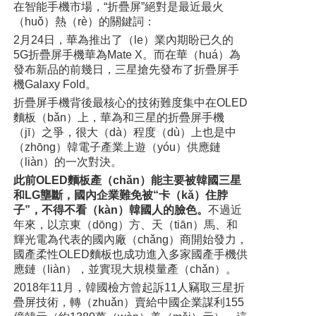
在智能手機市場，“折疊屏”絕對是最近最火
（huǒ）熱（rè）的關鍵詞：
2月24日，華為推出了（le）業內期盼已久的
5G折疊屏手機華為Mate X。而在華（huá）為
發布新品的前幾日，三星搶先發布了折疊屏手
機Galaxy Fold。
折疊屏手機背後最核心的技術難度集中在OLED
麵板（bǎn）上，華為和三星的折疊屏手機
（jī）之爭，很大（dà）程度（dù）上也是中
（zhōng）韓電子產業上遊（yóu）供應鏈
（liàn）的一次對決。
此前OLED麵板產（chǎn）能主要被韓國三星
和LG壟斷，國內企業難免被“卡（kǎ）住脖
子”，不得不看（kàn）韓國人的臉色。
不過近
年來，以京東（dōng）方、天（tiān）馬、和
輝光電為代表的國內廠（chǎng）商開始發力，
國產柔性OLED麵板也成功進入多家國產手機供
應鏈（liàn），並實現大規模量產（chǎn）。
2018年11月，韓國檢方曾起訴11人竊取三星折
疊屏技術，轉（zhuǎn）賣給中國企業謀利155