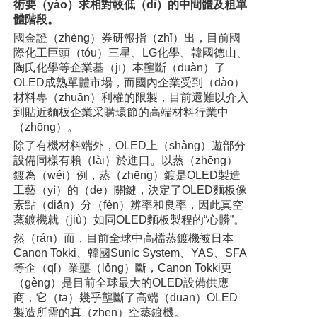
術要（yào）求相對較低（dī）的中間體及粗單
體階段。
國金證（zhèng）券研報指（zhǐ）出，目前國
際化工巨頭（tóu）三星、LG化學、韓國德山、
陶氏化學等企業基（jī）本壟斷（duàn）了
OLED成熟單體市場，而國內企業受到（dào）
材料專（zhuān）利權的限製，目前還難以介入
到貼近麵板企業采購環節的高端材料行業中
（zhōng）。
除了有機材料端外，OLED上（shàng）遊部分
設備同樣有賴（lài）於進口。以蒸（zhēng）
鍍為（wéi）例，蒸（zhēng）鍍是OLED製造
工藝（yì）的（de）關鍵，決定了OLED麵板像
素點（diǎn）分（fèn）辨率和良率，因此真空
蒸鍍機就（jiù）如同OLED麵板製程的“心髒”。
然（rán）而，目前全球中高檔蒸鍍機被日本
Canon Tokki、韓國Sunic System、YAS、SFA
等企（qǐ）業壟（lǒng）斷，Canon Tokki更
（gèng）是目前全球最大的OLED設備供應
商，它（tā）幾乎壟斷了高端（duān）OLED
製造所需的真（zhēn）空蒸鍍機。