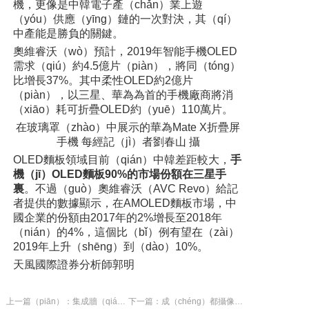
機，更像是中韓電子產（chǎn）業上遊
（yóu）供應（yīng）鏈的一次對決，其（qí）
中產能是勝負的關鍵。
奧維睿沃（wò）預計，2019年智能手機OLED
需求（qiú）約4.5億片（piàn），將同（tóng）
比增長37%。其中柔性OLED約2億片
（piàn），以三星、華為為首的手機廠商將消
（xiāo）耗可折疊OLED約（yuē）110萬片。
在玻璃罩（zhào）中展示的華為Mate X折疊屏
手機 每經記（jì）者劉春山 攝
OLED麵板領域目前（qián）中韓差距較大，
手
機（jī）OLED麵板90%的市場份額在三星手
裏
。不過（guò）奧維睿沃
（AVC Revo）
給記
者提供的數據顯示，在AMOLED麵板市場，中
國企業的份額由2017年的2%增長至2018年
（nián）的4%，這個比（bǐ）例有望在（zài）
2019年上升（shēng）到（dào）10%。
天風國際證券分析師郭明
上一篇（piān）：集成牆（qiáng）麵裝飾有什麽優點 集成牆麵（miàn）多少錢
下一篇：成（chéng）都攝像好的團隊推薦（jiàn） 從哪些方麵選婚禮跟拍好