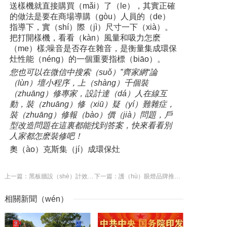
送樣機就直接購買（mǎi）了（le），其實正確
的做法是要在商場導購（gòu）人員的（de）
指導下，實（shí）際（jì）尺寸一下（xià）。
把打開樣機，看看（kàn）風量和吸力怎麽
（me）樣;噪音是否存在雜音，是衡量集成環保
灶性能（néng）的一個重要指標（biāo）。
您也可以在微信中搜索（suǒ）”齊家網“論
（lùn）壇小程序，上（shàng）千個裝
（zhuāng）修專家，設計達（dá）人在線互
動，裝（zhuāng）修（xiū）疑（yí）難雜症，
裝（zhuāng）修報（bào）價（jià）問題，戶
型改造問題在這裏都能找到答案，快來看看別
人家都怎麽裝修吧！
奧（ào）克斯集（jí）成環保灶
上一篇：黑板牆設（shè）計效果圖分享 教你用黑板牆裝飾新家
下一篇：護（hù）眼燈品牌推薦 如何選購護眼燈
相關新聞（wén）