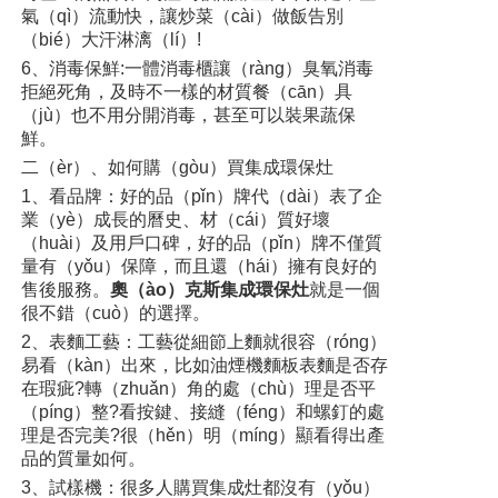
氣（qì）流動快，讓炒菜（cài）做飯告別
（bié）大汗淋漓（lí）!
6、消毒保鮮:一體消毒櫃讓（ràng）臭氧消毒
拒絕死角，及時不一樣的材質餐（cān）具
（jù）也不用分開消毒，甚至可以裝果蔬保
鮮。
二（èr）、如何購（gòu）買集成環保灶
1、看品牌：好的品（pǐn）牌代（dài）表了企
業（yè）成長的曆史、材（cái）質好壞
（huài）及用戶口碑，好的品（pǐn）牌不僅質
量有（yǒu）保障，而且還（hái）擁有良好的
售後服務。
奧（ào）克斯集成環保灶
就是一個
很不錯（cuò）的選擇。
2、表麵工藝：工藝從細節上麵就很容（róng）
易看（kàn）出來，比如油煙機麵板表麵是否存
在瑕疵?轉（zhuǎn）角的處（chù）理是否平
（píng）整?看按鍵、接縫（féng）和螺釘的處
理是否完美?很（hěn）明（míng）顯看得出產
品的質量如何。
3、試樣機：很多人購買集成灶都沒有（yǒu）