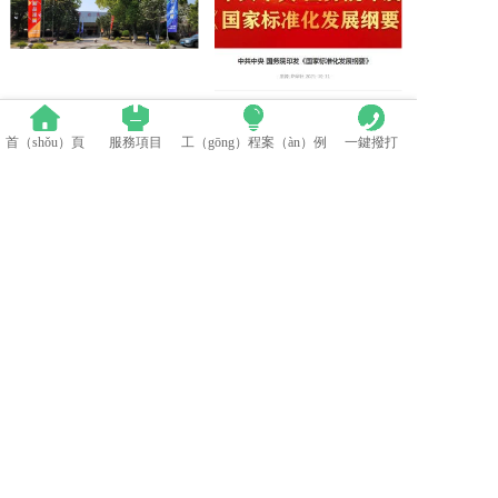
群英薈萃（cuì） 共聚上海丨全國LED精品巡展攜手共謀行業發展大計
中（zhōng）國LED顯示應用行業標準情況（kuàng）一覽
首（shǒu）頁
服務項目
工（gōng）程案（àn）例
一鍵撥打
LED模組（zǔ）維修焊接中注（zhù）意點（建議收藏）
蘋果探索未來Apple Watch靈（líng）活的顯（xiǎn）示設計
電話：0512-53588285
地址（zhǐ）：太倉市（shì）高新區鄭和中