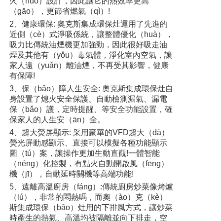
火（huǒ）設計，因此讓它的熱效率更高
（gāo），更節省燃氣（qì）!
2、健康環保: 奧克斯集成環保灶運用了先進的
近側（cè）式淨吸係統，讓整體優化（huà），
吸力比傳統油煙機更加強勁，因此很好吸走油
煙及其他有（yǒu）毒氣體，淨化室內空氣，讓
家人遠（yuǎn）離油煙，不再受其影響，健康
有保障!
3、保（bǎo）障人生安全: 奧克斯集成環保灶自
身設置了熄火安全保護、自動檢測漏氣、漏電
保（bǎo）護，定時提醒、等安全功能設置，確
保家人的人生安（ān）全。
4、超大熒屏顯示: 采用豪華的VFD超大（dà）
熒光屏動感顯示、直接可以模擬各種功能顯示
圖（tú）案，讓操作更加生動直觀!一體智能
（néng）化控製，有點火自動開啟風（fēng）
機（jī），自動延時關機等高端功能!
5、遠離高溫廚房（fáng）:傳統廚房炒菜像烤爐
（lú），非常的悶熱嗎，而奧（ào）克（kè）
斯集成環保（bǎo）灶用的下排風方式，讓炒菜
時產生的熱氣、高溫均被隔離並向下排走，空