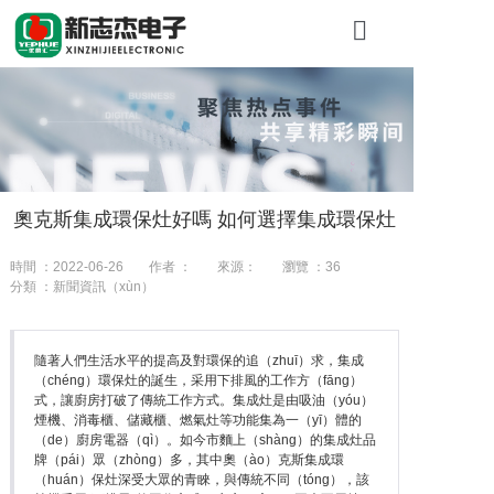
首頁
關於糖心VLOG
產品展（zhǎn
奧克斯集成環保灶好嗎 如何選擇集成環保灶
工（gōng）程
時間 ：2022-06-26
作者 ：
來源：
瀏覽 ：
36
新聞資訊
分類 ：新聞資訊（xùn）
聯係（xì）我
隨著人們生活水平的提高及對環保的追（zhuī）求，集成
（chéng）環保灶的誕生，采用下排風的工作方（fāng）
式，讓廚房打破了傳統工作方式。集成灶是由吸油（yóu）
煙機、消毒櫃、儲藏櫃、燃氣灶等功能集為一（yī）體的
（de）廚房電器（qì）。如今市麵上（shàng）的集成灶品
牌（pái）眾（zhòng）多，其中奧（ào）克斯集成環
（huán）保灶深受大眾的青睞，與傳統不同（tóng），該