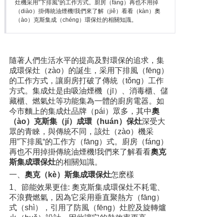
灶機采用”下排風“的工作方式。廚房（fáng）再也不用掉
（diào）掛傳統油煙機!我們來了解（jiě）看看（kàn）奧
（ào）克斯集成（chéng）環保灶的相關知識。
隨著人們生活水平的提高及對環保的追求，集
成環保灶（zào）的誕生，采用下排風（fēng）
的工作方式，讓廚房打破了傳統（tǒng）工作
方式。集成灶是由吸油煙機（jī）、消毒櫃、儲
藏櫃、燃氣灶等功能集為一體的廚房電器。如
今市麵上的集成灶品牌（pái）眾多，其中
奧
（ào）克斯集（jí）成環（huán）保灶
深受大
眾的青睞，與傳統不同，該灶（zào）機采
用”下排風“的工作方（fāng）式。廚房（fáng）
再也不用掉掛傳統油煙機!我們來了解看看
奧克
斯集成環保灶
的相關知識。
一、
奧克（kè）斯集成環保灶
怎麽樣
1、節能效果更佳: 奧克斯集成環保灶不耗電、
不浪費燃氣，因為它采用垂直聚熱方（fāng）
式（shì），引用了防風（fēng）灶腔及旋轉爐