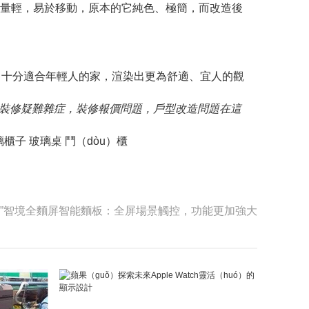
且分量輕，易於移動，原本的它純色、極簡，而改造後
感，十分適合年輕人的家，渲染出更為舒適、宜人的觀
互動，裝修疑難雜症，裝修報價問題，戶型改造問題在這
）璃櫃子 玻璃桌 鬥（dòu）櫃
際”智境全麵屏智能麵板：全屏場景觸控，功能更加強大