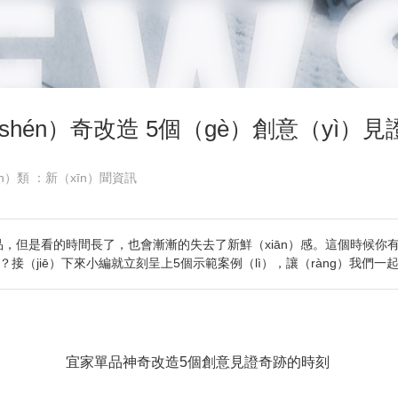
shén）奇改造 5個（gè）創意（yì）見
èn）類 ：新（xīn）聞資訊
品，但是看的時間長了，也會漸漸的失去了新鮮（xiān）感。這個時候你有
呢？接（jiē）下來小編就立刻呈上5個示範案例（lì），讓（ràng）我們一
宜家單品神奇改造5個創意見證奇跡的時刻