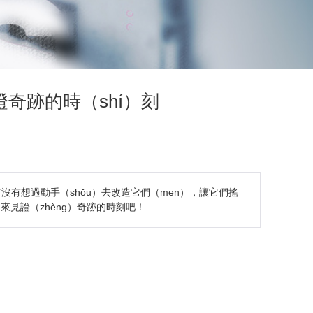
證奇跡的時（shí）刻
沒有想過動手（shǒu）去改造它們（men），讓它們搖
起來見證（zhèng）奇跡的時刻吧！