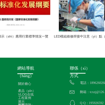
顯示（shì）應用行業標準情況一覽
網站導航
聯係（xì）
（háng）
方式
電話：189626026
關於糖心
產品（pǐn）
郵箱：tcxzj@126.
VLOG在线
工程案例
展示
Q Q：195926592
新聞資訊