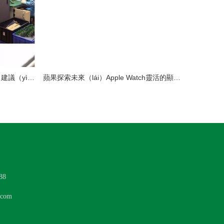
LED模組維修焊接中注意（yì）點（建議（yì）收藏）
蘋果探索未來（lái）Apple Watch靈活的顯示（shì）設（shè）計
88
com