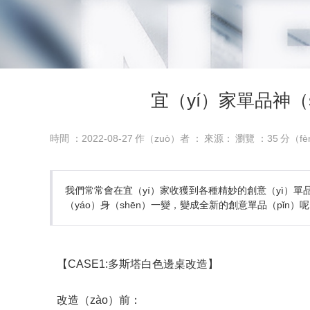
宜（yí）家單品神（
時間 ：2022-08-27
作（zuò）者 ：
來源：
瀏覽 ：
35
分（f
我們常常會在宜（yí）家收獲到各種精妙的創意（yì）單
（yáo）身（shēn）一變，變成全新的創意單品（pǐn）
【CASE1:多斯塔白色邊桌改造】
改造（zào）前：