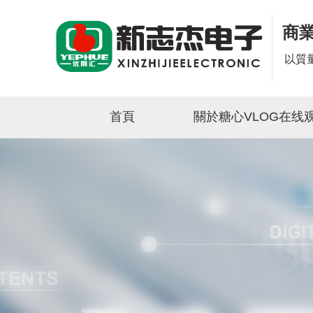
商
以質
首頁
關於糖心VLOG在线