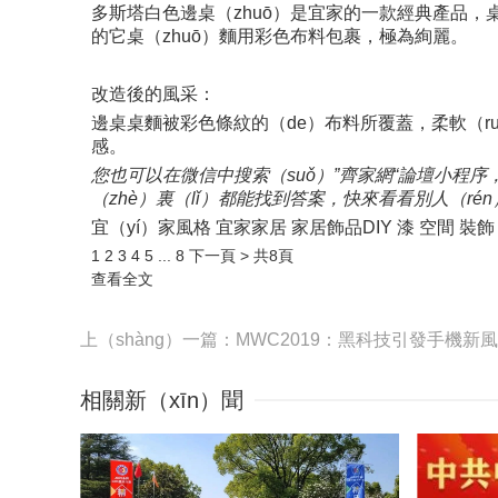
多斯塔白色邊桌（zhuō）是宜家的一款經典產品，
的它桌（zhuō）麵用彩色布料包裹，極為絢麗。
改造後的風采：
邊桌桌麵被彩色條紋的（de）布料所覆蓋，柔軟（r
感。
您也可以在微信中搜索（suǒ）”齊家網“論壇小程序
（zhè）裏（lǐ）都能找到答案，快來看看別人（ré
宜（yí）家風格 宜家家居 家居飾品DIY 漆 空間 裝飾 
1
2 3 4 5
...
8 下一頁 >
共8頁
查看全文
相關新（xīn）聞