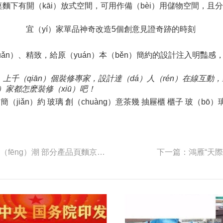
桌麵下有開（kāi）放式空間，可用作備（bèi）用儲物空間，
宜（yí）家單品神奇改造5個創意見證奇跡的時刻
uǎn）、精致，給原（yuán）本（běn）簡約的設計注入明豔
，上千（qiān）個裝修專家，設計達（dá）人（rén）在線
n）家都怎麽裝修（xiū）吧！
簡（jiǎn）約 玻璃 創（chuàng）意茶幾 抽屜櫃 櫃子 玻（bō
上（shàng）一篇：MWC2019：黑科技引發手機新風（fēng）潮 部分產品頁麵京東已上線
下一篇：鴻雁“天