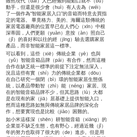
雖然現代（dài）人已經懶到能動口就不（bú）
動手，但還是很少會（huì）有人去為（wéi）
了一個作為“智能家居入口”的音箱而特意去買指
定的電器。 畢竟格力、美的、海爾這類傳統的
家居電器廠商的位置早已在人們心（xīn）中根
深蒂固，人們更願（yuàn）意按（àn）照自己
（jǐ）的喜好和以往的經（jīng）驗去選購家居
產品，而非智能家居這一標準。
可以看到，這些（xiē）傳統企業（yè）也與
（yǔ）智能音箱品牌（pái）有合作，然而這種
合作在缺乏統一標準的前提下注定無法深入，
況且這些有實（shí）力的傳統企業都（dōu）
在自己研究一個閉（bì）環的智能家居生態係
統，以產品帶動智（zhì）能（néng）家居。現
在的智能音箱品牌不少，但其思路（lù）大都
是在現有的家（jiā）居基礎上提供智能入口，
然而這種思路如無與傳統家居品牌的深化合
作，想要實現也是比較（jiào）困難的。
如小米這樣深（shēn）耕智能音箱（xiāng）的
企業並不缺乏生態，也有野心，經過近幾（jǐ）
年的努力也取得了很大的（de）進步。但是用