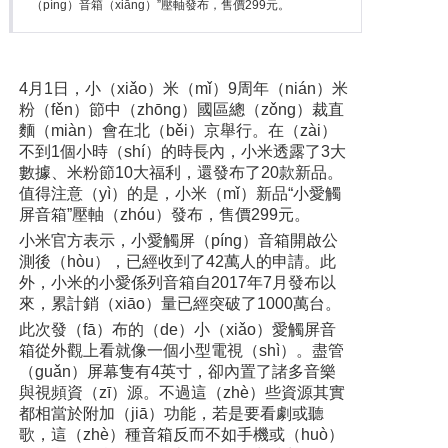
（píng）音箱（xiāng）”壓軸發布，售價299元。
4月1日，小（xiǎo）米（mǐ）9周年（nián）米
粉（fěn）節中（zhōng）國區總（zǒng）裁直
麵（miàn）會在北（běi）京舉行。在（zài）
不到1個小時（shí）的時長內，小米透露了3大
數據、米粉節10大福利，還發布了20款新品。
值得注意（yì）的是，小米（mǐ）新品“小愛觸
屏音箱”壓軸（zhóu）發布，售價299元。
小米官方表示，小愛觸屏（píng）音箱開啟公
測後（hòu），已經收到了42萬人的申請。此
外，小米的小愛係列音箱自2017年7月發布以
來，累計銷（xiāo）量已經突破了1000萬台。
此次發（fā）布的（de）小（xiǎo）愛觸屏音
箱從外觀上看就像一個小型電視（shì）。盡管
（guǎn）屏幕隻有4英寸，卻內置了諸多音樂
與視頻資（zī）源。不過這（zhè）些資源其實
都相當於附加（jiā）功能，若是要看劇或聽
歌，這（zhè）種音箱反而不如手機或（huò）