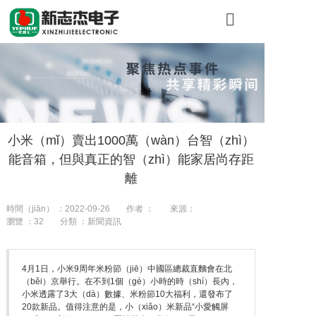
首頁
關於糖心VLO
產品展示
小米（mǐ）賣出1000萬（wàn）台智（zhì）
工程案例
能音箱，但與真正的智（zhì）能家居尚存距
新聞資訊
離
聯係我們
時間（jiān） ：2022-09-26
作者 ：
來源：
瀏覽 ：
32
分類 ：新聞資訊
4月1日，小米9周年米粉節（jiē）中國區總裁直麵會在北
（běi）京舉行。在不到1個（gè）小時的時（shí）長內，
小米透露了3大（dà）數據、米粉節10大福利，還發布了
20款新品。值得注意的是，小（xiǎo）米新品“小愛觸屏