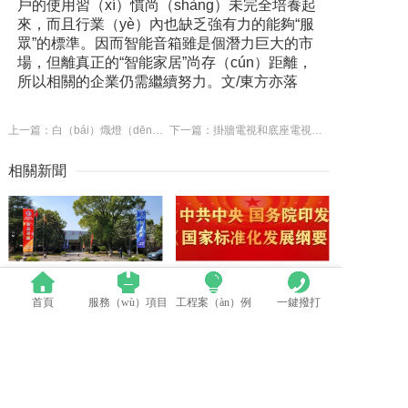
戶的使用習（xí）慣尚（shàng）未完全培養起
來，而且行業（yè）內也缺乏強有力的能夠“服
眾”的標準。因而智能音箱雖是個潛力巨大的市
場，但離真正的“智能家居”尚存（cún）距離，
所以相關的企業仍需繼續努力。
文/東方亦落
上一篇：白（bái）熾燈（dēng）退市 照明行業迎來“省”時代
下一篇：掛牆電視和底座電視哪個（gè）好 挑選電視的方法有哪些
相關新聞
首頁
服務（wù）項目
工程案（àn）例
一鍵撥打
群英薈萃 共聚上海丨全國LED精品巡（xún）展攜手共謀行業發展大計
中國LED顯示應（yīng）用行業標準情況一覽