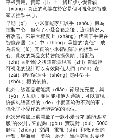
平板實用。實際（jì）上，觸屏版小愛音箱
（xiāng）真正的意義在於它是個可視化的智能
家居控製中心。
早期（qī），小米智能家居以手（shǒu）機為
控製中心，但有了小愛音箱之後，這種情況大
有改善。它最大程度上（shàng）代替了手機在
智能家居（jū）中（zhōng）承擔的“責任”，成
為名副（fù）其實的小米智能家居的控製中
心。此次的新品支持智能攝像頭，搭配智
（zhì）能門鈴之後還能實現智（zhì）能監控，
可視化的設計可以有效降低人們（men）在
（zài）智能家居生（shēng）態中對手
（shǒu）機的依賴。
此外，該產品還能調（diào）節燈光亮度，與
（yǔ）人互動，並且能和他人通話，可以實現
許多純語音版的（de）小愛音箱做不到的事，
強化了小愛作為智能管家的地位。
此次米粉節上還開啟了一款小愛音箱“萬能遙控
版”的公測，它能夠（gòu）實現對（duì）5000
餘種（zhǒng）空調、電視（shì）和機頂盒的
控製，與海爾、美的、格力、海信等知名品牌