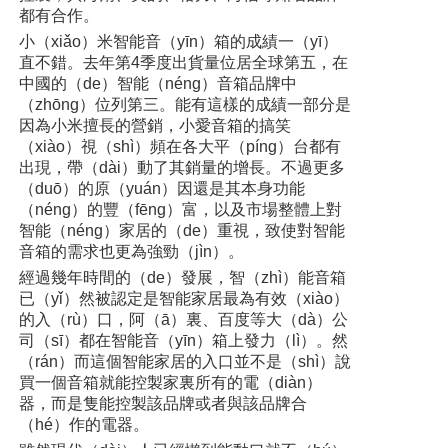
都有合作。
小（xiǎo）米智能音（yīn）箱的成績一（yī）
直不錯。去年第4季度出貨量位居全球第五，在
中國的（de）智能（néng）音箱品牌中
（zhōng）位列第三。能有這樣的成績一部分是
因為小米擅長的營銷，小愛音箱的搞笑
（xiào）視（shì）頻在各大平（píng）台都有
出現，帶（dài）動了其銷量的增長。不過更多
（duō）的原（yuán）因還是其本身功能
（néng）的豐（fēng）富，以及市場整體上對
智能（néng）家居的（de）重視，致使對智能
音箱的需求也更為強勁（jìn）。
經過幾年時間的（de）發展，智（zhì）能音箱
已（yǐ）然被認定是智能家居最為有效（xiào）
的入（rù）口，阿（ā）裏、百度等大（dà）公
司（sī）都在智能音（yīn）箱上發力（lì）。然
（rán）而這個智能家居的入口並不是（shì）說
買一個音箱就能控製家裏所有的電（diàn）
器，而是隻能控製該品牌或者與該品牌合
（hé）作的電器。