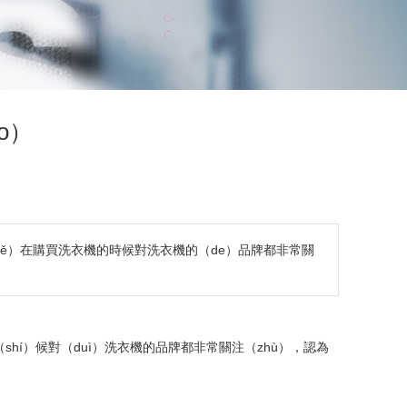
o）
zhě）在購買洗衣機的時候對洗衣機的（de）品牌都非常關
shí）候對（duì）洗衣機的品牌都非常關注（zhù），認為