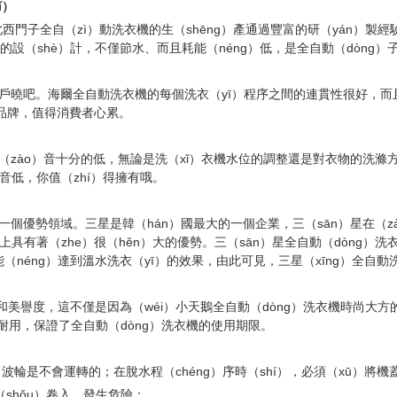
ǐ）
此西門子全自（zì）動洗衣機的生（shēng）產通過豐富的研（yán）製
學的設（shè）計，不僅節水、而且耗能（néng）低，是全自動（dòng
戶曉吧。海爾全自動洗衣機的每個洗衣（yī）程序之間的連貫性很好，而
品牌，值得消費者心累。
zào）音十分的低，無論是洗（xǐ）衣機水位的調整還是對衣物的洗滌
音低，你值（zhí）得擁有哦。
優勢領域。三星是韓（hán）國最大的一個企業，三（sān）星在（zà
具有著（zhe）很（hěn）大的優勢。三（sān）星全自動（dòng）洗
（néng）達到溫水洗衣（yī）的效果，由此可見，三星（xīng）全自
和美譽度，這不僅是因為（wéi）小天鵝全自動（dòng）洗衣機時尚大方
經久耐用，保證了全自動（dòng）洗衣機的使用期限。
，波輪是不會運轉的；在脫水程（chéng）序時（shí），必須（xū）將
（shǒu）卷入，發生危險；