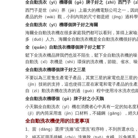
全自動洗衣（yī）機哪個（gè）牌子好之（zhī）西門子（z
西門子是世（shì）界（jiè）上最大的機電類公司之一，因
產品的外（wài）觀，小到內筒的尺寸都是經（jīng）過科
全自動洗衣（yī）機哪個牌子好之海爾
海爾全自動洗衣機在很多家庭我們都可以看到，算得上家喻
多（duō）人力。海爾全自動洗衣機是全自動洗衣機很好的
全（quán）自動洗衣機哪個牌子好之鬆下
鬆下全洗衣機品牌我們也並不陌生，鬆下全自動洗衣機的噪（
自動洗（xǐ）衣機是（shì）環保的洗衣機，節能、省水、噪
全自動洗衣機哪個牌子好之三星
不要以為三星隻生產電子產品，其實三星的家電也是三星的一個
（jīn）技術的支持，這也使得三星在家電和電子產品的生產上
自（zì）動洗衣機在洗衣的過（guò）程中使用冷水洗衣也能
全自動洗衣機哪個（gè）牌子好之小天鵝
小天鵝全自動洗衣（yī）機在消費者心中具有一定的知名度
（jī）的內筒采用進（jìn）口材料，不鏽鋼（gāng），
全自動洗衣機使用的注意事項
1、當（dāng）選擇“洗滌”或“漂洗”程序時，不到所選水位
2、絕不可用手接觸（chù）洗滌脫（tuō）水桶，以免將手