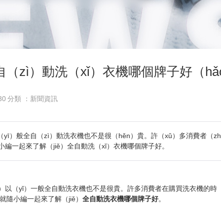
自（zì）動洗（xǐ）衣機哪個牌子好（hǎ
30
分類 ：新聞資訊
yī）般全自（zì）動洗衣機也不是很（hěn）貴。許（xǔ）多消費者（
編一起來了解（jiě）全自動洗（xǐ）衣機哪個牌子好。
uǒ）以（yǐ）一般全自動洗衣機也不是很貴。許多消費者在購買洗衣機的時（
就隨小編一起來了解（jiě）
全自動洗衣機哪個牌子好
。