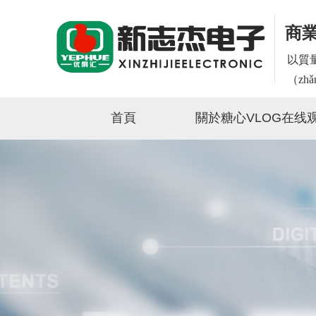
商
以質量
（zh
首頁
關於糖心VLOG在线