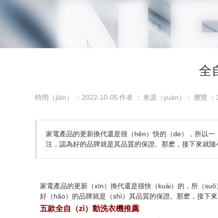
全
時間（jiān） ：2022-10-05
作者 ：
來源（yuán）：
瀏覽 ：
家電產品的更新換代還是很（hěn）快的（de），所以一（
注，認為好的品牌就是其品質的保證。那麽，接下來就隨小
家電產品的更新（xīn）換代還是很快（kuài）的，所（s
好（hǎo）的品牌就是（shì）其品質的保證。那麽，接下來
五款全自（zì）動洗衣機推薦