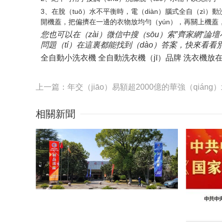
3、在脫（tuō）水不平衡時，電（diàn）腦式全自（zì
開機蓋，把偏擠在一邊的衣物放均勻（yún），再關上機蓋，按
您也可以在（zài）微信中搜（sōu）索”齊家網“論
問題（tí）在這裏都能找到（dào）答案，快來看
全自動小洗衣機 全自動洗衣機（jī）品牌 洗衣機放在
相關新聞