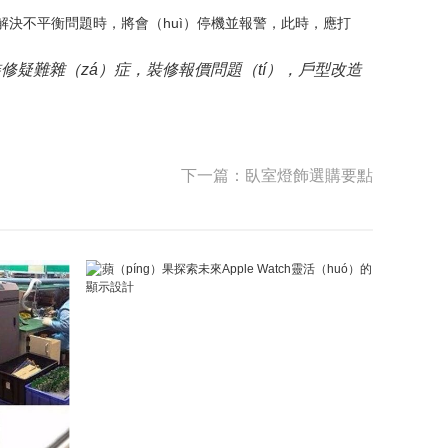
）沒解決不平衡問題時，將會（huì）停機並報警，此時，應打
裝修疑難雜（zá）症，裝修報價問題（tí），戶型改造
下一篇：臥室燈飾選購要點