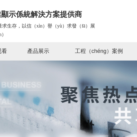
業顯示係統解決方案提供商
求生存，以信（xìn）譽（yù）求發（fā）展
ǎn）
观看
產品展示
工程（chéng）案例