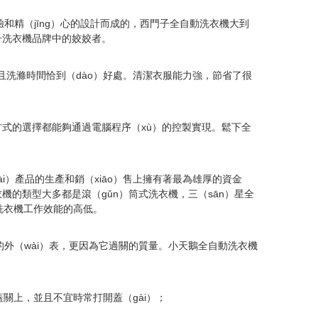
經驗和精（jīng）心的設計而成的，西門子全自動洗衣機大到
）子洗衣機品牌中的姣姣者。
且洗滌時間恰到（dào）好處。清潔衣服能力強，節省了很
方式的選擇都能夠通過電腦程序（xù）的控製實現。鬆下全
i）產品的生產和銷（xiāo）售上擁有著最為雄厚的資金
衣機的類型大多都是滾（gǔn）筒式洗衣機，三（sān）星全
動洗衣機工作效能的高低。
的外（wài）表，更因為它過關的質量。小天鵝全自動洗衣機
機蓋關上，並且不宜時常打開蓋（gài）；