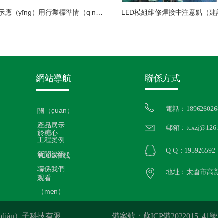
中國LED顯示應（yīng）用行業標準情（qíng）況一覽（lǎn）
LED模組維修焊接中注意點（建
網站導航
聯係方式
電話：189626026
關（guān）
產品展示
郵箱：tcxzj@126.
於糖心
工程案例
Q Q：195926592
新聞資訊
VLOG在线
聯係我們
地址：太倉市高新
观看
（men）
diàn）子科技有限
備案號：蘇ICP備2022015