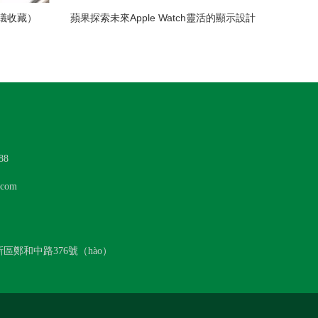
議收藏）
蘋果探索未來Apple Watch靈活的顯示設計
88
com
區鄭和中路376號（hào）
141號