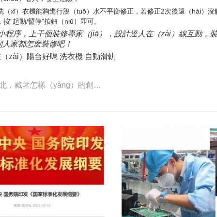
）動洗（xǐ）衣機能夠進行脫（tuō）水不平衡修正，若修正2次後還（hái
“起動/暫停”按鈕（niǔ）即可。
壇小程序，上千個裝修專家（jiā），設計達人在（zài）線互動，
看別人家都怎麽裝修吧！
（zài）陽台好嗎 洗衣機 自動滑軌
上一篇：年交（jiāo）易額超2000億的華強（qiáng）北，藏著怎樣（yàng）的創客教育經？