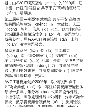
辦，由AVCiT獨家冠名（míng）的2019第二屆
中國—南亞“智慧融合 共享平安”高峰論壇將同
（tóng）期舉辦。
第二屆中國—南亞“智慧融合 共享平安”高峰論
壇將圍繞智慧城（chéng）市、大數據、人工
（gōng）智能、信息（xī）安全、應急救援等
領域開展高規格論壇交（jiāo）流、專題對話、
成果發布，屆時AVCiT將在論壇（tán）上前
（qián）沿性主題發言。
幫助參展商開（kāi）發（fā）雲南和東
（dōng）南亞南亞國家（jiā）安防市（shì）
場，獲得更多（duō）訂單，是南亞安博會持續
舉辦的宗旨和驅動（dòng）力。共享發展機
遇，共創美好未來，恭請您屆時蒞（lì）臨展會
暨論壇現場指導、交流。
AVCiT魅視始創於2006年，以“領視界·創不
凡”為企業使（shǐ）命，專注於音視頻智能控製
領域十多年，集分布（bù）式坐席協作係統、
中控係統、圖像處理係統 4K 矩陣、分布式融合
係統、數字音視頻會議係統（tǒng）及周邊設
（shè）備的研發、生產製造、銷售（shòu）