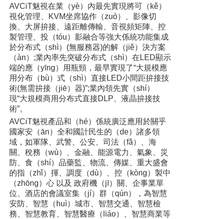
AVCiT魅視在業（yè）內最先實現將可（kě）
視化管理、KVM坐席協作（zuò）、影像切
換、大屏拚接、遠距離傳輸、音視頻矩陣、控
製管理、投（tóu）影融合等強大係統功能集成
於分布式（shì）(無服務器)的解（jiě）決方案
（àn）;業內率先突破分布式（shì）在LED顯示
端的應（yīng）用瓶頸，最早實現了“大規模應
用分布（bù）式（shì）直接LED小間距拚接技
術(無需拚接（jiē）器)”;業內領先實（shí）
現“大規模商用分布式直接DLP、液晶拚接技
術”。
AVCiT魅視產品和（hé）係統廣泛應用於關乎
國家安（ān）全和國計民生的（de）諸多領
域，如軍隊、武警、公安、司法（fǎ）、海
關、稅務（wù）、金融、能源電力、氣象、災
防、食（shí）品藥監、物流、傳媒、重大盛會
的指（zhǐ）揮、調度（dù）、控（kòng）製中
（zhōng）心 以及 政府機（jī）關、企事業單
位、酒店的會議室集（jí）群（qún），為智慧
安防、智慧（huì）城市、智慧交通、智慧檢
務、智慧教育、智慧醫療（liáo）、智慧商業等