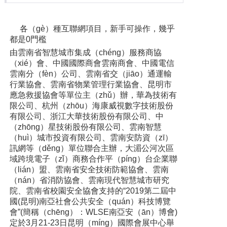
各（gè）種互聯網項目，新手可操作，幾乎
都是0門檻
由雲南省智慧城市集成（chéng）服務商協
（xié）會、中國國際商會雲南商會、中國電信
雲南分（fèn）公司、雲南省交（jiāo）通運輸
行業協會、雲南省物業管理行業協會、昆明市
應急救援協會等單位主（zhǔ）辦，華為技術有
限公司、杭州（zhōu）海康威視數字技術股份
有限公司、浙江大華技術股份有限公司、中
（zhōng）星技術股份有限公司、雲南智慧
（huì）城市投資有限公司、雲南安防資（zī）
訊網等（děng）單位聯合主辦，大湄公河次區
域跨境電子（zǐ）商務合作平（píng）台企業聯
（lián）盟、雲南省安全技術防範協會、雲南
（nán）省消防協會、雲南現代智慧城市研究
院、雲南省校園安全協會支持的“2019第二屆中
國(昆明)南亞社會公共安全（quán）科技博覽
會”(簡稱（chēng）：WLSE南亞安（ān）博會)
定於3月21-23日昆明（míng）國際會展中心舉