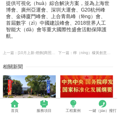
提供可視化（huà）綜合解決方案，並為上海世
博會、廣州亞運會、深圳大運會、G20杭州峰
會、金磚廈門峰會、上合青島峰（fēng）會、
首屆數字（zì）中國建設峰會、2018世界人工
智能大（dà）會等重大國際性盛會活動保障護
航。
上一篇：[10月上新-燈飾]商照電工——韋邦 產品上新通知！
下一篇：檸（níng）檬黃創意賦予家（jiā）裝文化魅力和生命
相關新聞
首頁
服務項目
工程案例
一鍵（jiàn）撥打
群英薈萃 共（gòng）聚上海丨全國LED精品巡展攜手共謀行業發展大（dà）計
中（zhōng）國LED顯示應用（yòng）行業（yè）標準情況一覽