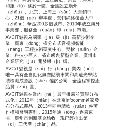
和服（fú）務於一體。全國設立廣州
（zhōu）、北京、上海三（sān）大營銷中
心，21個（gè）辦事處，營銷網絡覆蓋大中
（zhōng）華區200多個城市。2010年成立海外
事業部，服務全（quán）球（qiú）市場。
AVCiT魅視為國家（jiā）級（jí）高新技術企
業、廣東（dōng）省分布式音視頻智能
（néng）工程技術研究中心、雙軟（ruǎn）企
業、科技小巨人、省市級創新型企業、廣州市
企業研究（jiū）開發機（jī）構。
AVCiT魅視是（shì）行（háng）業內（nèi）
唯一具有全自動化無塵貼裝車間和高速光學貼
裝檢測成套設（shè）備的公司，全流程掌控產
品質（zhì）量。
AVCiT魅視在業內（nèi）最早推廣並實現分布
式化：2012年（nián）在北京infocomm首家發
布分布式產品，2013年即申請軟（ruǎn）件著
作權和發明專利，2015年通（tōng）過廣東
省、廣州市創新基金驗收，現已經推出第
（dì）三代產（chǎn）品。