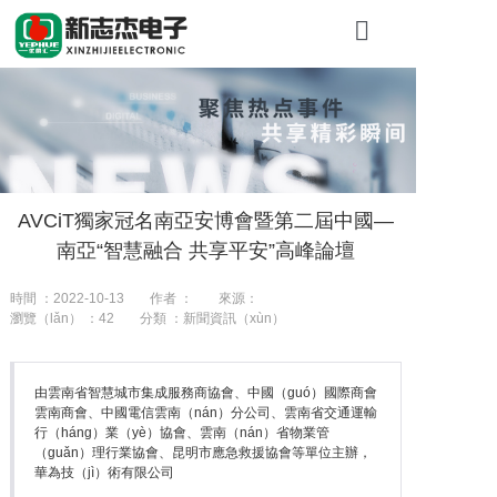
首頁
關於糖心VLO
產品展（zhǎn
AVCiT獨家冠名南亞安博會暨第二屆中國—
工程（chéng
南亞“智慧融合 共享平安”高峰論壇
新聞（wén）
時間 ：2022-10-13
作者 ：
來源：
瀏覽（lǎn） ：
42
分類 ：新聞資訊（xùn）
聯係我們
由雲南省智慧城市集成服務商協會、中國（guó）國際商會
雲南商會、中國電信雲南（nán）分公司、雲南省交通運輸
行（háng）業（yè）協會、雲南（nán）省物業管
（guǎn）理行業協會、昆明市應急救援協會等單位主辦，
華為技（jì）術有限公司