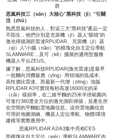
群
思嵐科技三（sān）大核心“黑科技（jì）“引關
注（zhù）
熟悉思嵐科技的人，對這三大“黑科技”產品一定
不陌生，他們分別是充當機（jī）器人“眼睛”的
激光掃描測距雷達RPLIDAR、充當機（jī）器
（qì）人“小腦（nǎo）”的模塊化自主定位導航
SLAMWARE，及可（kě）擴展的通用型服務
機器人平台ZEUS。
據了解，思嵐科技RPLIDAR(激光雷達)是最早
一批麵向消費級應（yīng）用領域的低成本、
高性價比雷達。而最新一代增（zēng）強版
RPLIDAR A3可實現每秒高達16000次的采
（cǎi）樣頻率，在二維平麵的25米半徑範圍內
可進行360度全方位的激光測距掃描，並產生所
在空間的平麵點雲地圖信息。這些雲地圖信息
可用於地圖測繪、機器人定位導航、物體/環境
建模等實際應用中。
思嵐RPLIDAR A2/A3集中亮相CES
而模塊化自主定位（wèi）導航SLAMWARE內