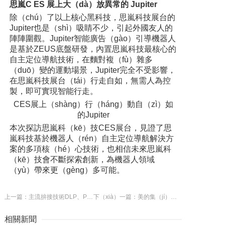
思嵐C
ES
展上大（dà）放異常的
Jupiter
除（chú）了以上核心黑科技，思嵐科技展台的
Jupiter也是（shì）吸睛不少，引起外國友人的
陣陣圍觀。Jupiter智能廣告（gào）引導機器人
是基於ZEUS底盤研發，內置思嵐科技最核心的
自主定位導航技術，在麵對複（fù）雜多
（duō）變的運動場景，Jupiter完全不受影響，
在思嵐科技展台（tái）行走自如，無需人為控
製，即可實現智能行走。
CES展上（shàng）行（háng）動自（zì）如
的Jupiter
本次探訪思嵐科（kē）技CES展台，見證了思
嵐科技基於機器人（rén）自主定位導航解決方
案的多項核（hé）心技術，也相信未來思嵐科
（kē）技會不斷探索創新，為機器人領域
（yù）帶來更（gèng）多可能。
上一篇：主流拚接技術DLP、PDP、LCD液晶的優缺點（diǎn）
下（xià）一篇：美的集（jí）成（chéng）吊頂好不（bú）好 安裝集成吊頂的注意事項
相關新聞