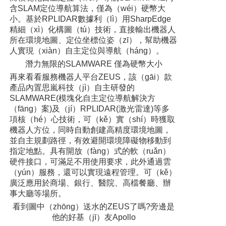
含SLAM定位導航算法，僅為（wéi）硬幣大
小。基於RPLIDAR數據利（lì）用SharpEdge
精細（xì）化構圖（tú）技術，直接輸出機器人
所在環境地圖、定位坐標位姿（zī），幫助機器
人實現（xiàn）自主定位與導航（háng）。
潛力無限的SLAMWARE 僅為硬幣大小
再來看看服務機器人平台ZEUS，該（gāi）款
產品內置思嵐科技（jì）自主研發的
SLAMWARE(模塊化自主定位導航解決方
（fāng）案)及（jí）RPLIDAR(激光雷達)等多
項核（hé）心技術，可（kě）實（shí）時獲取
機器人方位，同時自動創建高精度環境地圖，
並自主規劃路徑，有效避開環境障礙物移動到
指定地點。具有開放（fàng）式的軟（ruǎn）
硬件接口，可滿足不用使用要求，此外通過雲
（yún）服務，還可以實現遠程管理。可（kě）
廣泛應用於商場、銀行、醫院、高檔餐廳、辦
事大廳等場所。
看到圖中（zhōng）送水的ZEUS了嗎?旁邊是
他的好基（jī）友Apollo