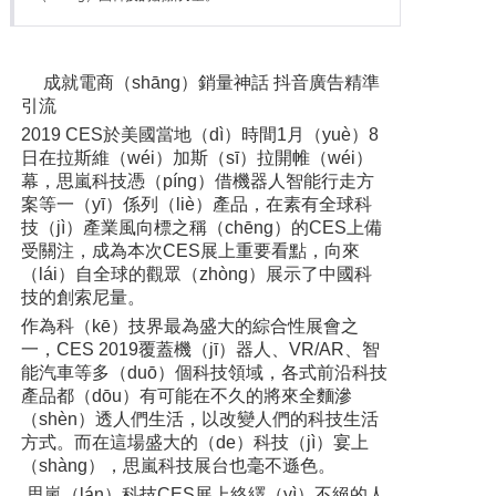
成就電商（shāng）銷量神話 抖音廣告精準
引流
2019 CES於美國當地（dì）時間1月（yuè）8
日在拉斯維（wéi）加斯（sī）拉開帷（wéi）
幕，思嵐科技憑（píng）借機器人智能行走方
案等一（yī）係列（liè）產品，在素有全球科
技（jì）產業風向標之稱（chēng）的CES上備
受關注，成為本次CES展上重要看點，向來
（lái）自全球的觀眾（zhòng）展示了中國科
技的創索尼量。
作為科（kē）技界最為盛大的綜合性展會之
一，CES 2019覆蓋機（jī）器人、VR/AR、智
能汽車等多（duō）個科技領域，各式前沿科技
產品都（dōu）有可能在不久的將來全麵滲
（shèn）透人們生活，以改變人們的科技生活
方式。而在這場盛大的（de）科技（jì）宴上
（shàng），思嵐科技展台也毫不遜色。
思嵐（lán）科技CES展上絡繹（yì）不絕的人