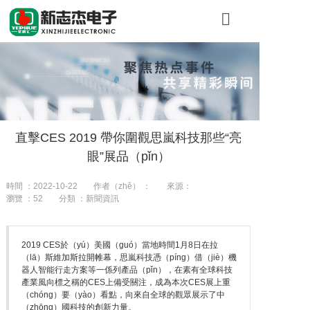
首頁
關於糖心VLO
產品展示（shì
直擊CES 2019 帶你圍觀思嵐科技那些“亮
工程案（àn）
眼”展品（pǐn）
新聞資訊
時間 ：2022-10-22
作者（zhě） ：
來源：
瀏覽 ：
52
分類 ：新聞資訊
聯係我們
2019 CES於（yú）美國（guó）當地時間1月8日在拉
（lā）斯維加斯拉開帷幕，思嵐科技憑（píng）借（jiè）機
器人智能行走方案等一係列產品（pǐn），在素有全球科技
產業風向標之稱的CES上備受關注，成為本次CES展上重
（chóng）要（yào）看點，向來自全球的觀眾展示了中
（zhōng）國科技的創新力量。