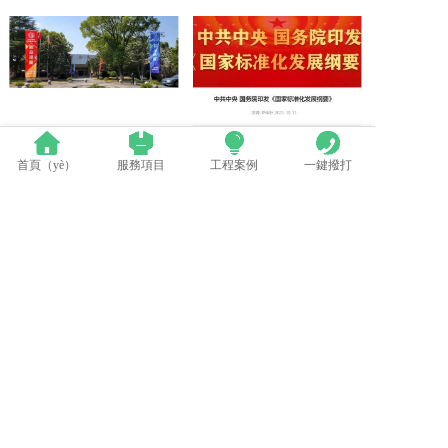
群英薈萃 共聚上海丨全（quán）國LED精品巡展攜手（shǒu）共（gòng）謀行業發展大計
中國LED顯示應用行業標準情況（kuàng）一覽
首頁（yè）
服務項目
工程案例
一鍵撥打
LED模組維修焊接中注意點（建議收藏）
蘋果（guǒ）探索（suǒ）未來Apple Watch靈活的顯示設計