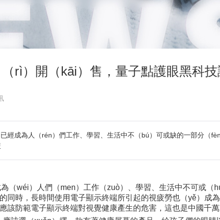
8月1日（rì）開（kāi）售，量子點護眼黑
訊
已經成為人（rén）們工作、學習、生活中不（bú）可或缺的一部分（fè
使
（wéi）人們（men）工作（zuò）、學習、生活中不可或（h
來的便利的同時，長時間使用電子顯示終端所引起的視疲勞也（yě）
應該防範電子顯示終端對視覺健康產生的危害，這也是中國千萬家