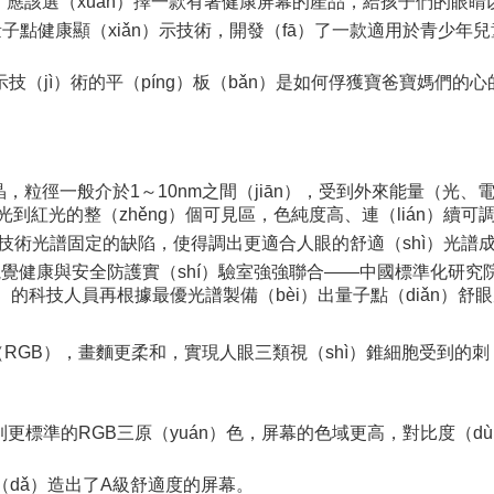
）應該選（xuǎn）擇一款有著健康屏幕的產品，給孩子們的眼睛
健康顯（xiǎn）示技術，開發（fā）了一款適用於青少年兒童的
示技（jì）術的平（píng）板（bǎn）是如何俘獲寶爸寶媽們的心
米晶，粒徑一般介於1～10nm之間（jiān），受到外來能量（
藍光到紅光的整（zhěng）個可見區，色純度高、連（lián）續可
示技術光譜固定的缺陷，使得調出更適合人眼的舒適（shì）光譜成（
院視覺健康與安全防護實（shí）驗室強強聯合——中國標準化研究院
的科技人員再根據最優光譜製備（bèi）出量子點（diǎn）舒眼
RGB），畫麵更柔和，實現人眼三類視（shì）錐細胞受到的刺（
到更標準的RGB三原（yuán）色，屏幕的色域更高，對比度（
（dǎ）造出了A級舒適度的屏幕。