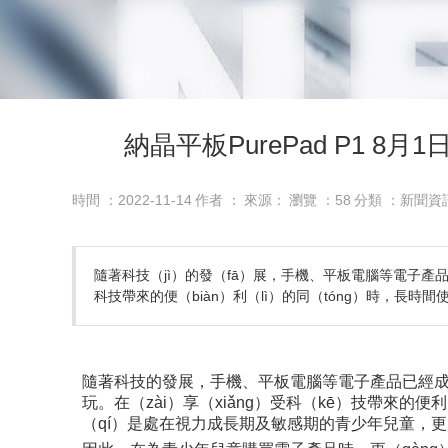
納晶平板PurePad P1 
時間 ：2022-11-14
作者 ：
來源：
瀏覽 ：
58
分類 ：新聞資
隨著科技（jì）的發（fā）展，手機、平板電腦等電子產品
科技帶來的便（biàn）利（lì）的同（tóng）時，長時間
隨著科技的發展，手機、平板電腦等電子產品已經成為
玩。在（zài）享（xiǎng）受科（kē）技帶
（qí）是處在視力成長期及敏感期的青少年兒童，更