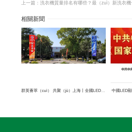
上一篇：洗衣機質量排名有哪些？最（zuì）新洗衣機十
相關新聞
群英薈萃（cuì） 共聚（jù）上海丨全國LED精品巡展攜手共謀（móu）行業發展（zhǎn）大計
中國LED