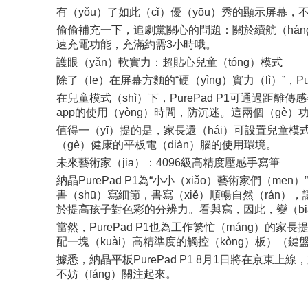
有（yǒu）了如此（cǐ）優（yōu）秀的顯示屏幕
偷偷補充一下，追劇黨關心的問題：關於續航（háng），P
速充電功能，充滿約需3小時哦。
護眼（yǎn）軟實力：超貼心兒童（tóng）模式
除了（le）在屏幕方麵的“硬（yìng）實力（lì）”，
在兒童模式（shì）下，PurePad P1可通過
app的使用（yòng）時間，防沉迷。這兩個（gè
值得一（yī）提的是，家長還（hái）可設置兒童模
（gè）健康的平板電（diàn）腦的使用環境。
未來藝術家（jiā）：4096級高精度壓感手寫筆
納晶PurePad P1為“小小（xiǎo）藝術家們（me
書（shū）寫細節，書寫（xiě）順暢自然（rán
於提高孩子對色彩的分辨力。看與寫，因此，變（bi
當然，PurePad P1也為工作繁忙（máng）的
配一塊（kuài）高精準度的觸控（kòng）板）（
據悉，納晶平板PurePad P1 8月1日將在京東上
不妨（fáng）關注起來。