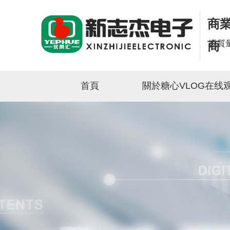
商業
以質
商
首頁
關於糖心VLOG在线