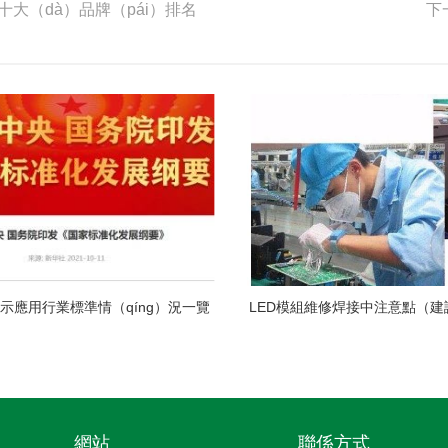
大（dà）品牌（pái）排名
下
顯示應用行業標準情（qíng）況一覽
LED模組維修焊接中注意點（建
網站
聯係方式