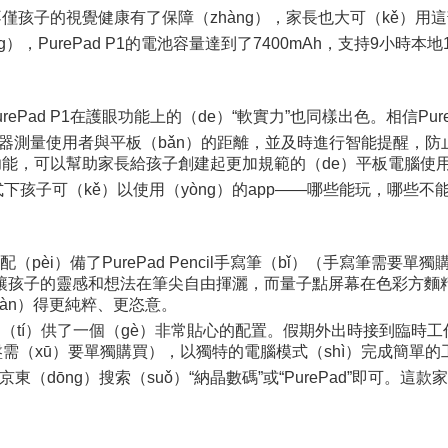
，不僅孩子的視覺健康有了保障（zhàng），家長也大可（kě）
urePad P1的電池容量達到了7400mAh，支持9小時本地10
PurePad P1在護眼功能上的（de）“軟實力”也同樣出色。相信Pu
距離傳感器測量使用者與平板（bǎn）的距離，並及時進行智能提醒
）功能，可以幫助家長給孩子創建起更加規範的（de）平板電腦使
式下孩子可（kě）以使用（yòng）的app——哪些能玩，哪些
n）”配（pèi）備了PurePad Pencil手寫筆（bǐ）（手寫筆需
），讓孩子的靈感和想法在筆尖自由揮灑，而量子點屏幕在色彩方麵精準
àn）得更純粹、更恣意。
家長提（tí）供了一個（gè）非常貼心的配置。假期外出時接到臨時工
鍵盤需（xū）要單獨購買），以獨特的電腦模式（shì）完成簡單的
線，京東（dōng）搜索（suǒ）“納晶數碼”或“PurePad”即