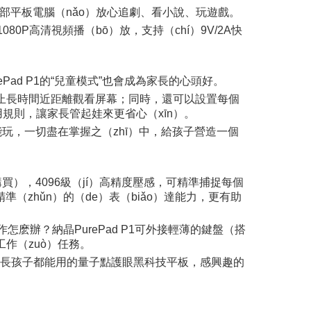
用這部平板電腦（nǎo）放心追劇、看小說、玩遊戲。
80P高清視頻播（bō）放，支持（chí）9V/2A快
rePad P1的“兒童模式”也會成為家長的心頭好。
，防止長時間近距離觀看屏幕；同時，還可以設置每個
用規則，讓家長管起娃來更省心（xīn）。
不能玩，一切盡在掌握之（zhī）中，給孩子營造一個
要單獨購買），4096級（jí）高精度壓感，可精準捕捉每個
（zhǔn）的（de）表（biǎo）達能力，更有助
作怎麽辦？納晶PurePad P1可外接輕薄的鍵盤（搭
工作（zuò）任務。
可。這款家長孩子都能用的量子點護眼黑科技平板，感興趣的