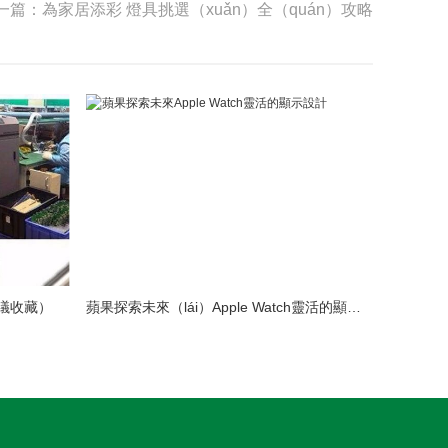
一篇：為家居添彩 燈具挑選（xuǎn）全（quán）攻略
議收藏）
蘋果探索未來（lái）Apple Watch靈活的顯（xiǎn）示（shì）設計（jì）