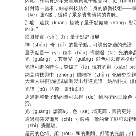
因此，在為青少年兒童購買電子產品時，更（gèng
針對這一需求，納晶科技結合自身的優勢技術——量子點
（kě）達A級，獲得了眾多寶爸寶媽的青睞。
那麽，這款（kuǎn）搭載了量子點健康（kāng）顯
的呢？
護眼硬實（shí）力：量子點舒眼屏
神（shén）奇（qí）的量子點，可調出舒適的光譜
量子點是一（yī）種半（bàn）導體發（fā）光納
光（guāng），其發光（guāng）顏色可以覆蓋從
光譜可調的特性，突破了（le）現有的顯（xiǎn）
納晶科技與中（zhōng）國標準（zhǔn）化研究
大量人眼視功能試驗調製出舒適光譜，納晶科技（jì）
光譜（pǔ）均衡，畫麵柔和
通過調整量子點的量可以得（dé）到均衡的三原色（
勞。
光（guāng）譜高純，色（sè）域更高，畫質更好
通過精確製備尺（chǐ）寸嚴格一致的量子點可以得
（shì）覺體驗。
超高的色域、柔（róu）和的畫麵、舒適的光譜，打