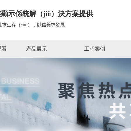
顯示係統解（jiě）決方案提供
量求生存（cún），以信譽求發展
观看
產品展示
工程案例