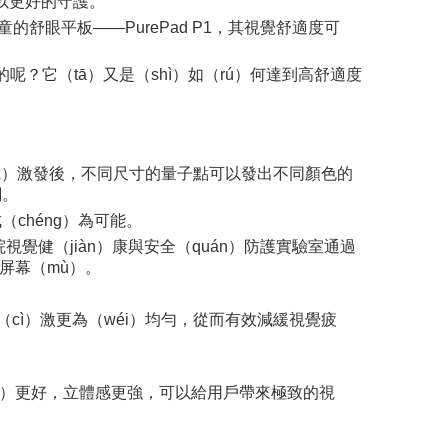
以更好的守護。
舒眼平板——PurePad P1，其視覺舒適度可
的呢？它（tā）又是（shì）如（rú）何達到高舒適度
光、電）激發後，不同尺寸的量子點可以發出不同顏色的
調。
chéng）為可能。
視覺健（jiàn）康與安全（quán）防護實驗室通過
屏幕（mù）。
cì）激更為（wéi）均勻，從而有效減緩視覺疲
dù）更好，立體感更強，可以給用戶帶來極致的視