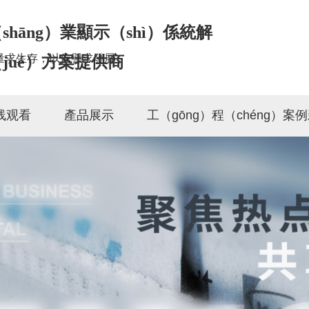
shāng）業顯示（shì）係統解
量求生存，以信譽求發展
jué）方案提供商
线观看
產品展示
工（gōng）程（chéng）案例