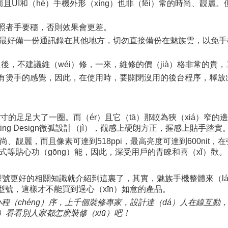
且UI和（hé）手機外形（xíng）也非（fēi）常的時尚、靚麗
照者手要穩，否則效果會更差。
，最好備一份通訊錄在其他地方，切勿直接備份在魅族雲，以免手
之後，不建議維（wéi）修，一來，維修的價（jià）格非常的貴
甚至有燙手的感覺，因此，在使用時，要關閉沒用的後台程序，釋
英寸的足足大了一圈。而（ér）且它（tā）那較為狹（xiá）窄的邊
ating Design微弧設計（jì），觀感上硬朗方正，握感上貼手踏實
尚、靚麗，而且像素可達到518ppi，最高亮度可達到600nit，在
模式等貼心功（gōng）能，因此，深受用戶的青睞和喜（xǐ）歡。
型號更好的相關知識就介紹到這裏了，其實，魅族手機整體來（l
型號，這樣才不能買到逞心（xīn）如意的產品。
小程（chéng）序，上千個裝修專家，設計達（dá）人在線互動，
i）看看別人家都怎麽裝修（xiū）吧！