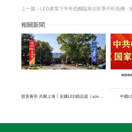
相關新聞
群英薈萃 共聚上海丨全國LED精品巡（xún）展（zhǎn）攜手共謀行業發展大計（jì）
中國L