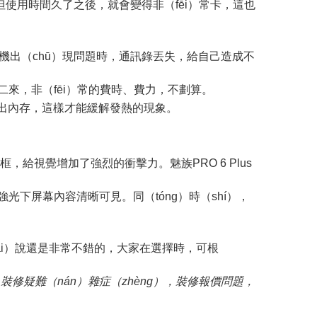
。但使用時間久了之後，就會變得非（fēi）常卡，這也
機出（chū）現問題時，通訊錄丟失，給自己造成不
，二來，非（fēi）常的費時、費力，不劃算。
放出內存，這樣才能緩解發熱的現象。
框，給視覺增加了強烈的衝擊力。魅族PRO 6 Plus
。
強光下屏幕內容清晰可見。同（tóng）時（shí），
ái）說還是非常不錯的，大家在選擇時，可根
裝修疑難（nán）雜症（zhèng），裝修報價問題，