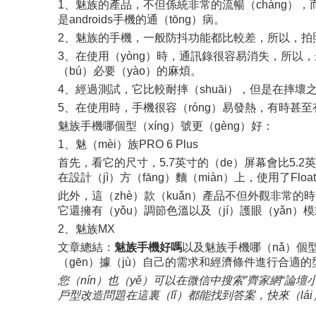
1、魅族的產品，不但係統非常的流暢（chàng），而
是androids手機的通（tōng）病。
2、魅族的手機，一般防抖功能都比較差，所以，拍
3、在使用（yòng）時，通訊錄很容易消失，所以
（bú）必要（yào）的麻煩。
4、經過測試，它比較耐摔（shuāi），但是在摔壞
5、在使用時，手機很容（róng）易發熱，有時
魅族手機哪個型（xíng）號更（gèng）好：
1、魅（mèi）族PRO 6 Plus
首先，看它的尺寸，5.7英寸的（de）屏幕會比5.2
在設計（jì）方（fāng）麵（miàn）上，使用了Flo
此外，這（zhè）款（kuǎn）產品不但外觀非常的時
它還擁有（yǒu）調節色溫以及（jí）護眼（yǎn）
2、魅族MX
文章總結：
魅族手機好嗎
以及魅族手機哪（nǎ）個
（gēn）據（jù）自己的需求和經濟條件進行合適的
您（nín）也（yě）可以在微信中搜索”齊家網“論壇
戶型改造問題在這裏（lǐ）都能找到答案，快來（lá