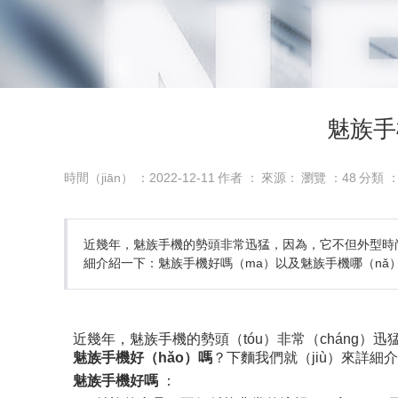
魅族手
時間（jiān） ：2022-12-11
作者 ：
來源：
瀏覽 ：
48
分類 
近幾年，魅族手機的勢頭非常迅猛，因為，它不但外型時尚
細介紹一下：魅族手機好嗎（ma）以及魅族手機哪（nǎ
近幾年，魅族手機的勢頭（tóu）非常（cháng
魅族手機好（hǎo）嗎
？下麵我們就（jiù）來詳細介
魅族手機好嗎
：