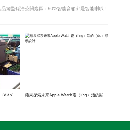
oT產品總監孫浩公開炮轟：90%智能音箱都是智能喇叭！
LED模組維修焊接中注（zhù）意點（diǎn）（建議（yì）收藏）
蘋果探索未來Apple Watch靈（líng）活的顯示設計