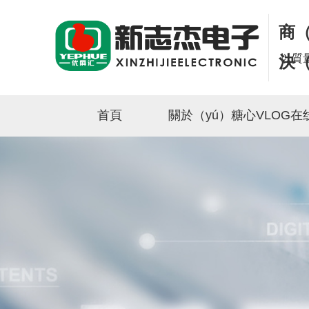
商（
以質
決（
首頁
關於（yú）糖心VLOG在