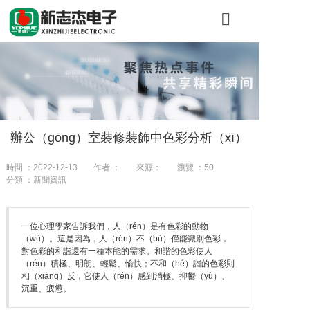
首頁
關於（yú）糖
產品展示
辦公（gōng）室裝修裝飾中色彩分析（xī）
工程案例
時間 ：2022-12-13
作者 ：
來源：
瀏覽 ：
50
新聞資（zī）
分類 ：新聞資訊
聯係我們
一位心理學家告訴我們，人（rén）是有色彩的動物
（wù）。這是因為，人（rén）不（bú）僅能識別色彩，
對色彩的和諧還有一種本能的需求。和諧的色彩使人
（rén）積極、明朗、輕鬆、愉快；不和（hé）諧的色彩則
相（xiàng）反，它使人（rén）感到消極、抑鬱（yù）、
沉重、疲憊。