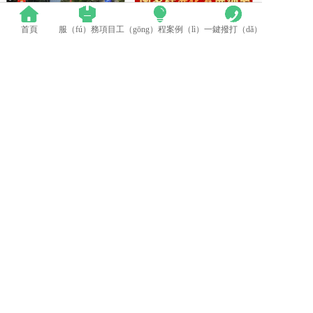
首頁
服（fú）務項目
工（gōng）程案例（lì）
一鍵撥打（dǎ）
群英薈萃 共聚（jù）上海丨（shù）全國LED精品巡展攜手共謀行業發展（zhǎn）大計
中國LED顯示應用行業標準情（qíng）況一覽
LED模組維修焊接中注意點（建（jiàn）議收藏（cáng））
蘋果探索未來Apple Watch靈活的顯示設計
電話：0512-53588285
地址：太倉市高新（xīn）區鄭和中路376號