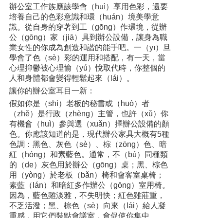
辦公室工作族應該學會（huì）享用色彩，還要
培養自己的色彩意識和環（huán）境美學意
識。從自身的穿著到工（gōng）作環境，從辦
公（gōng）家（jiā）具到辦公設備，讓身為職
業女性的你成為創造和諧的能手吧。一（yī）旦
學會了色（sè）彩的運用和搭配，有一天，當
心理抑鬱被心理愉（yú）悅取代時，你整個的
人和身體都會變得輕鬆起來（lái）。
讓你的辦公室耳目一新：
假如你是（shì）老板的秘書或（huò）者
（zhě）是行政（zhèng）主管，也許（xǔ）你
有機會（huì）參與選（xuǎn）擇辦公設備的顏
色。你應該知道的是，現代辦公家具大概有5種
色調：黑色、灰色（sè）、棕（zōng）色、暗
紅（hóng）和素藍色。通常，不（bú）同種類
的（de）灰色用於辦公（gōng）桌；黑、棕色
用（yòng）於老板（bǎn）椅和會客室桌椅；
素藍（lán）和暗紅多作辦公（gōng）室用椅。
因為，藍色雖淡雅，不失明快；紅色雖莊重，
不乏活潑；黑、棕色（sè）向來（lái）給人凝
重感，用它們裝點會議室，會促使你集中