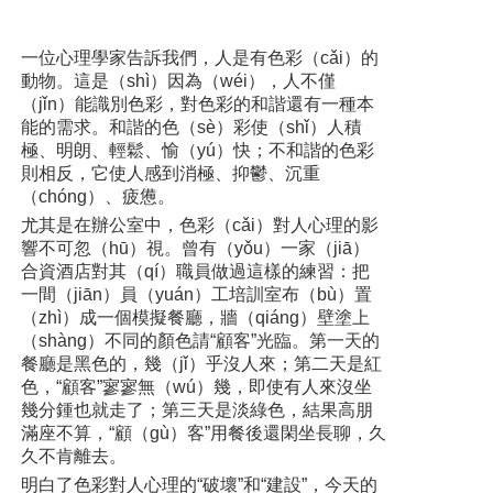
一位心理學家告訴我們，人是有色彩（cǎi）的
動物。這是（shì）因為（wéi），人不僅
（jǐn）能識別色彩，對色彩的和諧還有一種本
能的需求。和諧的色（sè）彩使（shǐ）人積
極、明朗、輕鬆、愉（yú）快；不和諧的色彩
則相反，它使人感到消極、抑鬱、沉重
（chóng）、疲憊。
尤其是在辦公室中，色彩（cǎi）對人心理的影
響不可忽（hū）視。曾有（yǒu）一家（jiā）
合資酒店對其（qí）職員做過這樣的練習：把
一間（jiān）員（yuán）工培訓室布（bù）置
（zhì）成一個模擬餐廳，牆（qiáng）壁塗上
（shàng）不同的顏色請“顧客”光臨。第一天的
餐廳是黑色的，幾（jǐ）乎沒人來；第二天是紅
色，“顧客”寥寥無（wú）幾，即使有人來沒坐
幾分鍾也就走了；第三天是淡綠色，結果高朋
滿座不算，“顧（gù）客”用餐後還閑坐長聊，久
久不肯離去。
明白了色彩對人心理的“破壞”和“建設”，今天的