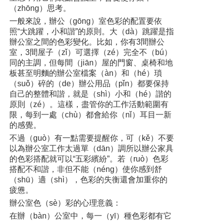
（zhōng）思考。
一般來說，辦公（gōng）室色彩的配置要依
照“大跳躍，小和諧”的原則。大（dà）跳躍是指
辦公室之間的色彩變化。比如，你有3間辦公
室，3間屋子（zǐ）可選擇（zé）完全不（bú）
同的主調，但每間（jiān）屋的門窗、桌椅和地
板甚至明麵的辦公室檔案（àn）和（hé）瑣
（suǒ）碎的（de）辦公用品（pǐn）都要保持
自己的整體和諧，就是（shì）小和（hé）諧的
原則（zé）。這樣，盡管你的工作活動範圍有
限，每到一處（chù）都會給你（nǐ）耳目一新
的感覺。
不過（guò）有一點需要提醒你，可（kě）不要
以為辦公室工作太過單（dān）調所以辦公家具
的色彩搭配就可以“五彩繽紛”。若（ruò）色彩
搭配不和諧，非但不能（néng）使你感到舒
（shū）適（shì），色彩的失衡還會加重你的
疲憊。
辦公室色（sè）彩的心理意義：
在辦（bàn）公室中，每一（yī）種色彩都有它