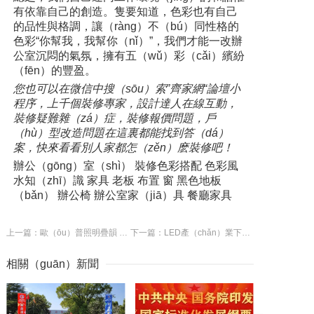
有依靠自己的創造。隻要知道，色彩也有自己
的品性與格調，讓（ràng）不（bú）同性格的
色彩“你幫我，我幫你（nǐ）”，我們才能一改辦
公室沉悶的氣氛，擁有五（wǔ）彩（cǎi）繽紛
（fēn）的豐盈。
您也可以在微信中搜（sōu）索”齊家網“論壇小
程序，上千個裝修專家，設計達人在線互動，
裝修疑難雜（zá）症，裝修報價問題，戶
（hù）型改造問題在這裏都能找到答（dá）
案，快來看看別人家都怎（zěn）麽裝修吧！
辦公（gōng）室（shì） 裝修色彩搭配 色彩風
水知（zhī）識 家具 老板 布置 窗 黑色地板
（bǎn） 辦公椅 辦公室家（jiā）具 餐廳家具
上一篇：歐（ōu）普照明疊韻 LED餐廳現代裝飾燈
下一篇：LED產（chǎn）業下半年恐麵臨再次旺季不旺危機 - 水暖配件（jiàn）資訊（xùn） - 水暖配件網
相關（guān）新聞