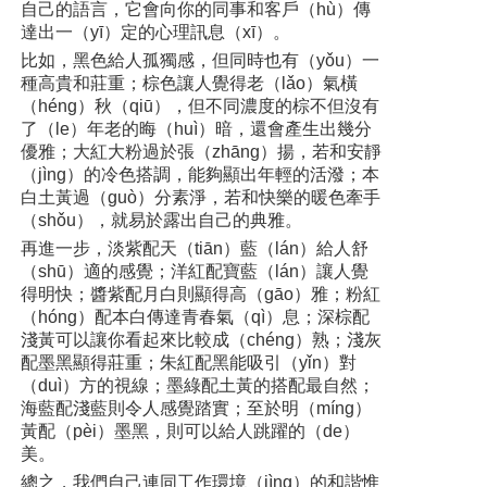
自己的語言，它會向你的同事和客戶（hù）傳
達出一（yī）定的心理訊息（xī）。
比如，黑色給人孤獨感，但同時也有（yǒu）一
種高貴和莊重；棕色讓人覺得老（lǎo）氣橫
（héng）秋（qiū），但不同濃度的棕不但沒有
了（le）年老的晦（huì）暗，還會產生出幾分
優雅；大紅大粉過於張（zhāng）揚，若和安靜
（jìng）的冷色搭調，能夠顯出年輕的活潑；本
白土黃過（guò）分素淨，若和快樂的暖色牽手
（shǒu），就易於露出自己的典雅。
再進一步，淡紫配天（tiān）藍（lán）給人舒
（shū）適的感覺；洋紅配寶藍（lán）讓人覺
得明快；醬紫配月白則顯得高（gāo）雅；粉紅
（hóng）配本白傳達青春氣（qì）息；深棕配
淺黃可以讓你看起來比較成（chéng）熟；淺灰
配墨黑顯得莊重；朱紅配黑能吸引（yǐn）對
（duì）方的視線；墨綠配土黃的搭配最自然；
海藍配淺藍則令人感覺踏實；至於明（míng）
黃配（pèi）墨黑，則可以給人跳躍的（de）
美。
總之，我們自己連同工作環境（jìng）的和諧惟