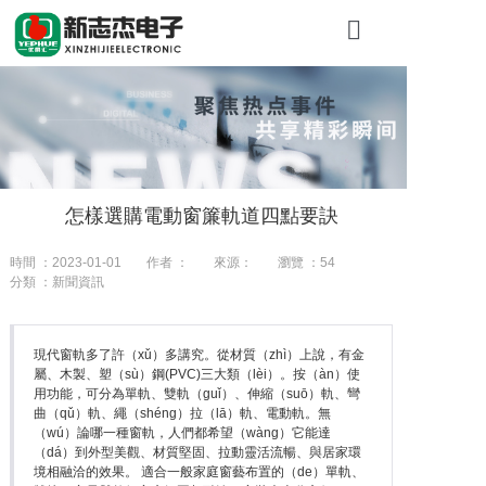
首頁
關於糖心VLO
產品展示
怎樣選購電動窗簾軌道四點要訣
工程案例
時間 ：2023-01-01
作者 ：
來源：
瀏覽 ：
54
新聞資訊
分類 ：新聞資訊
聯（lián）係
現代窗軌多了許（xǔ）多講究。從材質（zhì）上說，有金
屬、木製、塑（sù）鋼(PVC)三大類（lèi）。按（àn）使
用功能，可分為單軌、雙軌（guǐ）、伸縮（suō）軌、彎
曲（qǔ）軌、繩（shéng）拉（lā）軌、電動軌。無
（wú）論哪一種窗軌，人們都希望（wàng）它能達
（dá）到外型美觀、材質堅固、拉動靈活流暢、與居家環
境相融洽的效果。 適合一般家庭窗藝布置的（de）單軌、