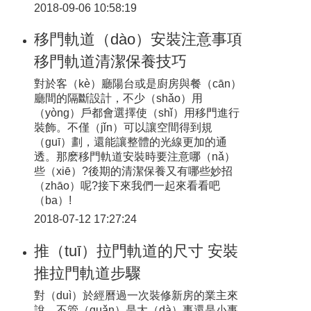
2018-09-06 10:58:19
移門軌道（dào）安裝注意事項
移門軌道清潔保養技巧
對於客（kè）廳陽台或是廚房與餐（cān）
廳間的隔斷設計，不少（shǎo）用
（yòng）戶都會選擇使（shǐ）用移門進行
裝飾。不僅（jǐn）可以讓空間得到規
（guī）劃，還能讓整體的光線更加的通
透。那麽移門軌道安裝時要注意哪（nǎ）
些（xiē）?後期的清潔保養又有哪些妙招
（zhāo）呢?接下來我們一起來看看吧
（ba）!
2018-07-12 17:27:24
推（tuī）拉門軌道的尺寸 安裝
推拉門軌道步驟
對（duì）於經曆過一次裝修新房的業主來
說，不管（guǎn）是大（dà）事還是小事