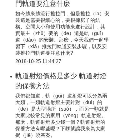
門軌道要注意什麽
如今越來越流行推拉門，但是推拉（lā）安
裝還是需要很細心的，要根據房子的結
構、空間大小和使用功能來進行設計，其
實最主（zhǔ）要的（de）還是軌（guǐ）
道（dào）的安裝。那麽，今天我們一起學
習下（xià）推拉門軌道安裝步驟，以及安
裝推拉門軌道要注意什麽?
2018-10-25 11:44:27
軌道射燈價格是多少 軌道射燈
的保養方法
我們都知道，軌（guǐ）道射燈可以分為兩
大類，一類軌道射燈主要針對（duì）的
（de）是大型場所（suǒ），而另一類就是
大家比較常見的家用（yòng）軌道射燈。
那麽，軌道射燈多少錢一個？軌道射燈的
保養方法有哪些呢？下麵就讓我來為大家
揭（jiē）曉答案。