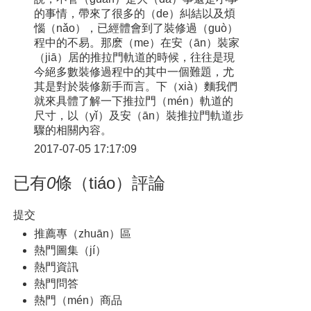
的事情，帶來了很多的（de）糾結以及煩
惱（nǎo），已經體會到了裝修過（guò）
程中的不易。那麽（me）在安（ān）裝家
（jiā）居的推拉門軌道的時候，往往是現
今絕多數裝修過程中的其中一個難題，尤
其是對於裝修新手而言。下（xià）麵我們
就來具體了解一下推拉門（mén）軌道的
尺寸，以（yǐ）及安（ān）裝推拉門軌道步
驟的相關內容。
2017-07-05 17:17:09
已有
0
條（tiáo）評論
提交
推薦專（zhuān）區
熱門圖集（jí）
熱門資訊
熱門問答
熱門（mén）商品