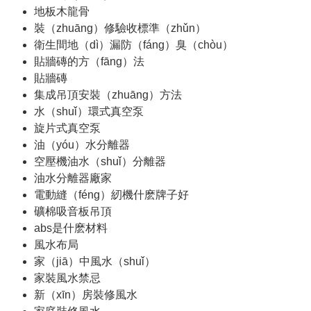
地板木龍骨
裝（zhuāng）修驗收標準（zhǔn）
衛生間地（dì）漏防（fáng）臭（chòu）
貼牆磚的方（fāng）法
貼牆磚
集成吊頂安裝（zhuāng）方法
水（shuǐ）環式真空泵
旋片式真空泵
油（yóu）水分離器
空壓機油水（shuǐ）分離器
油水分離器廠家
電動縫（féng）紉機什麽牌子好
礦棉吸音板吊頂
abs是什麽材料
風水布局
家（jiā）中風水（shuǐ）
家裝風水禁忌
新（xīn）房裝修風水