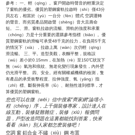
參考： 一、輕（qīng）。窗戶開啟時聲音的輕重決定
了窗軌的優劣。優質的塑鋼窗軌拉啟時（shí）僅43分
貝左右，相當於（yú）一台分（fèn）體式 空調運轉
的聲音。而劣質產品開啟聲（shēng）音大且壽命
短。 二、滑。窗軌拉啟的流暢、滑軌的強度和承重
（chóng）力是十分重要的選購參考指標（biāo）。優
質塑鋼窗軌的滑輪可承受48千克的拉力，在負荷5千克
的情況下（xià），拉啟上萬（wàn）次仍輕（qīng）
滑流暢。 三、平。造型美觀，表麵平整，規格誤
（wù）差小於0.15mm，在加熱（rè）至150℃狀況下
無（wú）氣泡和痕紋、無老化變行現象發生，內外壁
仍光滑平整。 四、安全。經有關權威機構的檢測，隻
有產品的承受衝擊程度、拉伸強度、氧（yǎng）指
（zhǐ）標、斷裂伸長率（lǜ）、耐熱性達到標準，才
算優質的塑鋼窗軌。
您也可以在微（wēi）信中搜索”齊家網“論壇小
程（chéng）序，上千個裝修專家，設計達人在
線互動，裝修疑難雜症，裝修（xiū）報價問
題，戶型改造問題在這裏都能找到答案，快來
看看（kàn）別人家都怎麽裝修吧！
空調 窗 鋁合金 不鏽（xiù）鋼 布置