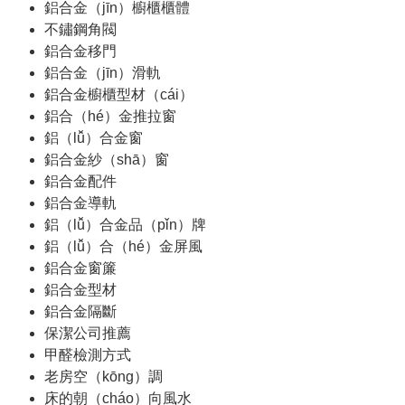
鋁合金（jīn）櫥櫃櫃體
不鏽鋼角閥
鋁合金移門
鋁合金（jīn）滑軌
鋁合金櫥櫃型材（cái）
鋁合（hé）金推拉窗
鋁（lǚ）合金窗
鋁合金紗（shā）窗
鋁合金配件
鋁合金導軌
鋁（lǚ）合金品（pǐn）牌
鋁（lǚ）合（hé）金屏風
鋁合金窗簾
鋁合金型材
鋁合金隔斷
保潔公司推薦
甲醛檢測方式
老房空（kōng）調
床的朝（cháo）向風水