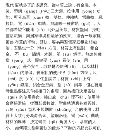
現代 窗軌多了許多講究。從材質上說，有金屬、木
製、塑鋼（gāng）(PVC)三大類。按使用（yòng）功
能，可分為單（dān）軌、雙軌、伸縮軌、彎曲軌、繩
拉軌、電（diàn）動軌。無論哪一種窗軌（guǐ），人
們都希望它能達（dá）到外型美觀、材質堅固、拉動
靈活流暢、與居家環境相融洽的效果。 適合一般家庭
窗藝 布置的單軌、雙軌，容易與整個家庭氛圍相融
洽，安裝也十分（fèn）方便。材質上有鐵製、 鋁合
金、 不（bú）鏽鋼、木製、塑（sù）鋼等。無論何種
樣（yàng）式，關鍵要（yào）看使（shǐ）用
（yòng）是否安全，啟動是否便利（lì），以及材料
（liào）的厚薄。伸縮軌的使用很（hěn）方便，尺
（chǐ）度（dù）可任意調節，材質（zhì）上有
（yǒu）鐵製、鋁合金型鋼、塑（sù）鋼等，但在挑選
時重點要注意伸縮接口的處理，因為接口決定窗軌
（guǐ）的使用壽命。接口處（chù）理不好，使用時
會磨損滑輪，從而影響拉啟。彎曲軌適應各種圓弧、
八角（jiǎo）型和不規則窗（chuāng）台的使用，材
質上大致可分為鋁合金、塑鋼兩種。彎（wān）曲軌
材料的厚薄，決定彎曲（qǔ）角度大小、承重的大
小。 如何識別塑鋼窗軌的優劣？下麵的四點要訣可供