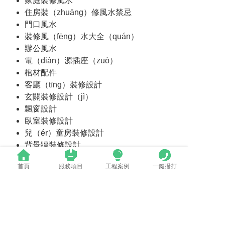
家庭裝修風水
住房裝（zhuāng）修風水禁忌
門口風水
裝修風（fēng）水大全（quán）
辦公風水
電（diàn）源插座（zuò）
棺材配件
客廳（tīng）裝修設計
玄關裝修設計（jì）
飄窗設計
臥室裝修設計
兒（ér）童房裝修設計
背景牆裝修設計
書房裝修設計
首頁
服務項目
工程案例
一鍵撥打
紗窗
平（píng）開窗
電子門鎖（suǒ）
門套線
室內門價格