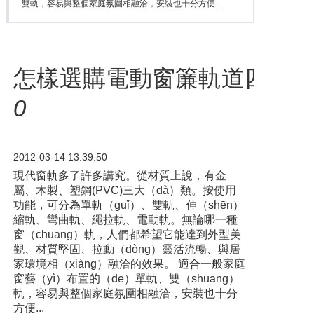
雙軌，容易與整個家庭氛圍相融洽，安裝也十分方便...
怎樣選購電動窗簾軌道四點（d
0
2012-03-14 13:39:50
現代窗軌多了許多講究。從材質上說，有金
屬、木製、塑鋼(PVC)三大（dà）類。按使用
功能，可分為單軌（guǐ）、雙軌、伸（shēn）
縮軌、彎曲軌、繩拉軌、電動軌。無論哪一種
窗（chuāng）軌，人們都希望它能達到外型美
觀、材質堅固、拉動（dòng）靈活流暢、與居
家環境相（xiàng）融洽的效果。 適合一般家庭
窗藝（yì）布置的（de）單軌、雙（shuāng）
軌，容易與整個家庭氛圍相融洽，安裝也十分
方便...