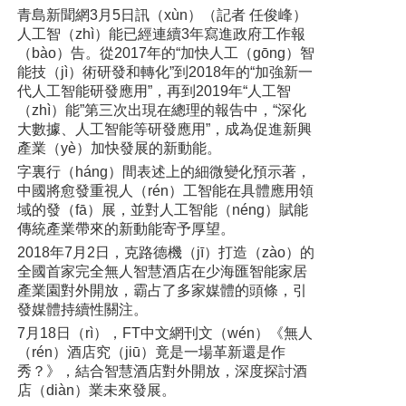
青島新聞網3月5日訊（xùn）（記者 任俊峰）
人工智（zhì）能已經連續3年寫進政府工作報
（bào）告。從2017年的“加快人工（gōng）智
能技（jì）術研發和轉化”到2018年的“加強新一
代人工智能研發應用”，再到2019年“人工智
（zhì）能”第三次出現在總理的報告中，“深化
大數據、人工智能等研發應用”，成為促進新興
產業（yè）加快發展的新動能。
字裏行（háng）間表述上的細微變化預示著，
中國將愈發重視人（rén）工智能在具體應用領
域的發（fā）展，並對人工智能（néng）賦能
傳統產業帶來的新動能寄予厚望。
2018年7月2日，克路德機（jī）打造（zào）的
全國首家完全無人智慧酒店在少海匯智能家居
產業園對外開放，霸占了多家媒體的頭條，引
發媒體持續性關注。
7月18日（rì），FT中文網刊文（wén）《無人
（rén）酒店究（jiū）竟是一場革新還是作
秀？》，結合智慧酒店對外開放，深度探討酒
店（diàn）業未來發展。