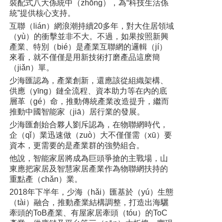
裝配式八大係統中（zhōng），為“科技生活係
統”提供核心支持。
互聯（lián）網浪潮持續20多年，對大住居領域
（yù）的衝擊並非不大。不過，如果按照新興
產業、特別（bié）是產業互聯網的邏輯（jí）
來看，就不僅僅是用新技術打磨產品這麽簡
（jiǎn）單。
少海匯認為，產業創新，還應該從組織架構、
供應（yīng）鏈全流程、資本助力等在內的底
層革（gé）命，推動傳統產業改造提升，繼而
推動中國智能家（jiā）居行業的發展。
少海匯創始合夥人劉斥認為，在物聯網時代，
企（qǐ）業迅速做（zuò）大不僅僅需（xū）要
資本，更需要的是產業群的強勢組合。
他說，智能家居將成為巨頭爭搶的主戰場，山
東應把家居及智慧家居產業作為物聯網扶持的
重點產（chǎn）業。
2018年下半年，少海（hǎi）匯基於（yú）生態
（tài）融合，推動產業結構調整，打造出海驪
牽頭的ToB產業、有屋家居牽頭（tóu）的ToC