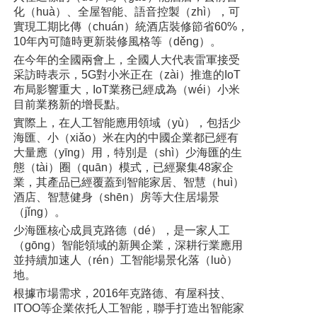
化（huà）、全屋智能、語音控製（zhì），可
實現工期比傳（chuán）統酒店裝修節省60%，
10年內可隨時更新裝修風格等（děng）。
在今年的全國兩會上，全國人大代表雷軍接受
采訪時表示，5G對小米正在（zài）推進的IoT
布局影響重大，IoT業務已經成為（wéi）小米
目前業務新的增長點。
實際上，在人工智能應用領域（yù），包括少
海匯、小（xiǎo）米在內的中國企業都已經有
大量應（yīng）用，特別是（shì）少海匯的生
態（tài）圈（quān）模式，已經聚集48家企
業，其產品已經覆蓋到智能家居、智慧（huì）
酒店、智慧健身（shēn）房等大住居場景
（jǐng）。
少海匯核心成員克路德（dé），是一家人工
（gōng）智能領域的新興企業，深耕行業應用
並持續加速人（rén）工智能場景化落（luò）
地。
根據市場需求，2016年克路德、有屋科技、
ITOO等企業依托人工智能，聯手打造出智能家