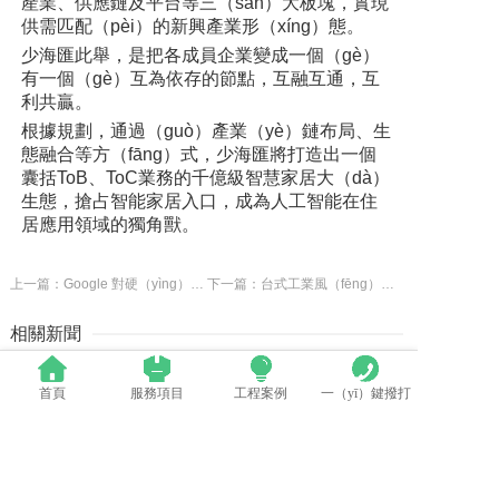
產業、供應鏈及平台等三（sān）大板塊，實現
供需匹配（pèi）的新興產業形（xíng）態。
少海匯此舉，是把各成員企業變成一個（gè）
有一個（gè）互為依存的節點，互融互通，互
利共贏。
根據規劃，通過（guò）產業（yè）鏈布局、生
態融合等方（fāng）式，少海匯將打造出一個
囊括ToB、ToC業務的千億級智慧家居大（dà）
生態，搶占智能家居入口，成為人工智能在住
居應用領域的獨角獸。
上一篇：Google 對硬（yìng）件生意很認真，都去當（dāng） LG 的股東了
下一篇：台式工業風（fēng），打造家的“高（gāo）級感”
相關新聞
首頁
服務項目
工程案例
一（yī）鍵撥打