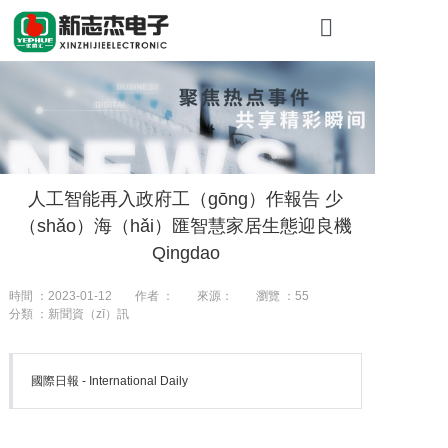
首頁
關於糖心VLO
產品展示
人工智能再入政府工（gōng）作報告 少
工程案例
（shǎo）海（hǎi）匯智慧家居生態迎良機
新聞資訊
Qingdao
聯係我們（me
時間 ：2023-01-12
作者 ：
來源：
瀏覽 ：
55
分類 ：新聞資（zī）訊
國際日報 - International Daily