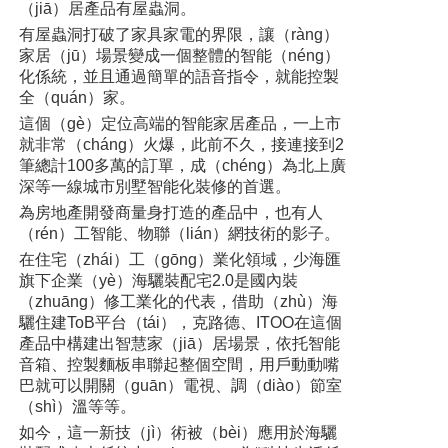
（jiā）居產品有屋蟲洞。
有屋蟲洞打破了家具家電的界限，讓（ràng）
家居（jū）場景變成一個整體的智能（néng）
化係統，並且通過簡單的語音指令，就能控製
全（quán）家。
這個（gè）定位高端的智能家居產品，一上市
就非常（cháng）火爆，此前不久，接連接到2
筆總計100多萬的訂單，成（chéng）為北上廣
深等一線城市別墅智能化裝修的首選。
為房地產開發商量身打造的產品中，也有人
（rén）工智能、物聯（lián）網技術的影子。
在住宅（zhái）工（gōng）業化領域，少海匯
旗下企業（yè）海驪裝配宅2.0是國內裝
（zhuāng）修工業化的代表，借助（zhù）海
驪住建ToB平台（tái），克路德、ITOO在這個
產品中構建出智慧家（jiā）居場景，依托智能
音箱、控製麵板串聯起整個空間，用戶動動嘴
巴就可以開關（guān）電視、調（diào）節室
（shì）溫等等。
如今，這一新技（jì）術被（bèi）應用於海驪