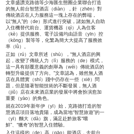
文章盛讚克路德等少海匯生態圈企業聯合打造
的無人前台智慧酒店（diàn），針（zhēn）對
傳統酒店在人力服務這一塊上存在的弊端，
以“無人”的（de）形式進行突破，諸如無人自助
入住機替代前台、運貨機器（qì）人為住客
（kè）提供服務、電子設備均由語音（yīn）控
（kòng）製等等，化繁為簡大大提高了服務效
率（lǜ）。
正如（rú）文章所述（shù），“無人酒店的興
起，改變了傳統人力（lì）服務的（de）模式，
這一具有顛覆意義的創舉為（wéi）傳統酒店的
轉型升級提供了方向。”文章認為，雖然無人酒
店在具體實（shí）踐中仍存在一些（xiē）問
題，但是隨著智能技術的不斷發展，無人酒
（jiǔ）店在未來酒店業的發展中將會扮演愈加
重要（yào）的角色。
就在2019年新年伊（yī）始，克路德打造的智
慧酒店項目落地貴陽，成為當地“智慧旅遊”的一
（yī）麵大（dà）旗，滿足赴黔旅客“嚐
鮮”、“獵奇”的智慧入住體驗。
入住這樣的（de）高（gāo）能酒店，去前台