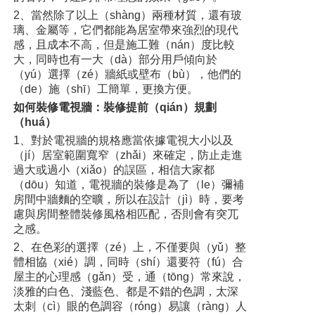
2、當然除了以上（shàng）兩種材質，還有玻
璃、金屬等，它們都能為居室帶來強烈的現代
感，且成本不高，但是施工難（nán）度比較
大，同時也有一大（dà）部分用戶傾向於
（yú）選擇（zé）牆紙或壁布（bù），他們的
（de）施（shī）工簡單，更換方便。
如何裝修電視牆：裝修提前（qián）規劃
（huá）
1、對於電視牆的規格應當依據電視大小以及
（jí）居室範圍寬窄（zhǎi）來確定，防止走進
過大或過小（xiǎo）的誤區，相信大家都
（dōu）知道，電視牆的裝修是為了（le）彌補
房間中牆麵的空曠，所以在設計（jì）時，要考
慮與房間整體裝修風格相匹配，否則會有突兀
之感。
2、在色彩的選擇（zé）上，不僅要與（yǔ）整
體相協（xié）調，同時（shí）還要符（fú）合
屋主的心理感（gǎn）受，通（tōng）常來說，
淡雅的白色、淺藍色、都是不錯的色調，太深
太刺（cì）眼的色調容（róng）易讓（ràng）人