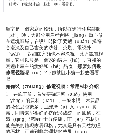
牆呢?下麵就隨小編一起去（qù）看看吧。
廳室是一個家庭的臉麵，所以在進行住房裝飾
（shì）時，大部分用戶都會將（jiāng）重心放
在這塊區域，在設計時除了要選（xuǎn）擇符
合潮流及自己審美的沙發、茶幾、電視外
（wài），對細節方麵也不容忽視，比方說電視
牆，它可以算是一個家的窗戶（hù），直接的
表達出屋主的愛好和（hé）品位，那麽
如何裝
修電視牆
呢（ne）?下麵就隨小編一起去看看
吧。
如何裝（zhuāng）修電視牆：常用材料介紹
1、在施工前，首先要確定所（suǒ）使用
（yòng）的質料（liào），一般來講，木質品
的花色品種繁多，且經濟（jì）又（yòu）實
惠，同時還能很好的搭配形成統一的風格，在
清（qīng）潔時也十分便捷，而（ér）石材則
能完美的體現家居風格，尤其是具有天然紋理
的石材，可達到非常理想的效果（guǒ）。