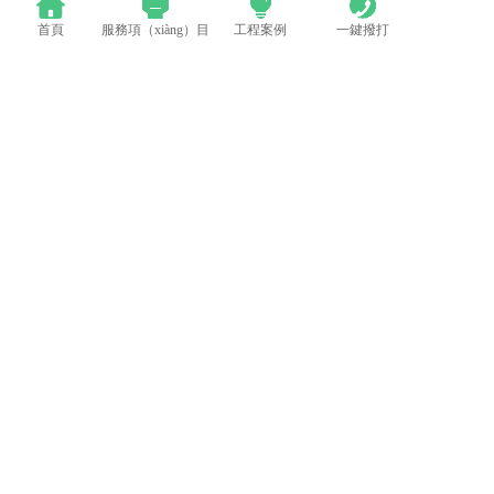
首頁
服務項（xiàng）目
工程案例
一鍵撥打
LED模組維修焊接中注意點（建議收藏）
蘋果探索未來Apple Watch靈活（huó）的顯示設計
電（diàn）話：0512-53588285
地址：太（tài）倉（cāng）市高新區鄭
（zhèng）和中路376號
備案號（hào）：蘇（sū）ICP備
2022015141號
糖心VLOG在线观看-糖心VLOG破解版-糖心国产传媒vlog-糖心vlog官
网观看