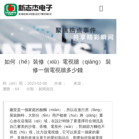
首頁
關於糖心VLO
產品展示
如何（hé）裝修（xiū）電視牆（qiáng） 裝
工程案例
修一個電視牆多少錢
新聞資訊
時（shí）間 ：2023-02-06
作者 ：
來源：
瀏覽 ：
64
分類 ：新聞資訊
聯係我（wǒ）
廳室是一個家庭的臉麵（miàn），所以在進行房（fáng）
屋裝飾時，大部分（fèn）用戶都會（huì）將（jiāng）重
心放在這塊區（qū）域，在設計時除了要選擇符合潮流及
自己審美的沙發、茶幾、電視外（wài），對細節方麵也不
容忽（hū）視，比方說電視牆，它可以算是一個家的窗
戶，直接的表達出屋主的愛好和品位，那麽如何裝修電視