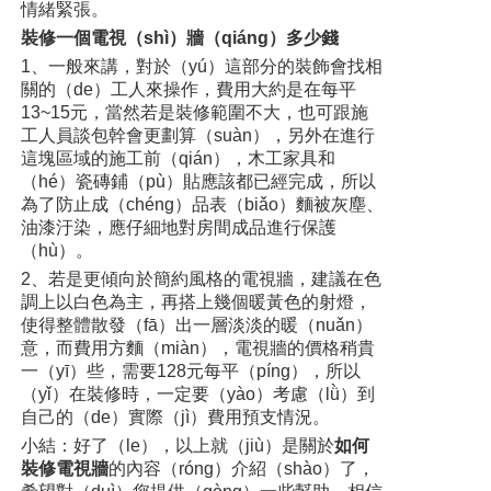
情緒緊張。
裝修一個電視（shì）牆（qiáng）多少錢
1、一般來講，對於（yú）這部分的裝飾會找相
關的（de）工人來操作，費用大約是在每平
13~15元，當然若是裝修範圍不大，也可跟施
工人員談包幹會更劃算（suàn），另外在進行
這塊區域的施工前（qián），木工家具和
（hé）瓷磚鋪（pù）貼應該都已經完成，所以
為了防止成（chéng）品表（biǎo）麵被灰塵、
油漆汙染，應仔細地對房間成品進行保護
（hù）。
2、若是更傾向於簡約風格的電視牆，建議在色
調上以白色為主，再搭上幾個暖黃色的射燈，
使得整體散發（fā）出一層淡淡的暖（nuǎn）
意，而費用方麵（miàn），電視牆的價格稍貴
一（yī）些，需要128元每平（píng），所以
（yǐ）在裝修時，一定要（yào）考慮（lǜ）到
自己的（de）實際（jì）費用預支情況。
小結：好了（le），以上就（jiù）是關於
如何
裝修電視牆
的內容（róng）介紹（shào）了，