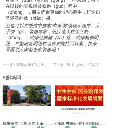
希望對（duì）您提供（gòng）一些幫助，相信
在以後的電視牆裝修過（guò）程中
（zhōng），朋友們會更加的得心應手，打造自
己滿意的效（xiào）果。
您也可以在微信中搜索”齊家網“論壇小程序，上
千個（gè）裝修專家，設計達人在線互動
（dòng），裝修疑難雜（zá）症，裝修報價問
題，戶型改造問題在這裏都能找到答案，快來
看看別人家都怎麽裝修吧！
上一篇：商用無損LCD拚接，傑和科技G1568十五屏拚接（jiē）主機
下一篇：專注（zhù）LED芯片領（lǐng）域（yù），華引芯完（wán）成1500萬（wàn）Pre-A輪融資
相關新聞
群英薈萃 共聚上海丨全國LED精品巡（xún）展攜手共（gòng）謀行業發展大計
中國LED顯示應用行業標準（zhǔn）情況一覽