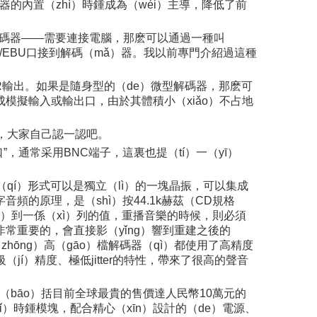
，解碼器的內置（zhì）時鍾成為（wéi）主導，降低了前
的解碼器——需要連接電腦，那麽可以通過一種叫
AES/EBU口接到解碼（mǎ）器。我以前專門介紹過這種
XLR輸出。如果是隨身型的（de）微型解碼器，那麽可
做成模擬輸入或輸出口，由於其體積小（xiǎo）不占地
了，大家自己認一認吧。
”，通常采用BNC端子，這裏也提（tí）一（yī）
其（qí）形式可以是獨立（lì）的一塊晶振，可以集成
音頻的原理，是（shì）按44.1k赫茲（CD規格
（dé）到一係（xì）列的值，重播音樂的時候，則必須
非常重要的，會直接影（yǐng）響到重建之後的
hōng）高（gāo）檔解碼器（qì）都使用了高精度
（jí）精度、極低jitter的特性，帶來了很高的聲音
，包（bāo）括目前全球最貴的售價達人民幣10萬元的
zǐ）時鍾模塊，配合精心（xīn）設計的（de）電源、