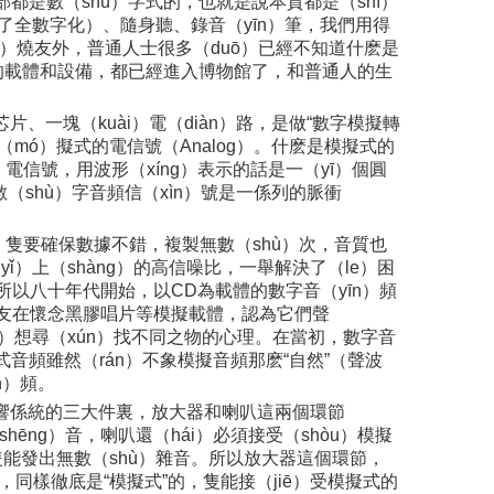
部都是數（shù）字式的，也就是說本質都是（shì）
現了全數字化）、隨身聽、錄音（yīn）筆，我們用得
fā）燒友外，普通人士很多（duō）已經不知道什麽是
頻的載體和設備，都已經進入博物館了，和普通人的生
、一塊（kuài）電（diàn）路，是做“數字模擬轉
模（mó）擬式的電信號（Analog）。什麽是模擬式的
信號，用波形（xíng）表示的話是一（yī）個圓
（shù）字音頻信（xìn）號是一係列的脈衝
隻要確保數據不錯，複製無數（shù）次，音質也
ǐ）上（shàng）的高信噪比，一舉解決了（le）困
所以八十年代開始，以CD為載體的數字音（yīn）頻
燒友在懷念黑膠唱片等模擬載體，認為它們聲
pín）想尋（xún）找不同之物的心理。在當初，數字音
音頻雖然（rán）不象模擬音頻那麽“自然”（聲波
n）頻。
音響係統的三大件裏，放大器和喇叭這兩個環節
hēng）音，喇叭還（hái）必須接受（shòu）模擬
隻能發出無數（shù）雜音。所以放大器這個環節，
同樣徹底是“模擬式”的，隻能接（jiē）受模擬式的