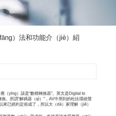
āng）法和功能介（jiè）紹
ng）該是“數模轉換器”。英文是Digital to
號的轉換。所謂“解碼器（qì）”，AV中用到的杜比環繞聲
以來已經約定俗成了，所以大（dà）家理解（jiě）