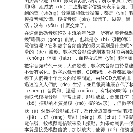
由於當今是（shì）數碼音頻的時代，所以事實上我們生
用0和1組成的（de）二進製數字信號來表示音頻。手
到的聲（shēng）音重播和錄音設備，都是（shì
模擬音頻設備、模擬音頻（pín）媒體了。磁帶、黑
活，沒有（yǒu）什麽交集了。
在這個數碼音頻絕對主流的年代裏，所有的聲音錄製和播
換”這個功（gōng）能的。也就是必（bì）須把0和1
電信號呢？它和數字音頻信號的最大區別是什麽呢？一
滑的（de）波形。數字式音頻信號則隻有0和1兩種狀
（chōng）信號（hào），而模擬式音（yīn）
數字音頻時代一來，人們發現，數字式音頻由於是建
不會有劣化。數字式錄音機、CD唱機，本身都底噪極其
擾了人們幾十年之久的噪聲問題。由於CD光頭的非（f
迅速進入人們的（de）生活，並且很高速緩存代了模
（shēng）音柔和、溫暖（nuǎn）、有“模擬味”
頻取代模擬音頻，非常正常、順理成章，毫無任何（hé
（bō）振動的本質是模（mó）擬的波形），但數字
既（jì）然數字音頻如此好，為什麽還需要一個“數
（jiē），仍（réng）隻能（néng）處（chù）
電信號、按模擬電信號來發出振動。如果給喇叭一係列
本質是接受模擬信號，加以放大，使得（dé）信號強