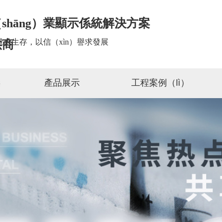
shāng）業顯示係統解決方案
量求生存，以信（xìn）譽求發展
供商
傑
產品展示
工程案例（lì）