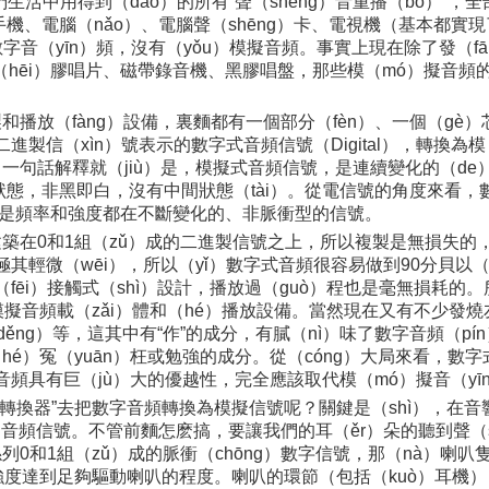
活中用得到（dào）的所有“聲（shēng）音重播（bō）”，全
機、電腦（nǎo）、電腦聲（shēng）卡、電視機（基本都實
）數字音（yīn）頻，沒有（yǒu）模擬音頻。事實上現在除了發（
（hēi）膠唱片、磁帶錄音機、黑膠唱盤，那些模（mó）擬音
放（fàng）設備，裏麵都有一個部分（fèn）、一個（gè）芯片
二進製信（xìn）號表示的數字式音頻信號（Digital），轉換為
句話解釋就（jiù）是，模擬式音頻信號，是連續變化的（de）電
態，非黑即白，沒有中間狀態（tài）。從電信號的角度來看，數
頻信號是頻率和強度都在不斷變化的、非脈衝型的信號。
築在0和1組（zǔ）成的二進製信號之上，所以複製是無損失的，
輕微（wēi），所以（yǐ）數字式音頻很容易做到90分貝以（y
ēi）接觸式（shì）設計，播放過（guò）程也是毫無損耗的。
擬音頻載（zǎi）體和（hé）播放設備。當然現在又有不少發
等（děng）等，這其中有“作”的成分，有膩（nì）味了數字音頻（
）冤（yuān）枉或勉強的成分。從（cóng）大局來看，數字式
音頻具有巨（jù）大的優越性，完全應該取代模（mó）擬音（yī
模轉換器”去把數字音頻轉換為模擬信號呢？關鍵是（shì），在
理模擬音頻信號。不管前麵怎麽搞，要讓我們的耳（ěr）朵的聽到聲（s
0和1組（zǔ）成的脈衝（chōng）數字信號，那（nà）喇叭
度達到足夠驅動喇叭的程度。喇叭的環節（包括（kuò）耳機），