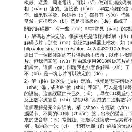
機殼、避震、周邊電路，可以（yǐ）做到音頻設備裏最低
相（xiàng）連的。連接後（hòu），獨立時鍾的信（
作。如果數字源、解碼器（qì）都具有（yǒu）時鍾
當然，這樣都必（bì）然是很高級的（de）係統了，一
關於“解碼器”，有一些（xiē）非常常見（jiàn）
1）解碼芯片決定論。很多初燒是這樣判斷解（jiě）
解碼芯片，那麽（me）就認為解碼器上檔次；如（r
http://blog.sina.com.cn/s/blog_4e
還出了一個簡裝版的芯片供應給手機商，以使手機能達
片。但我們毫無（wú）理由說使用9018解碼芯片的產
相當大。這個（gè）問題我也無意多解釋（shì）了
不（bú）是一塊芯片可以決定的（de）。
2）解（jiě）碼器決（jué）定論。也就是“隻要解碼
（shè）備，或者叫“數（shù）字源”。可以是電
的設備。這個誤區由來已久（jiǔ），早在CD機盛行
反正數字源隻是（shì）提供0和1組成的二進製數字
這個理解是完全錯誤的。稍（shāo）有經驗（yàn
腦聲卡、不同的CD轉（zhuǎn）盤，出來的聲音
來的聲音非（fēi）常難聽。把數字源換成一個素質不
別”。我再說一次（cì），稍有玩機（jī）經驗的發