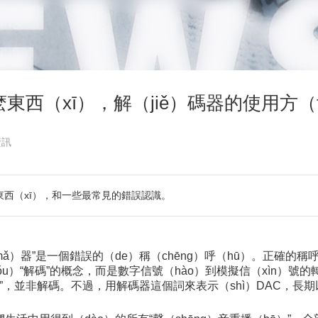
麽東西（xī），解（jiě）碼器的使用方（f
資訊
東西（xī），和一些最常見的錯誤認識。
）器”是一個錯誤的（de）稱（chēng）呼（hū）。正確的稱呼應（yī
沒有（yǒu）“解碼”的概念，而是數字信號（hào）到模擬信（xìn）
換”，並非解碼。不過，用解碼器這個詞來表示（shì）DAC，長期