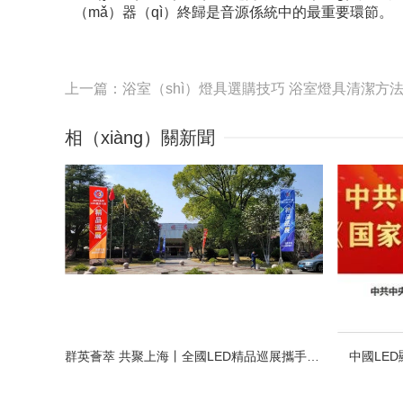
（mǎ）器（qì）終歸是音源係統中的最重要環節。
上一篇：浴室（shì）燈具選購技巧 浴室燈具清潔方
相（xiàng）關新聞
群英薈萃 共聚上海丨全國LED精品巡展攜手共謀行業發展大計
中國LE