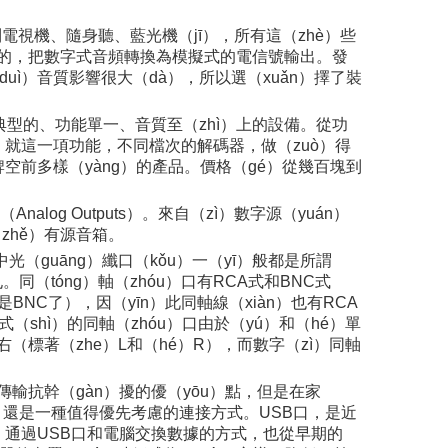
電視機、隨身聽、藍光機（jī），所有這（zhè）些
活兒的，把數字式音頻轉換為模擬式的電信號輸出。發
uì）音質影響很大（dà），所以選（xuǎn）擇了裝
於典型的、功能單一、音質至（zhì）上的設備。從功
）就這一項功能，不同檔次的解碼器，做（zuò）得
牌空前多樣（yàng）的產品。價格（gé）從幾百塊到
log Outputs）。來自（zì）數字源（yuán）
hě）有源音箱。
中光（guāng）纖口（kǒu）一（yī）般都是所謂
同（tóng）軸（zhóu）口有RCA式和BNC式
BNC了），因（yīn）此同軸線（xiàn）也有RCA
（shì）的同軸（zhóu）口由於（yú）和（hé）單
（標著（zhe）L和（hé）R），而數字（zì）同軸
傳輸抗幹（gàn）擾的優（yōu）點，但是在家
zhè）還是一種值得優先考慮的連接方式。USB口，是近
音。通過USB口和電腦交換數據的方式，也從早期的