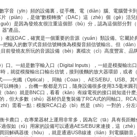
數字音（yīn）頻的設備裏，從手機、電（diàn）腦、電腦聲卡到
（piàn），是做“數模轉換”（DAC）這（zhè）個（gè）
（guò）是因為發燒友很注重這個部（bù）分，認為這個部分對（d
）器”產品。
uò）者說DAC，確實是一個重要的音源（yuán）類設備。它屬
能——把輸入的數字式音頻信號轉換為模擬音頻信號輸出。但（dàn
是目前發燒友所玩的音源設備（bèi）裏檔次（cì）高度豐富、品
組是數字輸入口（Digital Inputs），一組是模擬輸出口（Ana
時，就從模擬輸出口輸出信號，接到後麵的放大器環節，或者（z
—光纖（Optical）、同軸（Coax）、AES/EBU、USB。其
（彼此可以轉換），台機一般都是方口，隨身設備很多使用3.5毫米圓孔。
般（bān）就是BNC口，看看（kàn）有線電視的接口就知道什麽是
的，但大多數（shù）器材仍是隻裝備了RCA式的同軸口。RCA式
ī）需看一點：模擬RCA口必（bì）然是（shì）一對的，分左右
針的平衡卡農口，在專業器材上運用非常多，因為它（tā）具有長距離
n）。不過假如（rú）用家的設備可以通過AES/EBU來連接，這（
買回解碼器後（hòu），就是通過USB線連（lián）到電腦聽