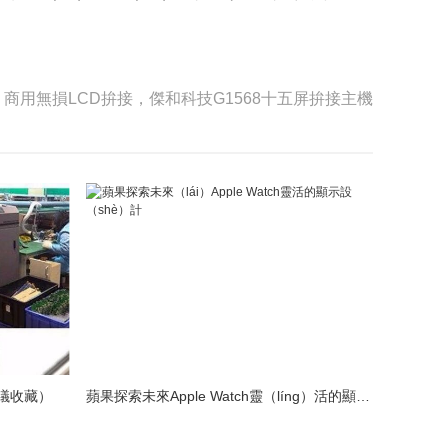
商用無損LCD拚接，傑和科技G1568十五屏拚接主機
議收藏）
蘋果探索未來Apple Watch靈（líng）活的顯示設計