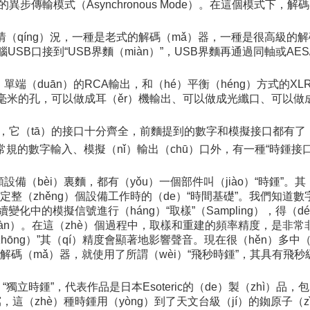
行的異步傳輸模式（Asynchronous Mode）。在這個模式下
種情（qíng）況，一種是老式的解碼（mǎ）器，一種是很高級
接。電腦USB口接到“USB界麵（miàn）”，USB界麵再通過同軸或
：單端（duān）的RCA輸出，和（hé）平衡（héng）方式的
3.5毫米的孔，可以做成耳（ěr）機輸出、可以做成光纖口、可以
器的背部，它（tā）的接口十分齊全，前麵提到的數字和模擬接口都有
常規的數字輸入、模擬（nǐ）輸出（chū）口外，有一種“時鍾接口
設備（bèi）裏麵，都有（yǒu）一個部件叫（jiào）“時鍾”。
整（zhěng）個設備工作時的（de）“時間基礎”。我們知道數字
續變化中的模擬信號進行（háng）“取樣”（Sampling），得
àn）。在這（zhè）個過程中，取樣和重建的頻率精度，是非常
ōng）”其（qí）精度會顯著地影響聲音。現在很（hěn）多中（z
ga解碼（mǎ）器，就使用了所謂（wèi）“飛秒時鍾”，其具有飛秒級
獨立時鍾”，代表作品是日本Esoteric的（de）製（zhì）品
寫，這（zhè）種時鍾用（yòng）到了天文台級（jí）的銣原子（