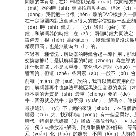
問題的本質是，在CD轉盤以光纖（xiān）或同軸
（mǎ）器的時（shí）鍾哪怕精度再高、檔次（cì）
（dāng）我們把一台很（hěn）爛的DVD機接入一
在一定範圍內對這個jitter很大的數字信號做一
（de）時（shí）鍾走，一（yī）邊跟（gēn）著、
鍾，和解碼器的時鍾，在（zài）兩個時鍾共同決定
設備差，很（hěn）高的jitter），後麵環節是沒
精度再高，也是無能為力（lì）的。
不過有一種情況，解碼器的時鍾會起主導作用，那就是
交換數據時，是以解碼器的時鍾（zhōng）為主導
用什麽電腦，不是太重要。當然也不是說（shuō）一
響音質，但這（zhè）些因素（sù）一般不（bú）會
前麵（miàn）所（suǒ）說的，我再以簡單實用的
的，解碼器再牛也無法單槍匹馬決定音源的素質（zh
器本身的素質是（shì）最重（chóng）要的（
牛，音源就必然牛；數字源（yuán）、解碼器、連
最後總結一（yī）下，總的來說（shuō），在這個
響最（zuì）大。找到和擁（yōng）有一個品質好
時代，特別是流媒體（tǐ）播放（播放音軌），可以采
器、獨立式播放器+解碼、隨身聽播放器+解碼，等等。
元（yuán）化（huà）的趨勢，不同（tóng）人