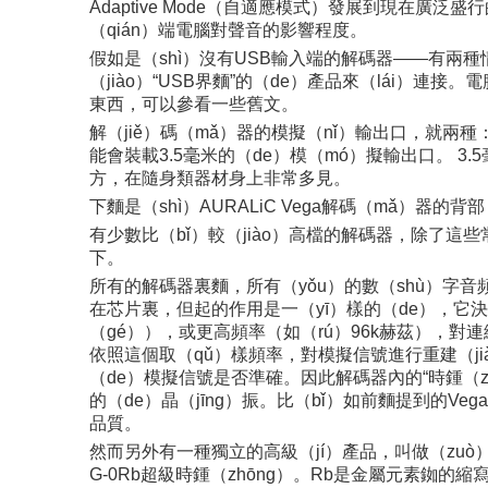
Adaptive Mode（自適應模式）發展到現在廣泛盛
（qián）端電腦對聲音的影響程度。
假如是（shì）沒有USB輸入端的解碼器——有兩
（jiào）“USB界麵”的（de）產品來（lái）連
東西，可以參看一些舊文。
解（jiě）碼（mǎ）器的模擬（nǐ）輸出口，就兩種
能會裝載3.5毫米的（de）模（mó）擬輸出口。 
方，在隨身類器材身上非常多見。
下麵是（shì）AURALiC Vega解碼（mǎ）
有少數比（bǐ）較（jiào）高檔的解碼器，除了這些
下。
所有的解碼器裏麵，所有（yǒu）的數（shù）字音頻
在芯片裏，但起的作用是一（yī）樣的（de），它決定
（gé）），或更高頻率（如（rú）96k赫茲），對連
依照這個取（qǔ）樣頻率，對模擬信號進行重建（ji
（de）模擬信號是否準確。因此解碼器內的“時鍾（zh
的（de）晶（jīng）振。比（bǐ）如前麵提到的Ve
品質。
然而另外有一種獨立的高級（jí）產品，叫做（zuò）“
G-0Rb超級時鍾（zhōng）。Rb是金屬元素銣的縮