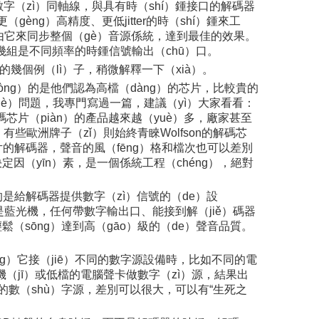
數字（zì）同軸線，與具有時（shí）鍾接口的解碼器
èng）高精度、更低jitter的時（shí）鍾來工
，由它來同步整個（gè）音源係統，達到最佳的效果。
，幾組是不同頻率的時鍾信號輸出（chū）口。
的幾個例（lì）子，稍微解釋一下（xià）。
òng）的是他們認為高檔（dàng）的芯片，比較貴的
è）問題，我專門寫過一篇，建議（yì）大家看看：
S 9018解碼芯片（piàn）的產品越來越（yuè）多，廠家甚至
歐洲牌子（zǐ）則始終青睞Wolfson的解碼芯
8芯片的解碼器，聲音的風（fēng）格和檔次也可以差別
因（yīn）素，是一個係統工程（chéng），絕對
指的是給解碼器提供數字（zì）信號的（de）設
以是藍光機，任何帶數字輸出口、能接到解（jiě）碼器
（sōng）達到高（gāo）級的（de）聲音品質。
ng）它接（jiē）不同的數字源設備時，比如不同的電
（jī）或低檔的電腦聲卡做數字（zì）源，結果出
質的數（shù）字源，差別可以很大，可以有“生死之