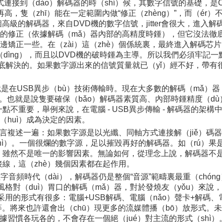
方式連接到（dào）解碼器的時（shí）候，其數字信號的基礎，
再高，隻（zhī）能在一定範圍內做“修正（zhèng）”，而（ér
個高級的解碼器，來自DVD機的數字信號，jitter會很大，進入
點正麵的修正（依據解碼（mǎ）器內部的高精度時鍾），但它沒法
一邊矯正一些。在（zài）這（zhè）個係統裏，最終進入解碼芯片（pi
（dìng），而且以DVD機的破時鍾為主導。所以我們必須牢記
法徹底解決的。如果數字源出來的信號質量就已（yǐ）經不好，帶有很
在USB異步（bù）技術傳輸時。現在大多數的解碼（mǎ）器，
的。也就是說隻要確保（bǎo）解碼器素質高、內部時鍾精度（d
點不重要，舉例來說，在電腦 - USB異步傳輸 - 解碼器的架
（huì）成為決定的因素。
語言複述一遍：如果數字源是以光纖、同軸方式連接解（jiě）碼
ì）。一個很爛的數字源，足以摧毀再好的解碼器。如（rú）果
de），雖然不是唯一的影響因素。無論如何，從理念上說，解碼器不
接線，這（zhè）幾個因素都在起作用。
數字音頻時代（dài），解碼器仍是整個“音源”範疇裏最重（chó
、風格對（duì）胃口的解碼（mǎ）器，對於發燒友（yǒu）來說
用的形式有很多：電腦+USB解碼、電腦（nǎo）聲卡+解碼、電
將來也許還會出（chū）現更多的流媒體播（bō）放形式。未來的
群依據習慣各玩各的，不會存在一個絕（jué）對主流的形式（shì