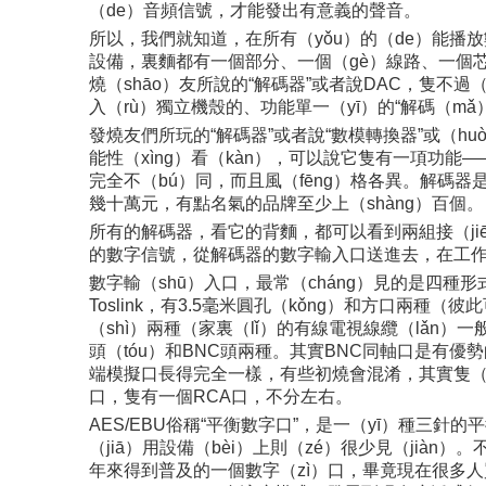
（de）音頻信號，才能發出有意義的聲音。
所以，我們就知道，在所有（yǒu）的（de）能播放
設備，裏麵都有一個部分、一個（gè）線路、一個芯片
燒（shāo）友所說的“解碼器”或者說DAC，隻不過
入（rù）獨立機殼的、功能單一（yī）的“解碼（mǎ
發燒友們所玩的“解碼器”或者說“數模轉換器”或（h
能性（xìng）看（kàn），可以說它隻有一項功
完全不（bú）同，而且風（fēng）格各異。解碼器
幾十萬元，有點名氣的品牌至少上（shàng）百個。
所有的解碼器，看它的背麵，都可以看到兩組接（jiē）口。一
的數字信號，從解碼器的數字輸入口送進去，在工作
數字輸（shū）入口，最常（cháng）見的是四種形式—
Toslink，有3.5毫米圓孔（kǒng）和方口兩種
（shì）兩種（家裏（lǐ）的有線電視線纜（lǎn）一
頭（tóu）和BNC頭兩種。其實BNC同軸口是有優勢
端模擬口長得完全一樣，有些初燒會混淆，其實隻（zh
口，隻有一個RCA口，不分左右。
AES/EBU俗稱“平衡數字口”，是一（yī）種三
（jiā）用設備（bèi）上則（zé）很少見（jià
年來得到普及的一個數字（zì）口，畢竟現在很多人