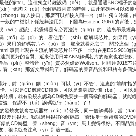
的jitter。這種獨立時鍾設備（bèi），就是通過BNC端子的
xìn）號就取（qǔ）代解碼器內置的時鍾，由此解碼器可以依據更（g
（zhōng）輸入接口，那麽可以都接入同一台（tái）獨立時鍾
般的中檔以下係統無法用到。下圖為Esoteric G0Rb的背後
的錯誤（wù）認識，我覺得是有必要澄清（qīng）的，這裏舉最經典
碼（mǎ）器（qì）的：看使用什（shí）麽解碼芯片。如果用（y
ú）果用的解碼芯片不（bú）貴，那麽就看死它了。關於這個（g
2a04300102e6ws.html 事實上現在主流的解碼芯片並不多，比如在用ES
到更好的音質。近來使用日本AKM解碼芯片的廠家也在增多。有些
品（pǐn）整體音（yīn）質必然優於Wolfson。同樣用901
，看（kàn）那篇文章就夠了。解碼器的聲音品質和風格有多個決定
器好，前（qián）麵（miàn）可以（yǐ）不管”。這裏的“前麵”
腦聲卡、可以是CD機或CD轉盤，可以是隨身聽設備（bèi），可
的時期，就有發燒友認為CD機隻要接一個高檔的解碼器，就能輕鬆
信號，保證不（bú）誤碼就行（háng）了！
）的發燒友就會在玩器材（cái）時發覺，同一個解碼器，當（dā
，可以差別很大。我試過用很好的解碼器，前麵接一個超爛的DVD機
錯的CD轉盤，聲（shēng）音（yīn）馬上變得很好。不同品
燒友，很快就會注意（yì）到這一點。