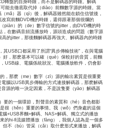
是CD轉盤的自身時鍾，而不是解碼器的時鍾。解碼
）不可能去徹底取代掉（diào）前麵數字源的時鍾。當
解碼（mǎ）器（qì）後，解碼器雖然能在鎖住信號後，
徹底改寫前麵DVD機的時鍾，還得跟著那個很爛的
àn）的（de）數字信號的jitter，由DVD機的時
一點，在數碼音頻流播放時，源頭造成的問題（數字源
高的jitter，那後麵解碼器再強大、解碼器內的時鍾
其USB口都采用了所謂“異步傳輸技術”，在與電腦
ù）好，那麽基本可以確（què）保較好的音質，前麵
構中，USB線、電腦係統狀況、電腦播放軟件，仍會影
器的，那麽（me）數字（zì）源的輸出素質是很重要
是電腦以USB異步傳輸的方式連接解碼器，那麽解碼
是音源的唯一決定因素，不是說隻要（yào）解碼器
ng）要的一個環節，對聲音的素質和（hé）音色都影
，是很（hěn）重要的事情。我（wǒ）們身處的這個
腦+USB界麵+解碼、NAS+解碼、獨立式的播放
hi-fi流媒體播放（fàng），我個人認為是一個多
）。但不（bú）管采（cǎi）取什麽形式來播放，解碼