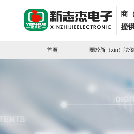
商（
以質
提
首頁
關於新（xīn）誌