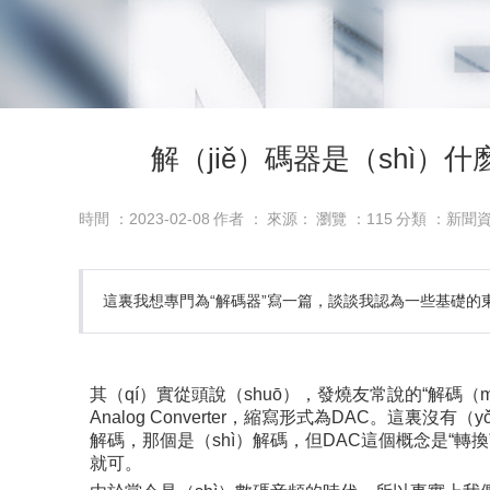
解（jiě）碼器是（shì）什
時間 ：2023-02-08
作者 ：
來源：
瀏覽 ：
115
分類 ：新聞
這裏我想專門為“解碼器”寫一篇，談談我認為一些基礎的
其（qí）實從頭說（shuō），發燒友常說的“解碼（mǎ
Analog Converter，縮寫形式為DAC。這裏
解碼，那個是（shì）解碼，但DAC這個概念是“轉
就可。