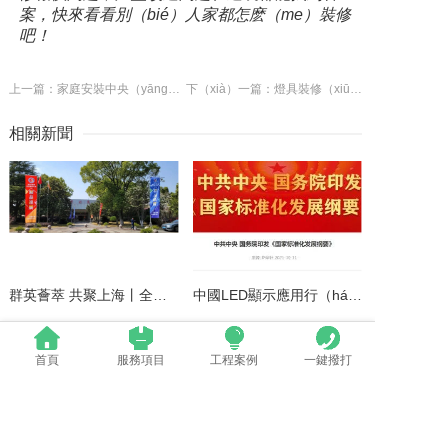
案，快來看看別（bié）人家都怎麽（me）裝修
吧！
上一篇：家庭安裝中央（yāng）新風係統（tǒng）原因有哪些？
下（xià）一篇：燈具裝修（xiū）後要保養五大法則要注意
相關新聞
群英薈萃 共聚上海丨全國LED精品巡展攜手共（gòng）謀行業發展大計（jì）
中國LED顯示應用行（háng）業標準情況一覽
首頁
服務項目
工程案例
一鍵撥打