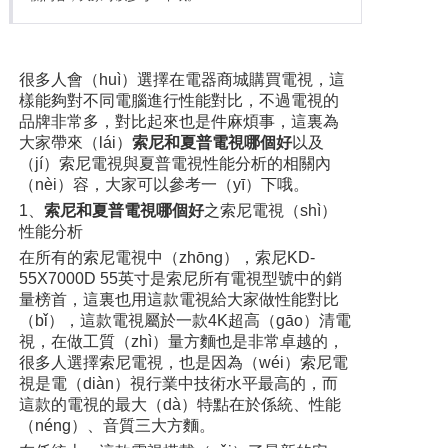
很多人會（huì）選擇在電器商城購買電視，這
樣能夠對不同電腦進行性能對比，不過電視的
品牌非常多，對比起來也是件麻煩事，這裏為
大家帶來（lái）
索尼和夏普電視哪個好
以及
（jí）索尼電視與夏普電視性能分析的相關內
（nèi）容，大家可以參考一（yī）下哦。
1、
索尼和夏普電視哪個好
之索尼電視（shì）
性能分析
在所有的索尼電視中（zhōng），索尼KD-
55X7000D 55英寸是索尼所有電視型號中的銷
量榜首，這裏也用這款電視給大家做性能對比
（bǐ），這款電視屬於一款4K超高（gāo）清電
視，在做工質（zhì）量方麵也是非常卓越的，
很多人選擇索尼電視，也是因為（wéi）索尼電
視是電（diàn）視行業中技術水平最高的，而
這款的電視的最大（dà）特點在於係統、性能
（néng）、音質三大方麵。