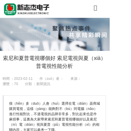
首頁
關於新（xīn
產品展示
索尼和夏普電視哪個好 索尼電視與夏（xià）
工程案例
普電視性能分析
新（xīn）聞資
時間 ：2023-02-11
作（zuò）者 ：
來源：
瀏覽 ：
70
分類 ：新聞資訊
聯係我們
很（hěn）多（duō）人會（huì）選擇在電（diàn）器商城
購買電視，這樣（yàng）能夠對不（bú）同電腦（nǎo）
進行性能對比，不過電視的品牌非常多，對比起來也是件
麻煩事，這裏為大家帶來索尼和夏普電視哪個好以及索尼
（ní）電（diàn）視與夏普（pǔ）電視性能分析（xī）的相
關內容，大家可以參考一下哦。