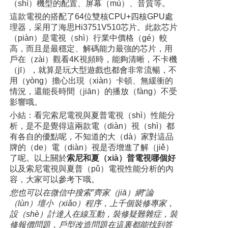
（shì）機型的配置、屏幕（mù）、音質等。
這款電視的搭配了64位雙核CPU+四核GPU處
理器，采用了海思Hi3751V510芯片。此款芯片
（piàn）是電視（shì）行業中價格（gé）較
高，而且是最穩定、解碼能力最強的芯片，用
戶在（zài）觀看4K視頻時，能夠清晰，不卡機
（jī），就算是玩大型遊戲也都會非常流暢，不
用（yòng）擔心出現（xiàn）卡頓、無緩衝的
情況，還能長時間（jiān）的播放（fàng）不受
影響哦。
小結：看完索尼電視與夏普電視（shì）性能分
析，是不是覺得這兩款電（diàn）視（shì）都
有各自的優點呢，不知道的大（dà）家對這品
牌的（de）電（diàn）視是否增進了解（jiě）
了呢。以上關於
索尼和夏（xià）普電視哪個好
以及索尼電視與夏普（pǔ）電視性能分析的內
容，大家可以參考下哦。
您也可以在微信中搜索”齊家（jiā）網“論
（lùn）壇小（xiǎo）程序，上千個裝修專家，
設（shè）計達人在線互動，裝修疑難雜症，裝
修報價問題，戶型改造問題在這裏都能找到答