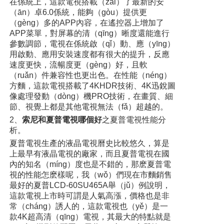
在係統上，這款電視搭載（zǎi）了最新的安
（ān）卓6.0係統，能夠（gòu）提供更
（gèng）多的APP內容，在遙控器上增加了
APP菜單，對屏幕的清（qīng）晰度還能進行
參數調節，電視在係統啟（qǐ）動、應（yīng）
用啟動、應用安裝速度都有很大的提升，反應
速度更快，流暢度更（gèng）好，且軟
（ruǎn）件兼容性也更出色。在性能（néng）
方麵，這款電視搭載了4KHDR技術、4K迅銳圖
像處理發動（dòng）機PRO技術，在畫質、細
節、視覺上都是其他電視無法（fǎ）超越的。
2、
索尼和夏普電視哪個好
之夏普電視性能分
析。
夏普電視生產的液晶電視曆史比較悠久，算是
上最早有液晶電視的廠家，而且夏普電視在國
內的知名（míng）度也是不錯的，那麽夏普電
視的性能怎麽樣呢，我（wǒ）們現在市麵銷售
最好的夏普LCD-60SU465A舉（jǔ）例說明，
這款電視上市時可謂是人氣高漲，價格也是非
常（cháng）誘人的，這款電視也（yě）是一
款4K超高清（qīng）電視，其最大的特點就是