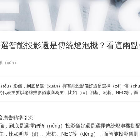
修選智能投影還是傳統燈泡機？看這兩點
訊（xùn）
tóu）影儀，到底是選（xuǎn）擇智能投影儀好還是選擇（zé）傳（chu
機的代表主要以老牌投影儀廠商為主，比如（rú）明基、宏碁、NEC等，而
抖音廣告精準引流
儀，到底是選擇智能（néng）投影儀好還是選擇傳統燈泡機搭
，比如明基（jī）、宏棋、NEC等（děng），而智能投影儀則