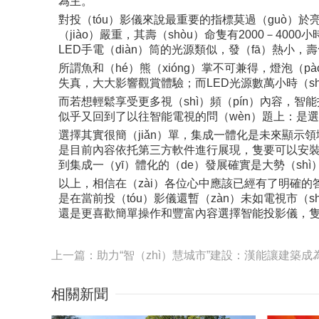
為主。
對投（tóu）影儀來說最重要的指標莫過（guò）
（jiào）嚴重，其壽（shòu）命隻有2000－40
LED手電（diàn）筒的光源類似，發（fā）熱小
所謂魚和（hé）熊（xióng）掌不可兼得，燈泡（
失真，大大影響觀賞體驗；而LED光源數萬小時（sh
而若想輕鬆享受更多視（shì）頻（pín）內容，智
似乎又回到了以往智能電視的問（wèn）題上：是選
選擇其實很簡（jiǎn）單，集成一體化是未來顯示
是目前內容依托第三方軟件進行展現，隻要可以安裝（
到集成一（yī）體化的（de）發展確實是大勢（shì
以上，相信在（zài）各位心中應該已經有了明確的
是在當前投（tóu）影儀還暫（zàn）未如電視市（s
還是更喜歡簡單操作和豐富內容選擇智能投影儀，
相關新聞