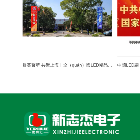
群英薈萃 共聚上海丨全（quán）國LED精品巡展攜手共謀行業（yè）發（fā）展大計