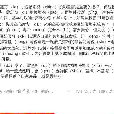
於亮度了（le），這是影響（xiǎng）投影畫麵最重要的指標。
00小時，需定期（qī）更換燈泡（pào）。而智能投影（yǐng）儀多
，壽命長，基本可以達到2萬小時（shí）以上，如當貝投影F1這
pào）機其高亮度帶（dài）來的高發熱損耗讓投影儀燈泡成為
í）的（de）壽命（mìng）完全不（bú）需要擔心，僅亮度（d
能投影儀可（kě）以通過自帶的智能係統實現，燈（dēng）泡機（
擇智能（néng）電視還是一塊優質麵板的非智能電視（shì）+
領域的大趨勢。誠然外（wài）接電視盒子可以更加低成本的升級換
zhuāng）軟件，內容實際上就不成問題。同時近段時間也出現了
）所趨。
答（dá）案了。當然對（duì）於不同需求的消費者（zhě）
hì）場一般成熟時，更（gèng）要謹慎（shèn）選擇。不論是
隻要選擇適合自家產品，就是最好的。
上一篇：助力“智（zhì）慧城市”建設：漢能讓建築成為（wéi）“會呼吸（xī）的綠色生命體”
下一（yī）篇：家（jiā）