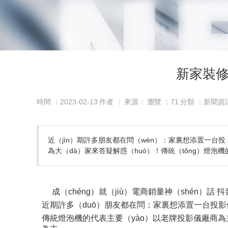
新家裝
時間 ：2023-02-13
作者 ：
來源：
瀏覽 ：
71
分類 ：新聞資
近（jìn）期許多朋友都在問（wèn）：家裏想添置一台投（
為大（dà）家來答疑解惑（huò）！傳統（tǒng）燈泡
成（chéng）就（jiù）電商銷量神（shén）話 
近期許多（duō）朋友都在問：家裏想添置一台投影
傳統燈泡機的代表主要（yào）以老牌投影儀廠商為主