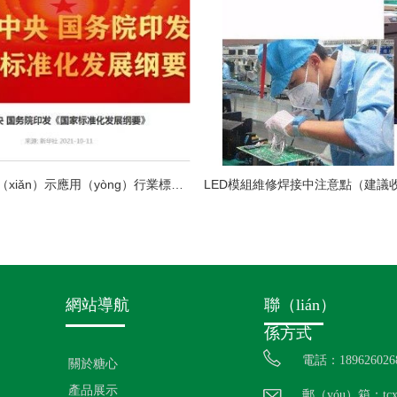
中國LED顯（xiǎn）示應用（yòng）行業標準情況（kuàng）一覽
網站導航
聯（lián）
係方式
電話：189626026
關於糖心
產品展示
郵（yóu）箱：tcxz