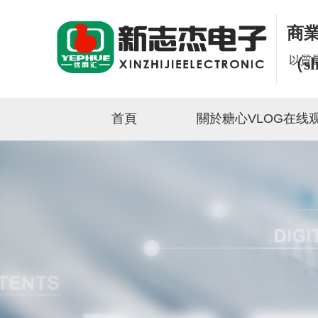
商
以質
（s
首頁
關於糖心VLOG在线