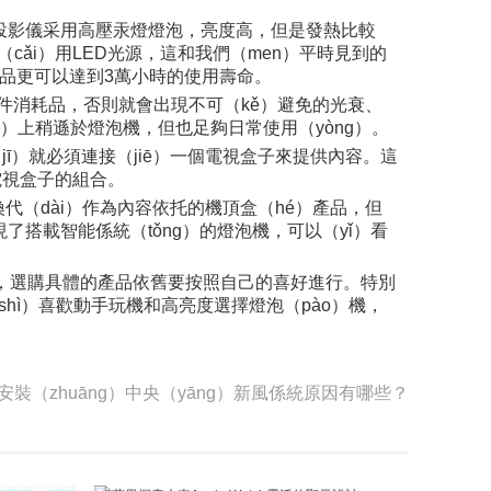
傳統投影儀采用高壓汞燈燈泡，亮度高，但是發熱比較
采（cǎi）用LED光源，這和我們（men）平時見到的
款產品更可以達到3萬小時的使用壽命。
了一件消耗品，否則就會出現不可（kě）避免的光衰、
ù）上稍遜於燈泡機，但也足夠日常使用（yòng）。
jī）就必須連接（jiē）一個電視盒子來提供內容。這
電視盒子的組合。
代（dài）作為內容依托的機頂盒（hé）產品，但
搭載智能係統（tǒng）的燈泡機，可以（yǐ）看
來說，選購具體的產品依舊要按照自己的喜好進行。特別
（shì）喜歡動手玩機和高亮度選擇燈泡（pào）機，
庭安裝（zhuāng）中央（yāng）新風係統原因有哪些？