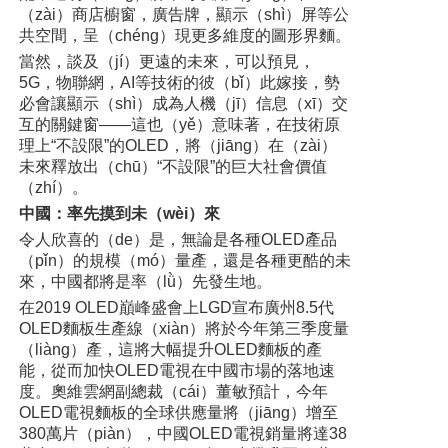
（zài）商店櫥窗，廣告牌，顯示（shì）屏等公
共空間，呈（chéng）現更多維度的圖形界麵。
當然，談及（jí）更遠的未來，可以預見，
5G，物聯網，AI等技術的彼（bǐ）此嫁接，勢
必會讓顯示（shì）成為人機（jī）信息（xī）交
互的關鍵窗——這也（yě）意味著，在技術原
理上“不設限”的OLED，將（jiāng）在（zài）
未來釋放出（chū）“不設限”的巨大社會價值
（zhí）。
中國：率先摸到未（wèi）來
令人欣喜的（de）是，無論是各種OLED產品
（pǐn）的規模（mó）量產，還是各種更酷的未
來，中國都將是率（lǜ）先發生地。
在2019 OLED巔峰盛會上LGD宣布廣州8.5代
OLED麵板生產線（xiàn）將於今年第三季度量
（liàng）產，這將大幅提升OLED麵板的產
能，從而加快OLED電視在中國市場的落地速
度。奧維雲網副總裁（cái）董敏預計，今年
OLED電視麵板的全球供應量將（jiāng）增至
380萬片（piàn），中國OLED電視銷量將達38