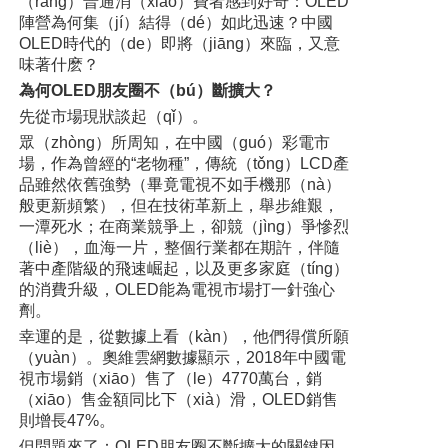
（ràng）普通消（xiāo）費者感到好奇：OLED
陣營為何集（jí）結得（dé）如此迅速？中國
OLED時代的（de）即將（jiāng）來臨，又意
味著什麽？
為何OLED朋友圈不（bú）斷擴大？
先從市場現狀談起（qǐ）。
眾（zhòng）所周知，在中國（guó）彩電市
場，作為曾經的“老物種”，傳統（tǒng）LCD產
品雖然依舊強勢（畢竟電視不如手機那（nà）
般更新頻繁），但在技術革新上，舉步維艱，
一潭死水；在商業競爭上，卻競（jìng）爭慘烈
（liè），血海一片，整個行業都在期許，伴隨
著中產階級的飛速崛起，以及更多家庭（tíng）
的消費升級，OLED能為電視市場打一針強心
劑。
幸運的是，從數據上看（kàn），他們得償所願
（yuàn）。奧維雲網數據顯示，2018年中國電
視市場銷（xiāo）售了（le）4770萬台，銷
（xiāo）售金額同比下（xià）滑，OLED銷售
則增長47%。
但問題來了：OLED朋友圈不斷擴大的關鍵因