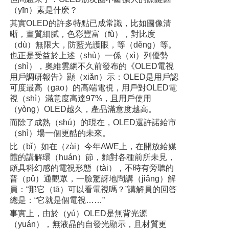
（yīn）素是什麽？
其實OLED的許多特點已成常識，比如圖像清
晰，畫質細膩，色彩豐富（fù），對比度
（dù）無限大，防藍光護眼，等（děng）等。
也正是受益於上述（shù）一係（xì）列優勢
（shì），奧維雲網不久前發布的《OLED電視
用戶調研報告》顯（xiǎn）示：OLED是用戶認
可度最高（gāo）的高端電視，用戶對OLED電
視（shì）滿意度高達97%，且用戶使用
（yòng）OLED越久，產品滿意度越高。
而除了成熟（shú）的現在，OLED還許諾給市
（shì）場一個更酷的未來。
比（bǐ）如在（zài）今年AWE上，在開放給媒
體的講解環（huán）節，麵對各種前所未見，
頗具科幻感的電視形態（tài），不時有旁聽的
普（pǔ）通觀眾，一臉驚訝地問講（jiǎng）解
員：“那它（tā）可以看電視嗎？”講解員的回答
總是：“它就是個電視……”
事實上，由於（yú）OLED是無背光源
（yuán），無液晶的自發光顯示，且材質更