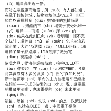
（tā）地區高出近一倍。
而站在電視廠商角度，所（suǒ）有人都知道，
在電子麵板領域，新物種貌似成批出現，但正
如自然選擇對多（duō）數物種的無情篩選
（xuǎn），殘酷的市（shì）場幾乎隻做出唯一
（yī）選擇——而選（xuǎn）擇（zé）的
（de）結果在此刻已愈（yù）發明顯：拒不完
全統計，環伺目（mù）前（qián）全球主流彩
電企業，大約4/5選擇（zé）了OLED路線，1/8
選擇了量子點路線，1/15選擇了激光電
（diàn）視路線（xiàn）。
依我之見，從海信調轉航線，擁抱OLED不
（bú）難發現，在（zài）巨大利益麵前，各廠
商其實沒有太多另辟蹊（qī）徑的“真知灼見”，
新一輪顯示（shì）革命的主力技術幾乎已經擺
在麵前——OLED技術的出（chū）現，讓電視
的屏幕更清晰，也讓電視的（de）未來更清
（qīng）晰。
最後，易被（bèi）忽視（shì）的是，政策扶持
（chí）也站在OLED一邊，中國電子視像