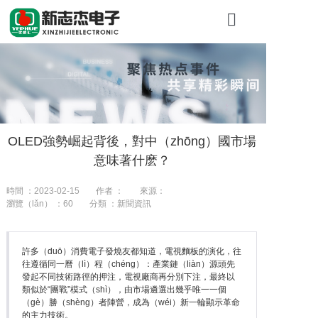
首頁
關於糖心VLO
產品展（zhǎn
OLED強勢崛起背後，對中（zhōng）國市場
工程案（àn）
意味著什麽？
新聞（wén）
時間 ：2023-02-15
作者 ：
來源：
瀏覽（lǎn） ：
60
分類 ：新聞資訊
聯係我們
許多（duō）消費電子發燒友都知道，電視麵板的演化，往
往遵循同一曆（lì）程（chéng）：產業鏈（liàn）源頭先
發起不同技術路徑的押注，電視廠商再分別下注，最終以
類似於“團戰”模式（shì），由市場遴選出幾乎唯一一個
（gè）勝（shèng）者陣營，成為（wéi）新一輪顯示革命
的主力技術。