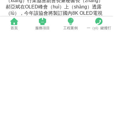
（xiàng）行業協會副會長兼秘書長（zhǎng）
郝亞斌在OLED峰會（huì）上（shàng）透露
（lù），今年該協會將製訂國內8K OLED電視
和柔性OLED顯示的行（háng）業標準，推動
OLED電視在中（zhōng）國市場的發展。
首頁
服務項目
工程案例
一（yī）鍵撥打
總之不難發現，在多種合（hé）力的推動下，
中國OLED時代的磅礴（bó）序幕，正在徐徐
拉開（kāi）。
上一（yī）篇：帥豐又一次轟動了，迎來了大人物（wù）
下一篇：助（zhù）力“智慧城市（shì）”建設：漢（hàn）能讓建築成為“會呼吸的綠色生命體”
相關新聞
群（qún）英薈萃 共聚上海丨全國LED精品巡展攜手共謀行業發展大計（jì）
中國LED顯示應用行業標準情況（kuàng）一覽