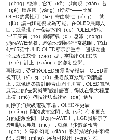
（gèng）輕薄，它可（kě）以實現（xiàn）各
（gè）種多樣（yàng）化設計——比如，
OLED的柔性可（kě）彎曲特性（xìng），就
（jiù）讓曲麵電視成為可能。在OLED展廳入
口，就呈現了一朵綻放的（de）“OLED玫瑰”，
在“工業荷（hé）爾蒙”氣（qì）息濃（nóng）
烈的AWE現場，這朵玫瑰顯得非常惹眼，它由
4片65英寸UHD OLED顯示屏重疊，邊緣卷曲
形成玫瑰花造（zào）型，突顯出OLED設
（shè）計上（shàng）的創新空間。
再比如，受益於OLED無需背光模組，OLED電
視可以（yǐ）如（rú）畫卷般直接“貼”到牆壁
上，就像建築設計師青山周平所言，OLED電視
展現出的“去繁就簡”設計語言，得以在很大程度
上模（mó）糊技術與藝術的（de）邊界。
而除了消費級電視市場，OLED在更廣
（guǎng）闊的城市空間，也（yě）有著更充
分的想象空間。比如在AWE上，LGD就展示了
透明顯示屏幕（mù），就像《少數派報告
（gào）》等科幻電（diàn）影所描述的未來標
配，透明（míng）屏幕可以用（yòng）在