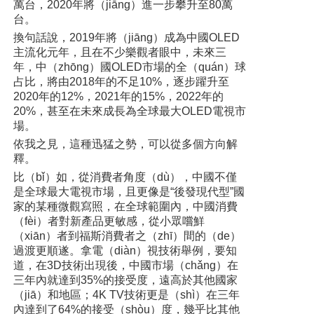
萬台，2020年將（jiāng）進一步攀升至80萬
台。
換句話說，2019年將（jiāng）成為中國OLED
主流化元年，且在不少樂觀者眼中，未來三
年，中（zhōng）國OLED市場的全（quán）球
占比，將由2018年的不足10%，逐步躍升至
2020年的12%，2021年的15%，2022年的
20%，甚至在未來成長為全球最大OLED電視市
場。
依我之見，這種迅猛之勢，可以從多個方向解
釋。
比（bǐ）如，從消費者角度（dù），中國不僅
是全球最大電視市場，且更像是“後發現代型”國
家的某種微觀寫照，在全球範圍內，中國消費
（fèi）者對新產品更敏感，從小眾嚐鮮
（xiān）者到福斯消費者之（zhī）間的（de）
過渡更順遂。拿電（diàn）視技術舉例，要知
道，在3D技術出現後，中國市場（chǎng）在
三年內就達到35%的接受度，遠高於其他國家
（jiā）和地區；4K TV技術更是（shì）在三年
內達到了64%的接受（shòu）度，幾乎比其他