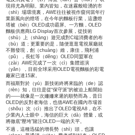
現得尤為明顯。業內皆知，在迷霧般暗湧的市
（shì）場環境裏，AWE往往被視作窺伺當年行
業新風向的燈塔，在今年的麵板行業，這盞燈
塔被（bèi）OLED成功霸屏。一方麵，OLED
麵板供應商LG Display首次參展，從技術
（shù）上（shàng）遊完成對C端消費者的布
（bù）道；更重要的是，隨便逛逛電視展廳就
不難發現，創（chuàng）維，康佳，飛利浦
（pǔ），長虹等（děng）OLED同盟軍在
（zài）AWE完成了一次（cì）集體巡演
（yǎn），目前全球采用OLED電視麵板的彩電
廠家已達15家。
而福斯對於（yú）新技術終將來臨的（de）認
（rèn）知，往往是從“保守派”的被迫上船開始
的——就像是一次姍姍來遲的順勢而為，昔日
OLED的反對者海信，也借AWE在國內市場首
（shǒu）次（cì）推出了OLED電視A8，在不
少業內人士眼中，海信的巨大（dà）體量，或
將徹底“壓垮”賭注OLED一端的天平。
不過，這種迅猛的增長勢（shì）頭，也讓