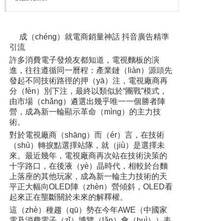
成（chéng）就電商銷量神話 抖音廣告精準
引流
許多消費電子發燒友都知道，電視麵板的演
進，往往遵循同一曆程：產業鏈（liàn）源頭先
發起不同技術路徑的押（yā）注，電視廠商再
分（fèn）別下注，最終以類似於“團戰”模式，
由市場（chǎng）遴選出幾乎唯一一個勝者陣
營，成為新一輪顯示革命（mìng）的主力技
術。
對於電視廠商（shāng）而（ér）言，在技術
（shù）轉捩點選擇站隊，就（jiù）是選擇未
來。最近幾年，電視廠商再次站在技術決策的
十字路口，在後液（yè）晶時代，相較於台麵
上落座的其他玩家，成為新一輪主力技術的天
平正大幅向OLED陣（zhèn）營傾斜，OLED看
起來正在壟斷關於未來的解釋權。
這（zhè）種趨（qū）勢在今年AWE（中國家
電及消費電子（zǐ）博覽（lǎn）會（huì））表