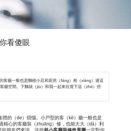
讓你看傻眼
廳一般也是麵積小且和廚房（fáng）相（xiàng）連這
客廳空間。下麵就（jiù）和我一起來欣賞下這（zhè）些
集體的（de）煩惱。小戶型的客（kè）廳一般也是
過精心的客廳裝（zhuāng）修，也能大大（dà）利
求的朋友們來說，這些
超小客廳裝修效果圖
一定對你