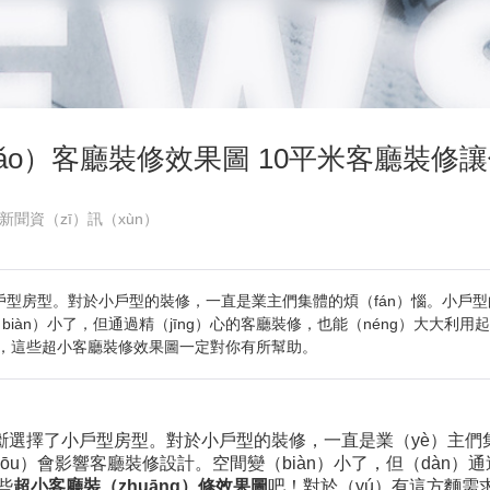
iǎo）客廳裝修效果圖 10平米客廳裝修
新聞資（zī）訊（xùn）
型房型。對於小戶型的裝修，一直是業主們集體的煩（fán）惱。小戶型的客
iàn）小了，但通過精（jīng）心的客廳裝修，也能（néng）大大利用起
，這些超小客廳裝修效果圖一定對你有所幫助。
都果斷選擇了小戶型房型。對於小戶型的裝修，一直是業（yè）主們
ōu）會影響客廳裝修設計。空間變（biàn）小了，但（dàn）通
些
超小客廳裝（zhuāng）修效果圖
吧！對於（yú）有這方麵需