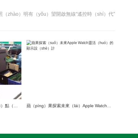
照（zhào）明有（yǒu）望開啟無線“遙控時（shí）代”
LED模組維修焊接（jiē）中注意（yì）點（建議收藏）
蘋（píng）果探索未來（lái）Apple Watch靈活的顯示設計