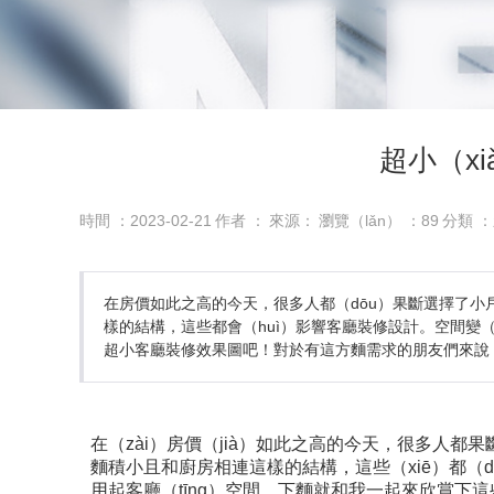
超小（x
時間 ：2023-02-21
作者 ：
來源：
瀏覽（lǎn） ：
89
分類 ：
在房價如此之高的今天，很多人都（dōu）果斷選擇了小戶
樣的結構，這些都會（huì）影響客廳裝修設計。空間變（b
超小客廳裝修效果圖吧！對於有這方麵需求的朋友們來說
在（zài）房價（jià）如此之高的今天，很多人
麵積小且和廚房相連這樣的結構，這些（xiē）都（d
用起客廳（tīng）空間。下麵就和我一起來欣賞下這