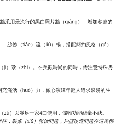
牆采用最流行的黑白照片牆（qiáng），增加客廳的
線條（tiáo）流（liú）暢，搭配簡約風格（gé）
（jí）致（zhì）。在美觀時尚的同時，需注意特殊房
朗充滿活（huó）力，傾心演繹年輕人追求浪漫的生
（zú）以滿足一家4口使用，儲物功能絲毫不缺。
雜症，裝修（xiū）報價問題，戶型改造問題在這裏都