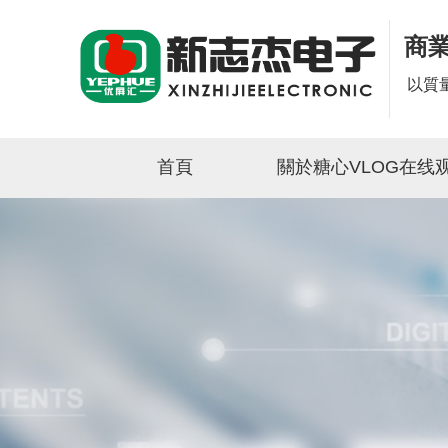
商
以質
首頁
關於糖心VLOG在线