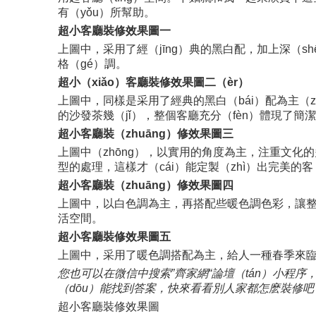
有（yǒu）所幫助。
超小客廳裝修效果圖一
上圖中，采用了經（jīng）典的黑白配，加上深（s
格（gé）調。
超小（xiǎo）客廳裝修效果圖二（èr）
上圖中，同樣是采用了經典的黑白（bái）配為主（zh
的沙發茶幾（jǐ），整個客廳充分（fèn）體現了簡
超小客廳裝（zhuāng）修效果圖三
上圖中（zhōng），以實用的角度為主，注重文化的
型的處理，這樣才（cái）能定製（zhì）出完美的客（
超小客廳裝（zhuāng）修效果圖四
上圖中，以白色調為主，再搭配些暖色調色彩，讓整
活空間。
超小客廳裝修效果圖五
上圖中，采用了暖色調搭配為主，給人一種春季來臨
您也可以在微信中搜索”齊家網“論壇（tán）小程
（dōu）能找到答案，快來看看別人家都怎麽裝修吧
超小客廳裝修效果圖