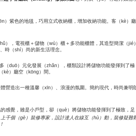
hēn）紫色的地毯，巧用立式收納櫃，增加收納功能。客（kè）廳
ǔ），電視櫃＋儲物（wù）櫃＋多功能櫃體，其造型簡潔（jié），
潔、時（shí）尚的新生活理念。
多（duō）元化發展（zhǎn），櫃類設計將儲物功能發揮到了極
kè）廳空（kōng）間。
體營造出一種溫馨（xīn）、浪漫的氛圍。簡約現代，時尚兼明
的感覺，雖是小戶型，卻（què）將儲物功能發揮到了極致，足
序，上千個（gè）裝修專家，設計達人在線互（hù）動，裝修疑難
！