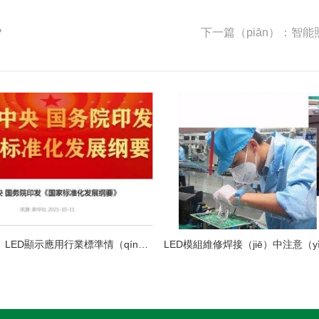
？
下一篇（piān）：智能
中國（guó）LED顯示應用行業標準情（qíng）況一覽