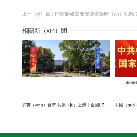
上一（yī）篇：門窗裝修需要安裝窗簾暗（àn）軌嗎
相關新（xīn）聞
群英（yīng）薈萃 共聚（jù）上海丨全國LED精品巡（xún）展攜手共謀行業發展大計