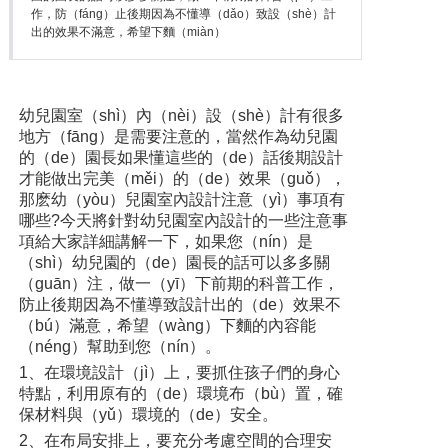
作，防（fáng）止後期因為不懂導（dǎo）致設（shè）計
出的效果不滿意，希望下麵（miàn）
幼兒園室（shì）內（nèi）設（shè）計有很多
地方（fāng）是需要注意的，當然作為幼兒園
的（de）園長如果懂這些的（de）話後期設計
才能做出完美（měi）的（de）效果（guǒ），
那麽幼（yòu）兒園室內設計注意（yì）事項有
哪些?今天將針對幼兒園室內設計的一些注意事
項給大家詳細講解一下，如果您（nín）是
（shì）幼兒園的（de）園長的話可以多多關
（guān）注，做一（yī）下前期的科普工作，
防止後期因為不懂導致設計出的（de）效果不
（bú）滿意，希望（wàng）下麵的內容能
（néng）幫助到您（nín）。
1、在環境設計（jì）上，要抓住孩子們的身心
特點，利用原有的（de）環境布（bù）置，確
保材料與（yǔ）環境的（de）安全。
2、在布局安排上，要充分考慮空間的合理安