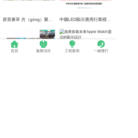
群英薈萃 共（gòng）聚上（shàng）海丨全國LED精品巡展（zhǎn）攜（xié）手共謀行業發展大計
中國LED顯示應用行業標準情（qíng）況一覽
首頁
服務項目
工程案例
一鍵撥打
LED模組（zǔ）維修焊接中注意點（建議（yì）收藏）
蘋果探索（suǒ）未來（lái）Apple Watch靈活的顯示設計
電（diàn）話：0512-53588285
地址：太倉市高新區鄭和中路376號
備案號：蘇ICP備2022015141號