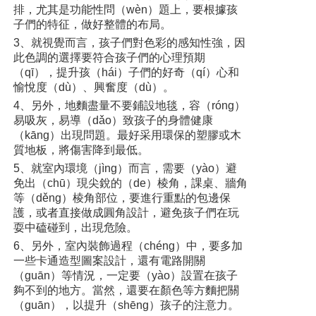
排，尤其是功能性問（wèn）題上，要根據孩
子們的特征，做好整體的布局。
3、就視覺而言，孩子們對色彩的感知性強，因
此色調的選擇要符合孩子們的心理預期
（qī），提升孩（hái）子們的好奇（qí）心和
愉悅度（dù）、興奮度（dù）。
4、另外，地麵盡量不要鋪設地毯，容（róng）
易吸灰，易導（dǎo）致孩子的身體健康
（kāng）出現問題。最好采用環保的塑膠或木
質地板，將傷害降到最低。
5、就室內環境（jìng）而言，需要（yào）避
免出（chū）現尖銳的（de）棱角，課桌、牆角
等（děng）棱角部位，要進行重點的包邊保
護，或者直接做成圓角設計，避免孩子們在玩
耍中磕碰到，出現危險。
6、另外，室內裝飾過程（chéng）中，要多加
一些卡通造型圖案設計，還有電路開關
（guān）等情況，一定要（yào）設置在孩子
夠不到的地方。當然，還要在顏色等方麵把關
（guān），以提升（shēng）孩子的注意力。