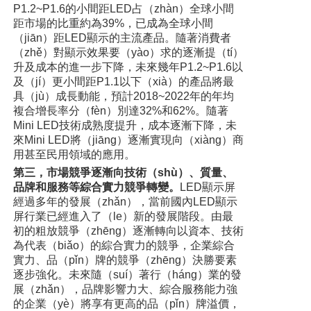
P1.2~P1.6的小間距LED占（zhàn）全球小間
距市場的比重約為39%，已成為全球小間
（jiān）距LED顯示的主流產品。隨著消費者
（zhě）對顯示效果要（yào）求的逐漸提（tí）
升及成本的進一步下降，未來幾年P1.2~P1.6以
及（jí）更小間距P1.1以下（xià）的產品將最
具（jù）成長動能，預計2018~2022年的年均
複合增長率分（fèn）別達32%和62%。隨著
Mini LED技術成熟度提升，成本逐漸下降，未
來Mini LED將（jiāng）逐漸實現向（xiàng）商
用甚至民用領域的應用。
第三，市場競爭逐漸向技術（shù）、質量、
品牌和服務等綜合實力競爭轉變。
LED顯示屏
經過多年的發展（zhǎn），當前國內LED顯示
屏行業已經進入了（le）新的發展階段。由最
初的粗放競爭（zhēng）逐漸轉向以資本、技術
為代表（biǎo）的綜合實力的競爭，企業綜合
實力、品（pǐn）牌的競爭（zhēng）決勝要素
逐步強化。未來隨（suí）著行（háng）業的發
展（zhǎn），品牌影響力大、綜合服務能力強
的企業（yè）將享有更高的品（pǐn）牌溢價，