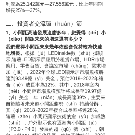
利潤為25,142萬元—27,556萬元，比上年同期
增長25%—37%。
二、投資者交流環（huán）節
1、小間距高速發展這麽多年，您覺得（dé）小
（xiǎo）間距未來的增速還有多少？
我們覺得小間距未來幾年依然會保持較為快速
地增長。
根據（jù）LEDinside數（shù）據顯
示,隨著LED顯示屏應用於租賃市場、HDR市場
應用、零售百貨、會議室市場（chǎng）需求增
加（jiā），2022年全球LED顯示屏市場規模將
達到93.49億（yì）美金，預估2018~2022年複
合（hé）成長率為12%。其中，2018年室內
（nèi）小間距市場規模預計將成長至19.97億
（yì）美金，年（nián）成長高達39%，主要來
自於隨著未來超小間距趨勢（shì）持續發酵，
其（qí）2018~2022年複合成長率將達28%。
隨著（zhe）小間距顯示技術的愈（yù）加成熟
（shú），戶外顯示也有逐漸向小間距（jù）
（P3.0~ P4.0）發展的趨（qū）勢（shì），朝