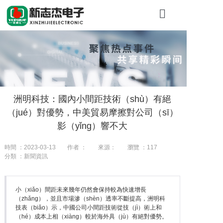
首頁（yè）
關於新誌（zh
產（chǎn）品
洲明科技：國內小間距技術（shù）有絕
工程案例
（jué）對優勢，中美貿易摩擦對公司（sī）
新聞資訊（xù
影（yǐng）響不大
聯係我（wǒ）
時間 ：2023-03-13
作者 ：
來源：
瀏覽 ：
117
分類 ：新聞資訊
小（xiǎo）間距未來幾年仍然會保持較為快速增長
（zhǎng），並且市場滲（shèn）透率不斷提高，洲明科
技表（biǎo）示，中國公司小間距技術從技（jì）術上和
（hé）成本上相（xiàng）較於海外具（jù）有絕對優勢。