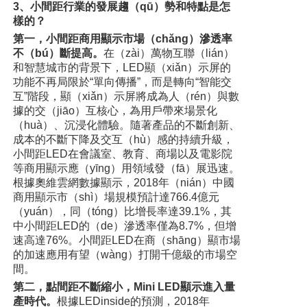
3、小間距行業的發展趨（qū）勢和特點是怎
樣的？
第一，小間距商用顯示市場（chǎng）滲透率
不（bú）斷提高。
在（zài）萬物互聯（lián）
和智慧城市的背景下，LED顯（xiǎn）示屏的
功能不再局限於“單向傳播”，而是轉向“智能交
互”階段，顯（xiǎn）示屏將成為人（rén）與數
據的交（jiāo）互核心，為用戶帶來場景化
（huà）、沉浸化體驗。隨著產品的不斷創新、
成本的不斷下降及交互（hù）感的持續升級，
小間距LED在會議室、教育、商場以及電影院
等商用顯示應（yīng）用領域發（fā）展迅速。
根據奧維雲網數據顯示，2018年（nián）中國
商用顯示市（shì）場規模預計達766.4億元
（yuán），同（tóng）比增長率達39.1%，其
中小間距LED的（de）滲透率僅為8.7%，但增
速高達76%。小間距LED在商（shāng）顯市場
的加速應用有望（wàng）打開千億級的市場空
間。
第二，點間距不斷縮小，Mini LED顯示進入量
產時代。
根據LEDinside的預測，2018年