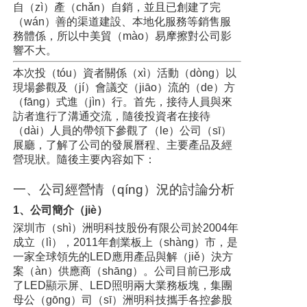
自（zì）產（chǎn）自銷，並且已創建了完
（wán）善的渠道建設、本地化服務等銷售服
務體係，所以中美貿（mào）易摩擦對公司影
響不大。
本次投（tóu）資者關係（xì）活動（dòng）以
現場參觀及（jí）會議交（jiāo）流的（de）方
（fāng）式進（jìn）行。首先，接待人員與來
訪者進行了溝通交流，隨後投資者在接待
（dài）人員的帶領下參觀了（le）公司（sī）
展廳，了解了公司的發展曆程、主要產品及經
營現狀。隨後主要內容如下：
一、公司經營情（qíng）況的討論分析
1、公司簡介（jiè）
深圳市（shì）洲明科技股份有限公司於2004年
成立（lì），2011年創業板上（shàng）市，是
一家全球領先的LED應用產品與解（jiě）決方
案（àn）供應商（shāng）。公司目前已形成
了LED顯示屏、LED照明兩大業務板塊，集團
母公（gōng）司（sī）洲明科技攜手各控參股