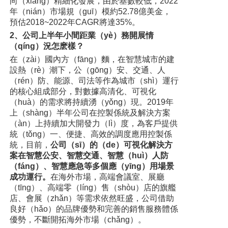
向（xiàng）精細化發展，由於基數較低，2022
年（nián）市場規（guī）模約52.78億美金，
預估2018~2022年CAGR將達35%。
2、公司上半年小間距業（yè）務開展情
（qíng）況怎麽樣？
在（zài）國內方（fāng）麵，在智慧城市的建
設熱（rè）潮下，公（gōng）安、交通、人
（rén）防、能源、司法等作為城市（shì）運行
的核心組成部分，對數據高清化、可視化
（huà）的需求將持續湧（yǒng）現。2019年
上（shàng）半年公司在控製係統及解決方案
（àn）上持續加大開發力（lì）度，為客戶提供
統（tǒng）一、便捷、高效的調度應用控製係
統，目前，
公司（sī）的（de）可視化解決方
案在智慧公安、智慧交通、智慧（huì）人防
（fáng）、智慧應急等多個應（yīng）用場景
成功運行。
在海外市場，高端會議室、展廳
（tīng）、高端零（líng）售（shòu）店的旗艦
店、會展（zhǎn）等需求依然旺盛，公司借助
良好（hǎo）的品牌優勢和完善的銷售服務體係
優勢，不斷開拓海外市場（chǎng）。