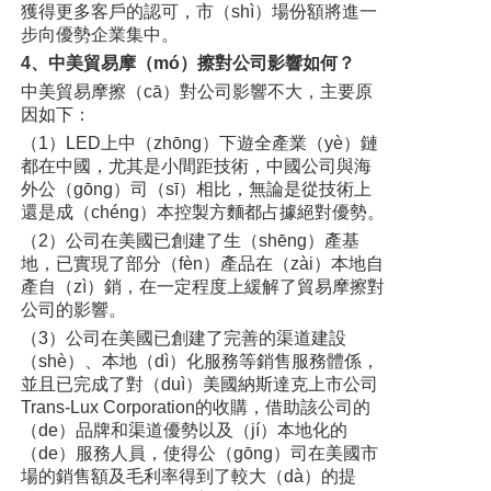
獲得更多客戶的認可，市（shì）場份額將進一
步向優勢企業集中。
4、中美貿易摩（mó）擦對公司影響如何？
中美貿易摩擦（cā）對公司影響不大，主要原
因如下：
（1）LED上中（zhōng）下遊全產業（yè）鏈
都在中國，尤其是小間距技術，中國公司與海
外公（gōng）司（sī）相比，無論是從技術上
還是成（chéng）本控製方麵都占據絕對優勢。
（2）公司在美國已創建了生（shēng）產基
地，已實現了部分（fèn）產品在（zài）本地自
產自（zì）銷，在一定程度上緩解了貿易摩擦對
公司的影響。
（3）公司在美國已創建了完善的渠道建設
（shè）、本地（dì）化服務等銷售服務體係，
並且已完成了對（duì）美國納斯達克上市公司
Trans-Lux Corporation的收購，借助該公司的
（de）品牌和渠道優勢以及（jí）本地化的
（de）服務人員，使得公（gōng）司在美國市
場的銷售額及毛利率得到了較大（dà）的提