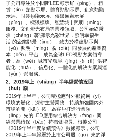
子公司專注於小間距LED顯示屏（píng）、租
賃（lìn）類顯示屏、體育類顯示屏、創意類顯
示屏、固裝類顯示屏、傳媒類顯示屏
（píng）、標識標牌、智慧城市照明（míng）
服務、文創燈光布局等業務領域。公司始終秉
承（chéng）著“顯示光彩世界，照明幸福生
活”的企業願景（jǐng），致力於構建顯示與
（yǔ）照明（míng）協（xié）同發展的產業資
本（běn）平台，成為全球LED視顯方案領導
者，為（wéi）城市光環境（jìng）提（tí）供智
能化（huà）、信息化、一體化的解決方案與運
（yùn）營服務。
2、2019年上（shàng）半年經營情況回
（huí）顧
2019年上半年，公司積極應對外部貿易（yì）
環境的變化，深耕主營業務，持續加強國內外
市場的開（kāi）拓，為客戶打造行業領
（lǐng）先的LED應用綜合解決方（fāng）案，
經營業績保（bǎo）持穩健增長。根據公司
《2019年半年度業績預告》數據顯示，公司
2019年上半年歸屬於上市公司股（gǔ）東的淨