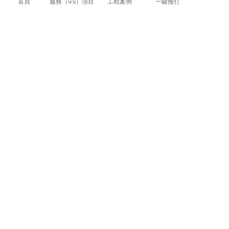
首頁
服務（wù）項目
工程案例
一鍵撥打
（xù）幕。在本次大會中，業界大咖將聚焦機
器人的
新技術
、
新場景
、
新資本
和
新模式
等亮
點，發表（biǎo）主題（tí）演講並進行圓桌討
論，深入（rù）解讀大灣區（qū）生態（tài）
環境（jìng），從（cóng）“新”定義大灣區機器
人，共同探討大（dà）灣區機器人的創新融合
發展之道。
上一（yī）篇：北京文（wén）香便攜雙屏錄播推（tuī）動教育信息化（huà）智能發展
下一篇：【直擊2018CES】大屏，不一樣的顯示時代
相關新聞
群英薈萃 共（gòng）聚上海丨全國LED精品巡展攜手共（gòng）謀行業發展大計
中國LED顯示應用行業標準情況一（yī）覽