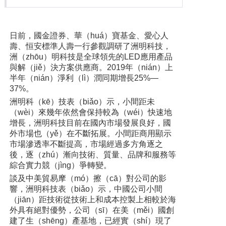
日前，國金證券、華（huá）寶基金、愛心人
壽、恒安標準人壽一行參觀調研了洲明科技，
洲（zhōu）明科技是全球領先的LED應用產品
與解（jiě）決方案供應商。2019年（nián）上
半年（nián）淨利（lì）潤同期增長25%—
37%。
洲明科（kē）技表（biǎo）示，小間距未
（wèi）來幾年依然會保持較為（wéi）快速地
增長，洲明科技目前在國內市場發展良好，國
外市場也（yě）在不斷拓展。小間距商用顯示
市場滲透率不斷提高，市場經過多方角逐之
後，逐（zhú）漸向技術、質量、品牌和服務等
綜合實力競（jìng）爭轉變。
談及中美貿易摩（mó）擦（cā）對公司的影
響，洲明科技表（biǎo）示，中國公司小間
（jiān）距技術從技術上和成本控製上相較於海
外具有絕對優勢，公司（sī）在美（měi）國創
建了生（shēng）產基地，已經實（shí）現了