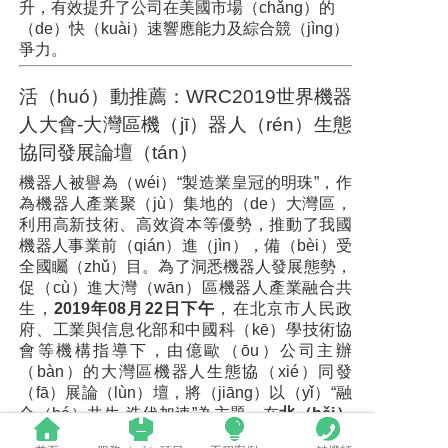
升，有效提升了公司在美國市場（chǎng）的
（de）快（kuài）速響應能力及綜合競（jìng）
爭力。
活（huó）動推薦：WRC2019世界機器
人大會-大灣區機（jī）器人（rén）生態
協同發展論壇（tán）
機器人被譽為（wéi）“製造業皇冠的明珠”，作
為機器人產業聚（jù）集地的（de）大灣區，
利用高新技術、高效資本等優勢，推動了我國
機器人事業前（qián）進（jìn），備（bèi）受
全國矚（zhǔ）目。為了洞悉機器人發展態勢，
促（cù）進大灣（wān）區機器人產業融合共
生，
2019年08月22日下午
，在北京市人民政
府、工業與信息化部和中國科（kē）學技術協
會等機構指導下，由億歐（ōu）公司主辦
（bàn）的大灣區機器人生態協（xié）同發
（fā）展論（lùn）壇，將（jiāng）以（yǐ）“融
合（hé）共生·迭代加速”為主題，在
北（běi）
京市亦創國際會展（zhǎn）中心
拉（lā）開序