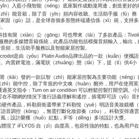
ǐn）入藍小飛智能（néng）底座製作成動漫周邊，創造更好的商
ì）能音箱，除了音（yīn）頻內容收聽、生活助手服（fú）務
家固（gù）話，是全球首個多形態終端通信係（xì）統，支持多
達。
iàn）公（gōng）司也帶來（lái）了多款產品：Tivoli Audio M
助手服務的多媒體音箱係統，此產品功能包括模擬音頻輸入，輸出，網
牙音頻，生活助手服務以及智能家居控製。
rodot是由（yóu）Platin Audio品牌出品的一款（kuǎ
鋰電池，滿電狀（zhuàng）態（tài）下，提（tí）供4小（
開（kāi）發的一款以智（zhì）能家居控製為主要功能（néng）
hì）能中控，除了常規的中文喚（huàn）醒外，用戶在使用英文喚醒
指令：Turn on air condition 可以輕鬆控製打開空
，可在不聯網的情況下進行語義理解和遙控，插電即可語（yǔ）音
的硬件產品，科勒廚衛還帶來了科勒悅（yuè）明語音美妝鏡櫃（
語音調控（kòng），無需打斷化妝節奏（zòu）。科勒安得適雲
風；設計榮獲（huò）紅點，IF等（děng）多項設計大獎。
）品體現了 iFLYOS 自（zì）由度高，包容性強的特點，也為用戶