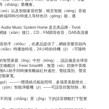
（shāng）業機會。
（wù）以及智能家居控製，曉言智能（néng）音箱
終端同時/分時接入等特色功（gōng）能，通
usic System Home 是北美品牌 - Tivoli
線（xiàn）接口，CD，FM調音收音，DAB高清廣
n）便攜語音助手（shǒu），此產品提供了，網絡音樂音頻內
xiǎo）時播放時長，24小時的待機（jī）（可隨時
的智慧家庭（tíng）中控（kòng）。該設備是全球首
詞：Feier Smart時，無需（xū）切換中英模
調。小飛A.I.助手同時擁有離線紅外遙控、聲紋識別、聲音
控製家電。
guì）——一體環繞式梳妝照明，多場景美顏燈光，
（yún）智能淨暖機（jī）——可語音控製預熱，和
在不同場（chǎng）景（jǐng）下的語音聯動打下堅實