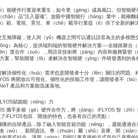
案
hì）能硬件行業迎來重生，如今更（gèng）成為風口。但智能硬件
（chǎn）品“注入靈魂”。放眼中國智能行（háng）業中，能兩
）箱、電視、育兒、車（chē）載等行業提（tí）供了全新的解決方
n）機交互無障礙，使人與（yǔ）機器之間可以通以語音為主的多模
（tǒng）為核心，提供端到端的智能硬件解決方案----全鏈路聚合
n）度合作（zuò），用語音技術將（jiāng）內容和服務緊密（m
案，幫助開發（fā）者解決在智能硬（yìng）件研發遇到的各種
解決個性化（huà）需求也是開發者十分（fèn）關注的問題。科大訊
YOS 將開放出可視化、個性化的技能工作室，讓開發者不（bú）
AIoT 產品和方案能迅速落地。
LYOS賦能能（néng）力
FLYOS 攜手多個（gè）硬件合作方，將（jiāng） iFLYOS 智（
iFLYOS包容、開放的特色，也各有自己的亮點：
S 團隊的自研產品，除了融入智能音箱功能（néng），還能通過在
（wù）、新聞資訊、專（zhuān）屬（shǔ）音庫、閑（xi
）形象的形式結合，讓用（yòng）戶能以更直接的方式與自己喜愛的I