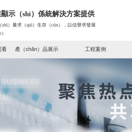
顯示（shì）係統解決方案提供
zhì）量求（qiú）生存（cún），以信譽求發展
ǎn）
观看
產（chǎn）品展示
工程案例