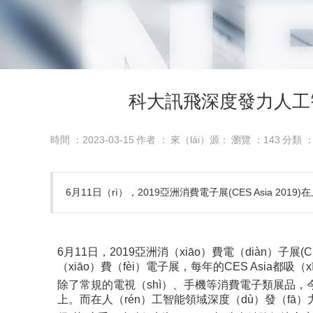
科大訊飛深度發力人工智（
時間 ：2023-03-15
作者 ：
來（lái）源：
瀏覽 ：
143
分類 
6月11日（rì），2019亞洲消費電子展(CES Asia 2
6月11日，2019亞洲消（xiāo）費電（diàn）子展(
（xiāo）費（fèi）電子展，每年的CES Asia都吸
除了常規的電視（shì）、手機等消費電子類展品，今年（
上。而在人（rén）工智能領域深度（dù）發（fā）