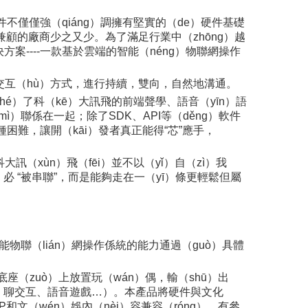
不僅僅強（qiáng）調擁有堅實的（de）硬件基礎
麵兼顧的廠商少之又少。為了滿足行業中（zhōng）越
案----一款基於雲端的智能（néng）物聯網操作
態交互（hù）方式，進行持續，雙向，自然地溝通。
（hé）了科（kē）大訊飛的前端聲學、語音（yīn）語
ì）聯係在一起；除了SDK、API等（děng）軟件
困難，讓開（kāi）發者真正能得“芯”應手，
（xùn）飛（fēi）並不以（yǐ）自（zì）我
必 “被串聯”，而是能夠走在一（yī）條更輕鬆但屬
zhì）能物聯（lián）網操作係統的能力通過（guò）具體
底座（zuò）上放置玩（wán）偶，輸（shū）出
án）聊交互、語音遊戲…）。本產品將硬件與文化
P和文（wén）娛內（nèi）容兼容（róng）。有參