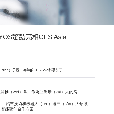
S驚豔亮相CES Asia
diàn）子展，每年的CES Asia都吸引了
īn）拉開帷（wéi）幕。作為亞洲最（zuì）大的消
g）、汽車技術和機器人（rén）這三（sān）大領域
g）智能硬件合作方案。