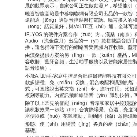
展的觀眾表示，自家公司正在做動漫IP，希望能引（y
曉言智能音箱是中移物聯網有限公司出品的一款智（zh
還能通（tōng）過語音控製撥打電話。曉言接入的和
（tōng）話質量好，與VoLTE互（hù）通，全球可
iFLYOS 的硬件方案合作（zuò）方，漢桑（南京）科技有限（x
Audio （流金歲月）出品的一（yī）款搭載語音
播，還包括時下流行的網絡音樂音頻內容收聽、藍
由漢桑提供方案的另（lìng）一款（kuǎn）產品，Mic
容收聽、藍牙音頻，生活助手服務以及智能家居控製。內置
語音喚醒）。
小飛A.I.助手-家庭中控是合肥飛爾智能科技有限公司
款多語種、免（miǎn）切換，混合喚醒和識別的智（z
式，可直接說出英文指（zhǐ）令，進行使用。比如通過英文
複刻等能力。內置訊飛離線語音（yīn）識別技術
除了以上常見的智能（néng）音箱和家居中控類型
讓梳妝效果一步貼（tiē）合實際場景。色溫，亮度可
座便器或（huò）花灑聯動，自動開（kāi）啟除濕新
形態、使（shǐ）用場景（jǐng）各異的產（chǎn
基礎。