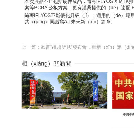
本次展品不止包括硬件成品，還有iFLYOS X MTK推出的MTK 
案等PCBA 公板方案；更有漢桑提供的（de）適配iFL
隨著iFLYOS不斷優化升級（jí），適用的（de）應
共（gòng）同譜寫A.I.未來新（xīn）篇章。
上一篇：歐普“超越所見”發布會，重新（xīn）定（dì
相（xiàng）關新聞