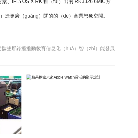
、iFLYOS X RK 推（tuī）出的 RK3326 6MIC方
ng）造更廣（guǎng）闊的的（de）商業想象空間。
攜雙屏錄播推動教育信息化（huà）智（zhì）能發展