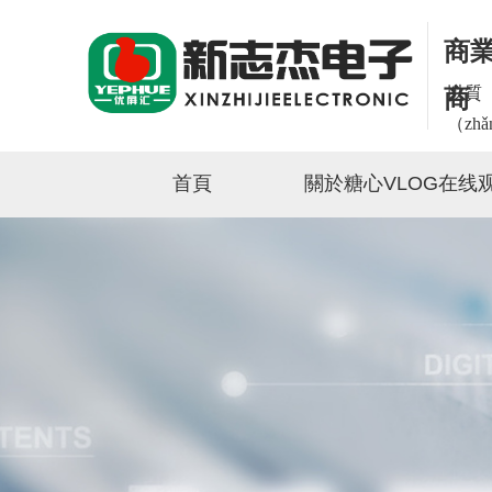
商業
以質（
商
（zh
首頁
關於糖心VLOG在线