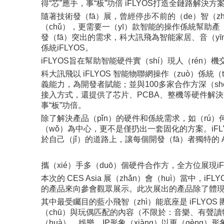
得“芯”應手，事“板”功倍 iFLYOS打造全鏈路解決方
隨著技術發（fā）展，曾經停步不前的（de）智（z
（chǔ），更需要一（yī）款智能的操作係統幫助產
發（fā）突出的需求，科大訊飛為智能家居、音（yīn
係統iFLYOS。
iFLYOS旨在幫助智能硬件實（shí）現人（ré
科大訊飛以 iFLYOS 智能物聯網操作（zuò）係統
義能力，為開發者賦能；並與100多家合作方深（shē
接入方式，還提供了芯片、PCBA、整機等硬件解決方
事“板”功倍。
除了解決產品（pǐn）的硬件和係統需求，如（rú）何
（wǒ）為中心，更不是僅扔出一套固化的方案。iFL
於自己（jǐ）的道路上，讓每個開發（fā）者獨特的 
攜（xié）手多（duō）個硬件合作方，全方位展現iF
本次的 CES Asia 展（zhǎn）會（huì）當中，i
的產品來向參會觀眾展示。此次展出的產品除了體現了
其中最受矚目的藍小飛智（zhì）能底座是 iFLYO
（chū）與玩偶匹配的內容（不限於：音樂、有聲讀物
（huà）、娛樂、IP形象（xiàng）以更（gèng