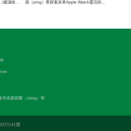
LED模（mó）組維修焊接中注意點（建議收藏）
蘋（píng）果探索未來Apple Watch靈活的顯示設計
88
com
倉市高新區鄭（zhèng）和
015141號