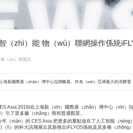
zhì）能 物（wù）聯網操作係統iFLYO
：新（xīn）聞資訊
019)在上海新國際展（zhǎn）博中心拉開帷幕。作為（wéi）亞洲最大的消費電（
CES Asia 2019)在上海新（xīn）國際展（zhǎn）博中心（x
（xī）引了眾多廠（chǎng）商和普通觀眾。
nián）的 CES Asia 把更多的重點放在了人工智能（nén
力（lì）的科大訊飛展出其新推出iFLYOS係統及其多種（zhǒn