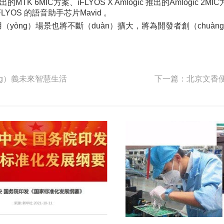
6MIC方案、iFLYOS X Amlogic 推出的Amlogic 2MIC方案
YOS 的語音助手芯片Mavid 。
用（yòng）場景也將不斷（duàn）擴大，將為開發者創（chuà
ng）義未來智慧生活
下一篇：北京文香便