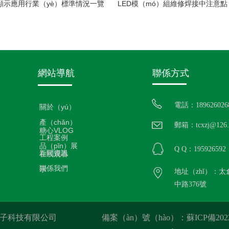
D顯示應用行業（yè）標準情況一覽
網站導航
聯係方式
電話：189626026
關於（yú）
產（chǎn）
郵箱：tcxzj@126.
糖心VLOG
工程案例
品（pǐn）展
Q Q：195926592
新聞資訊
在线观看
聯係我們
示
地址（zhǐ）：太
中路376號
電子科技有限公司
備案（àn）號（hào）：蘇ICP備2022