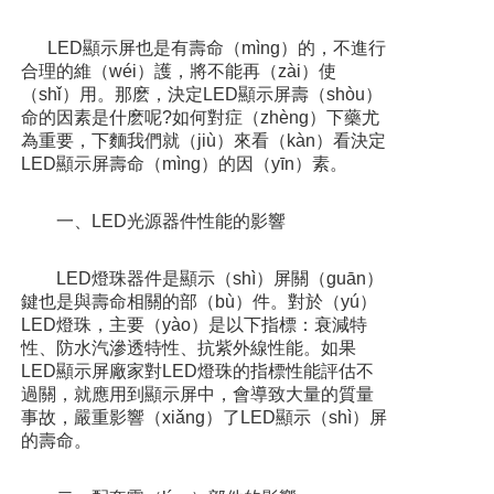
LED顯示屏也是有壽命（mìng）的，不進行
合理的維（wéi）護，將不能再（zài）使
（shǐ）用。那麽，決定LED顯示屏壽（shòu）
命的因素是什麽呢?如何對症（zhèng）下藥尤
為重要，下麵我們就（jiù）來看（kàn）看決定
LED顯示屏壽命（mìng）的因（yīn）素。
一、LED光源器件性能的影響
LED燈珠器件是顯示（shì）屏關（guān）
鍵也是與壽命相關的部（bù）件。對於（yú）
LED燈珠，主要（yào）是以下指標：衰減特
性、防水汽滲透特性、抗紫外線性能。如果
LED顯示屏廠家對LED燈珠的指標性能評估不
過關，就應用到顯示屏中，會導致大量的質量
事故，嚴重影響（xiǎng）了LED顯示（shì）屏
的壽命。