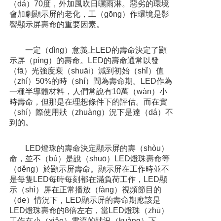
（dá）70度，外加風吹日曬雨淋。惡劣的環境
會加劇顯示屏的老化，工（gōng）作環境是影
響顯示屏壽命的重要因素。
一定（dìng）意義上LED的壽命決定了顯
示屏（píng）的壽命。LED的壽命通常以發
（fā）光強度衰（shuāi）減到初始（shǐ）值
（zhí）50%的時（shí）間為壽命期。LED作為
一種半導體材料，人們常說有10萬（wàn）小
時壽命，但那是在理想條件下的評估。而在實
（shí）際使用狀（zhuàng）況下是達（dá）不
到的。
LED燈珠的壽命決定顯示屏的壽（shòu）
命，並不（bú）是說（shuō）LED燈珠壽命等
（děng）於顯示屏壽命。顯示屏在工作時並不
是每隻LED每時每刻都在滿負荷工作，LED顯
示（shì）屏在正常播放（fàng）視頻節目的
（de）情況下，LED顯示屏的壽命期應該是
LED燈珠壽命的8倍左右，當LED燈珠（zhū）
工作在小（xiǎo）電流的狀況（kuàng）下