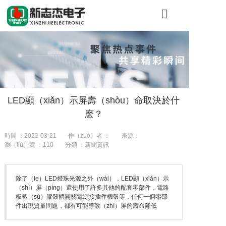
首頁
關於糖心VLO
產（chǎn）品
LED顯（xiǎn）示屏壽（shòu）命取決於什
工（gōng）
麽？
新聞資訊
時間 ：2022-03-21
作（zuò）者 ：
來源：
瀏（liú）覽 ：
110
分類 ：新聞資訊
聯係我們
除了（le）LED燈珠光源之外（wài），LED顯（xiǎn）示
（shì）屏（píng）還使用了許多其他的配套零部件，電路
板塑（sù）膠殼體開關電源接插件機殼等，任何一個零部
件出現質量問題，都有可能導致（zhì）屏的壽命降低