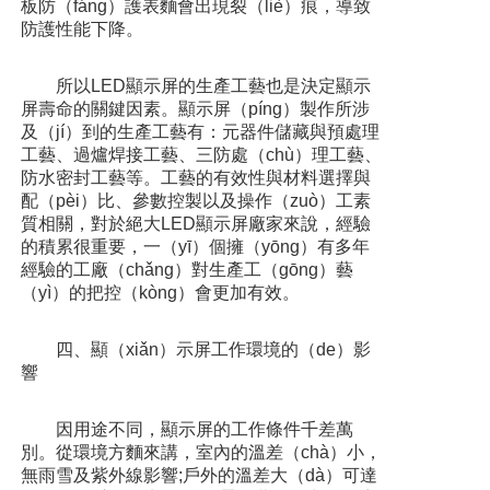
板防（fáng）護表麵會出現裂（liè）痕，導致
防護性能下降。
所以LED顯示屏的生產工藝也是決定顯示
屏壽命的關鍵因素。顯示屏（píng）製作所涉
及（jí）到的生產工藝有：元器件儲藏與預處理
工藝、過爐焊接工藝、三防處（chù）理工藝、
防水密封工藝等。工藝的有效性與材料選擇與
配（pèi）比、參數控製以及操作（zuò）工素
質相關，對於絕大LED顯示屏廠家來說，經驗
的積累很重要，一（yī）個擁（yōng）有多年
經驗的工廠（chǎng）對生產工（gōng）藝
（yì）的把控（kòng）會更加有效。
四、顯（xiǎn）示屏工作環境的（de）影
響
因用途不同，顯示屏的工作條件千差萬
別。從環境方麵來講，室內的溫差（chà）小，
無雨雪及紫外線影響;戶外的溫差大（dà）可達