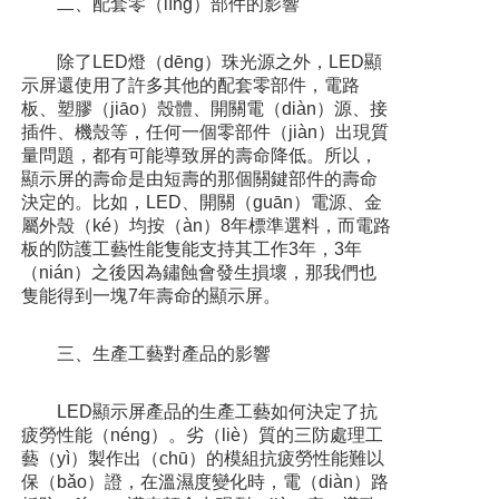
二、配套零（líng）部件的影響
除了LED燈（dēng）珠光源之外，LED顯
示屏還使用了許多其他的配套零部件，電路
板、塑膠（jiāo）殼體、開關電（diàn）源、接
插件、機殼等，任何一個零部件（jiàn）出現質
量問題，都有可能導致屏的壽命降低。所以，
顯示屏的壽命是由短壽的那個關鍵部件的壽命
決定的。比如，LED、開關（guān）電源、金
屬外殼（ké）均按（àn）8年標準選料，而電路
板的防護工藝性能隻能支持其工作3年，3年
（nián）之後因為鏽蝕會發生損壞，那我們也
隻能得到一塊7年壽命的顯示屏。
三、生產工藝對產品的影響
LED顯示屏產品的生產工藝如何決定了抗
疲勞性能（néng）。劣（liè）質的三防處理工
藝（yì）製作出（chū）的模組抗疲勞性能難以
保（bǎo）證，在溫濕度變化時，電（diàn）路