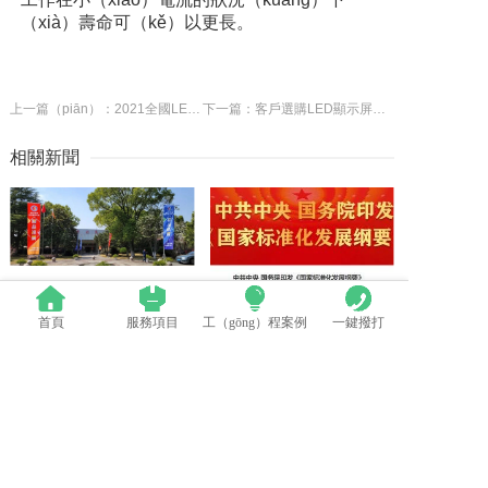
（xià）壽命可（kě）以更長。
上一篇（piān）：2021全國LED顯示行業精品巡展燃情收官
下一篇：客戶選購LED顯示屏四大誤區（qū）
相關新聞
首頁
服務項目
工（gōng）程案例
一鍵撥打
群英薈萃 共聚上海丨全（quán）國LED精品（pǐn）巡展攜手共謀行業發展（zhǎn）大計
中國LED顯示應用行業標準情況一覽