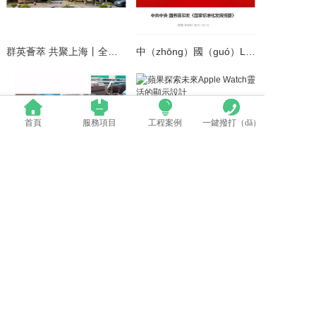
群英薈萃 共聚上海丨全國LED精品巡展攜手共（gòng）謀行業發展大（dà）計
中（zhōng）國（guó）LED顯示應用行（háng）業（yè）標準情況一覽（lǎn）
首頁
服務項目
工程案例
一鍵撥打（dǎ）
LED模組維修焊接中注意點（建議收（shōu）藏）
蘋果探索（suǒ）未來Apple Watch靈活的顯示設計
電（diàn）話：0512-53588285
地址：太倉市高新區鄭和中（zhōng）路376
號
備案號：蘇ICP備2022015141號