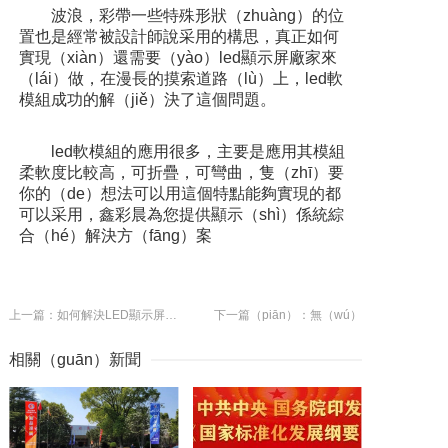
波浪，彩帶一些特殊形狀（zhuàng）的位
置也是經常被設計師說采用的構思，真正如何
實現（xiàn）還需要（yào）led顯示屏廠家來
（lái）做，在漫長的摸索道路（lù）上，led軟
模組成功的解（jiě）決了這個問題。
led軟模組的應用很多，主要是應用其模組
柔軟度比較高，可折疊，可彎曲，隻（zhī）要
你的（de）想法可以用這個特點能夠實現的都
可以采用，鑫彩晨為您提供顯示（shì）係統綜
合（hé）解決方（fāng）案
上一篇：如何解決LED顯示屏顏色的亮度不一
下一篇（piān）：無（wú）
相關（guān）新聞