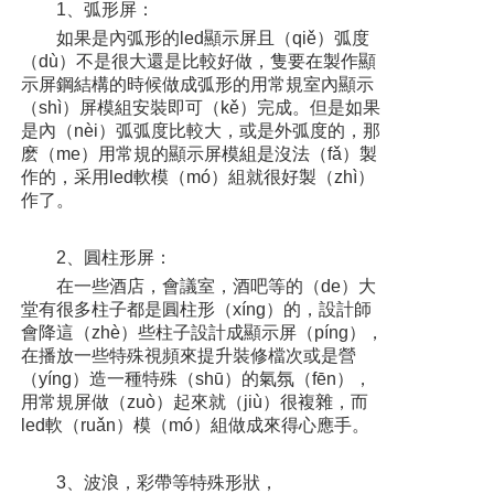
1、弧形屏：
如果是內弧形的led顯示屏且（qiě）弧度
（dù）不是很大還是比較好做，隻要在製作顯
示屏鋼結構的時候做成弧形的用常規室內顯示
（shì）屏模組安裝即可（kě）完成。但是如果
是內（nèi）弧弧度比較大，或是外弧度的，那
麽（me）用常規的顯示屏模組是沒法（fǎ）製
作的，采用led軟模（mó）組就很好製（zhì）
作了。
2、圓柱形屏：
在一些酒店，會議室，酒吧等的（de）大
堂有很多柱子都是圓柱形（xíng）的，設計師
會降這（zhè）些柱子設計成顯示屏（píng），
在播放一些特殊視頻來提升裝修檔次或是營
（yíng）造一種特殊（shū）的氣氛（fēn），
用常規屏做（zuò）起來就（jiù）很複雜，而
led軟（ruǎn）模（mó）組做成來得心應手。
3、波浪，彩帶等特殊形狀，