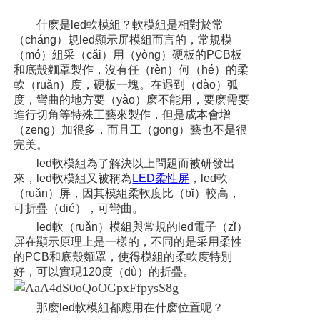
什麽是led軟模組？軟模組是相對於常
（cháng）規led顯示屏模組而言的，常規模
（mó）組采（cǎi）用（yòng）硬板的PCB板
和底殼麵罩製作，沒有任（rèn）何（hé）的柔
軟（ruǎn）度，硬板一塊。在遇到（dào）弧
度，彎曲的地方要（yào）麽不能用，要麽需要
進行切角等特殊工藝來製作，但是成本會增
（zēng）加很多，而且工（gōng）藝也不是很
完美。
led軟模組為了解決以上問題而被研發出
來，led軟模組又被稱為
LED柔性屏
，led軟
（ruǎn）屏，因其模組柔軟度比（bǐ）較高，
可折疊（dié），可彎曲。
led軟（ruǎn）模組與常規的led電子（zǐ）
屏在顯示原理上是一樣的，不同的是采用柔性
的PCB和底殼麵罩，使得模組的柔軟度特別
好，可以實現120度（dù）的折疊。
那麽led軟模組都應用在什麽位置呢？