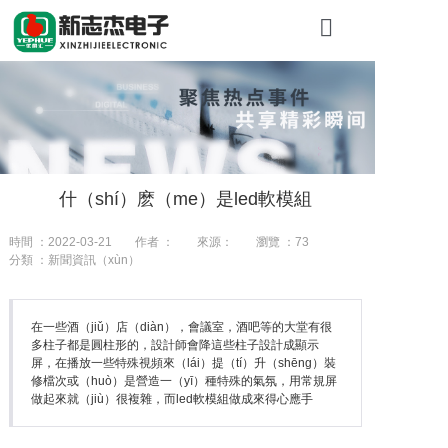
首頁
關於糖心VLO
產品展示
什（shí）麽（me）是led軟模組
工程案例
時間 ：2022-03-21
作者 ：
來源：
瀏覽 ：
73
新聞資訊（xù
分類 ：新聞資訊（xùn）
聯係我（wǒ）
在一些酒（jiǔ）店（diàn），會議室，酒吧等的大堂有很
多柱子都是圓柱形的，設計師會降這些柱子設計成顯示
屏，在播放一些特殊視頻來（lái）提（tí）升（shēng）裝
修檔次或（huò）是營造一（yī）種特殊的氣氛，用常規屏
做起來就（jiù）很複雜，而led軟模組做成來得心應手