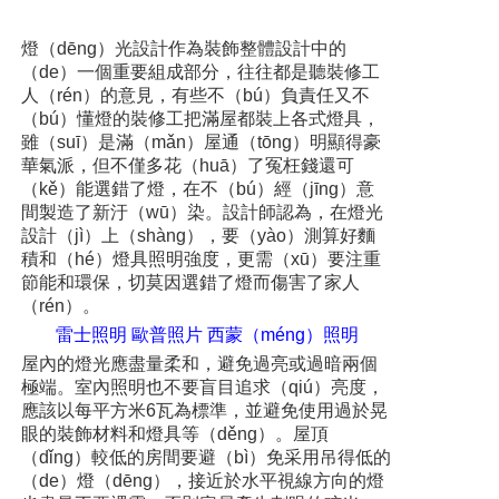
燈（dēng）光設計作為裝飾整體設計中的
（de）一個重要組成部分，往往都是聽裝修工
人（rén）的意見，有些不（bú）負責任又不
（bú）懂燈的裝修工把滿屋都裝上各式燈具，
雖（suī）是滿（mǎn）屋通（tōng）明顯得豪
華氣派，但不僅多花（huā）了冤枉錢還可
（kě）能選錯了燈，在不（bú）經（jīng）意
間製造了新汙（wū）染。設計師認為，在燈光
設計（jì）上（shàng），要（yào）測算好麵
積和（hé）燈具照明強度，更需（xū）要注重
節能和環保，切莫因選錯了燈而傷害了家人
（rén）。
雷士照明 歐普照片 西蒙（méng）照明
屋內的燈光應盡量柔和，避免過亮或過暗兩個
極端。室內照明也不要盲目追求（qiú）亮度，
應該以每平方米6瓦為標準，並避免使用過於晃
眼的裝飾材料和燈具等（děng）。屋頂
（dǐng）較低的房間要避（bì）免采用吊得低的
（de）燈（dēng），接近於水平視線方向的燈