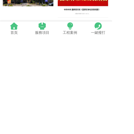
群英薈萃 共聚上海丨全國LED精品巡展攜手共謀行業發展大（dà）計
中國LED顯示（shì）應用（yòng）行業標準情況一覽
首頁
服務項目
工程案例
一鍵撥打
LED模組維修焊接中注意點（建議收藏）
蘋果探索（suǒ）未來Apple Watch靈活的顯示設（shè）計
電話：0512-53588285
地址：太倉市高新區鄭和中路376號