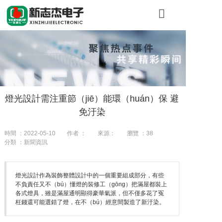
首頁
關於糖心VLO
產品展示
燈光設計需注重節（jiē）能環（huán）保 避
工程案例
免汙染
新聞資（zī）
時間 ：2022-05-10
作者 ：
來源：
瀏覽 ：
38
分類 ：新聞資訊
聯係我們
燈光設計作為裝飾整體設計中的一個重要組成部分，有些
不負責任又不（bú）懂燈的裝修工（gōng）把滿屋都裝上
各式燈具，雖是滿屋通明顯得豪華氣派，但不僅多花了冤
枉錢還可能選錯了燈，在不（bú）經意間製造了新汙染。