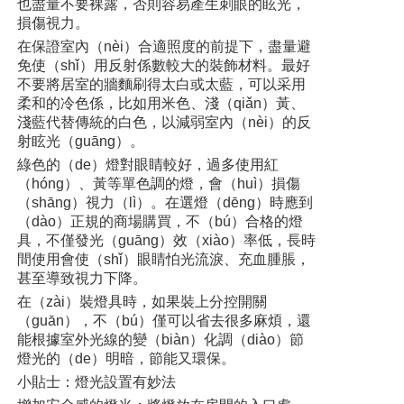
也盡量不要裸露，否則容易產生刺眼的眩光，
損傷視力。
在保證室內（nèi）合適照度的前提下，盡量避
免使（shǐ）用反射係數較大的裝飾材料。最好
不要將居室的牆麵刷得太白或太藍，可以采用
柔和的冷色係，比如用米色、淺（qiǎn）黃、
淺藍代替傳統的白色，以減弱室內（nèi）的反
射眩光（guāng）。
綠色的（de）燈對眼睛較好，過多使用紅
（hóng）、黃等單色調的燈，會（huì）損傷
（shāng）視力（lì）。在選燈（dēng）時應到
（dào）正規的商場購買，不（bú）合格的燈
具，不僅發光（guāng）效（xiào）率低，長時
間使用會使（shǐ）眼睛怕光流淚、充血腫脹，
甚至導致視力下降。
在（zài）裝燈具時，如果裝上分控開關
（guān），不（bú）僅可以省去很多麻煩，還
能根據室外光線的變（biàn）化調（diào）節
燈光的（de）明暗，節能又環保。
小貼士：燈光設置有妙法