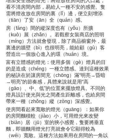
增加安全感的燈光：將燈放在房間的入口處，
看不清房間內部，易給人一種不安的感覺。隻
需將燈改放在房間的裏（lǐ）邊，便立刻增添
（tiān）了安（ān）全（quán）感。
房（fáng）間的縱深度也有（yǒu）所擴
（kuò）展（zhǎn）。若觀察女裝商店的照明
（míng）方法就會發現，除了商品櫥窗外，最
裏邊的牆壁（bì）也很明亮，能給顧（gù）客
營造出一個放心進入的環（huán）境。
富有立體感的燈光：使用多個（gè）燈具的目
的是造成（chéng）一種立體感。達到這種效果
的秘訣在於讓房間充（chōng）滿“明亮→昏暗
→明亮”的節奏感，具體來說就是用“高
（gāo）、中、低”的位置來擺放燈具。不同的
燈具設計使光與光之間產生距離感，也給房間
帶來一種（zhǒng）縱（zòng）深感覺。
使房間看起來寬敞的燈光（guāng）：如果你
的房間麵積較（jiào）小，可用燈光來改變
（biàn）居（jū）室的狹小感覺，隻要將垂直
麵，即牆麵用燈光打亮就會令它顯得較為
（wéi）寬敞。這種方法如果用在房間的一角以