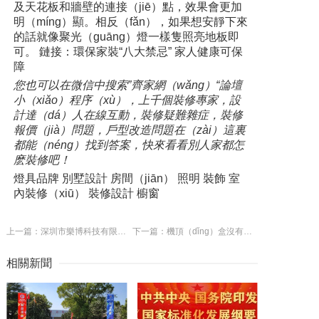
及天花板和牆壁的連接（jiē）點，效果會更加
明（míng）顯。相反（fǎn），如果想安靜下來
的話就像聚光（guāng）燈一樣隻照亮地板即
可。 鏈接：環保家裝“八大禁忌” 家人健康可保
障
您也可以在微信中搜索”齊家網（wǎng）“論壇
小（xiǎo）程序（xù），上千個裝修專家，設
計達（dá）人在線互動，裝修疑難雜症，裝修
報價（jià）問題，戶型改造問題在（zài）這裏
都能（néng）找到答案，快來看看別人家都怎
麽裝修吧！
燈具品牌 別墅設計 房間（jiān） 照明 裝飾 室
內裝修（xiū） 裝修設計 櫥窗
上一篇：深圳市樂博科技有限公司
下一篇：機頂（dǐng）盒沒有信號怎（zěn）麽辦 怎麽解決機頂盒沒有信號問題
相關新聞