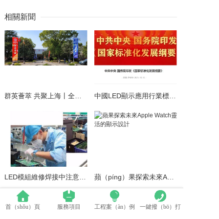
相關新聞
群英薈萃 共聚上海丨全國LED精品巡（xún）展攜手（shǒu）共謀行業發展大計
中國LED顯示應用行業標準情（qíng）況一覽
LED模組維修焊接中注意點（建議收藏）
蘋（píng）果探索未來Apple Watch靈活的顯示設計
首（shǒu）頁
服務項目
工程案（àn）例
一鍵撥（bō）打