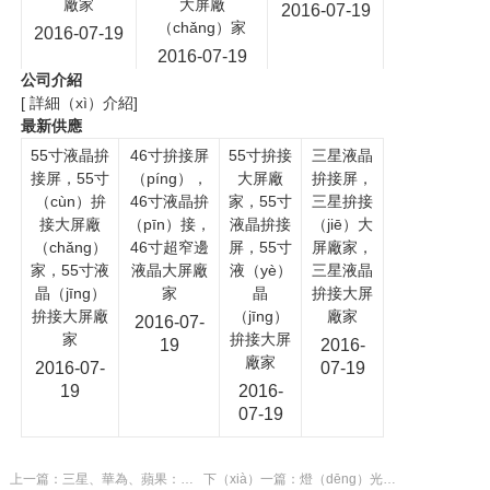
廠家
大屏廠
2016-07-19
（chǎng）家
2016-07-19
2016-07-19
公司介紹
[ 詳細（xì）介紹]
最新供應
55寸液晶拚
46寸拚接屏
55寸拚接
三星液晶
接屏，55寸
（píng），
大屏廠
拚接屏，
（cùn）拚
46寸液晶拚
家，55寸
三星拚接
接大屏廠
（pīn）接，
液晶拚接
（jiē）大
（chǎng）
46寸超窄邊
屏，55寸
屏廠家，
家，55寸液
液晶大屏廠
液（yè）
三星液晶
晶（jīng）
家
晶
拚接大屏
拚接大屏廠
（jīng）
廠家
2016-07-
家
拚接大屏
19
2016-
廠家
2016-07-
07-19
19
2016-
07-19
上一篇：三星、華為、蘋果：柔性屏的戰爭
下（xià）一篇：燈（dēng）光設計需注（zhù）重節能環保 避免汙染