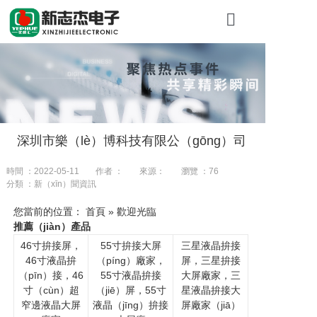
首頁
關於糖心VLO
產品展示
深圳市樂（lè）博科技有限公（gōng）司
工程案例
時間 ：2022-05-11
作者 ：
來源：
瀏覽 ：
76
新聞資訊
分類 ：新（xīn）聞資訊
聯係我們
您當前的位置： 首頁 » 歡迎光臨
推薦（jiàn）產品
46寸拚接屏，
55寸拚接大屏
三星液晶拚接
46寸液晶拚
（píng）廠家，
屏，三星拚接
（pīn）接，46
55寸液晶拚接
大屏廠家，三
寸（cùn）超
（jiē）屏，55寸
星液晶拚接大
窄邊液晶大屏
液晶（jīng）拚接
屏廠家（jiā）