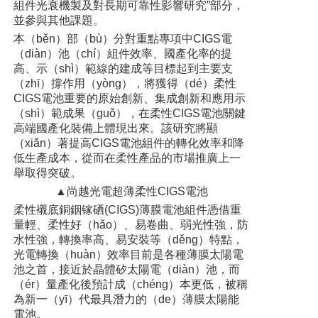
組件光衰機製及對長期可靠性影響研究”部分，
並參與其他課題。
本（běn）部（bù）分對重點專項中CIGS電
（diàn）池（chí）組件效率、國產化率的提
高、示（shì）範線的建成等目標起到主要支
（zhī）撐作用（yòng），將獲得（dé）柔性
CIGS電池重要的原始創新、集成創新和應用示
（shì）範成果（guǒ），在柔性CIGS電池關鍵
高端國產化裝備上體現出來。該研究將顯
（xiǎn）著提高CIGS電池組件的轉化效率和降
低生產成本，從而在柔性產品的市場推廣上一
舉取得突破。
▲尚越光電超薄柔性CIGS電池
柔性襯底銅銦镓硒(CIGS)薄膜電池組件憑借重
量輕、柔性好（hǎo）、易卷曲、弱光性強，防
水性強，轉換率高、易安裝等（děng）特點，
光電轉換（huàn）效率目前是各種薄膜太陽電
池之首，接近於晶體矽太陽電（diàn）池，而
（ér）量產化後預計成（chéng）本更低，被稱
為新一（yī）代最具潛力的（de）薄膜太陽能
電池。