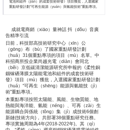
電池和組件（jiàn）的成套技術研發》項目獲批，入選國家
重點研發計劃“可再生能源（yuán）與氫能技術”重點專項。
成就電商銷（xiāo）量神話 抖（dǒu）音廣
告精準引流
日前，科技部高技術研究中心（xīn）公
（gōng）布（bù）了國家重點研發計劃
（huá）31個重點專項的項目（mù）名單。中
科招商所投企業尚越光電（diàn）會同北
（běi）京低碳清潔能源研究所申報的《柔性銅
銦镓硒薄膜太陽能電池和組件的成套技術研
發》項目（mù）獲批，入選國家重點研發計劃
（huá）“可再生（shēng）能源與氫能技（jì）
術”重點專項。
本重點專項按照太陽能、風能、生物質能、地
熱能與海洋能、氫能（néng）、可再（zài）生
能源耦合與係統（tǒng）集（jí）成技術6個創
新鏈(技術方向)， 共部署38個重點研究任務。
專項實施周期為4年(2018-2022年)。其（qí）
中，“柔性（xìng）襯底銅銦镓硒薄膜電池組件