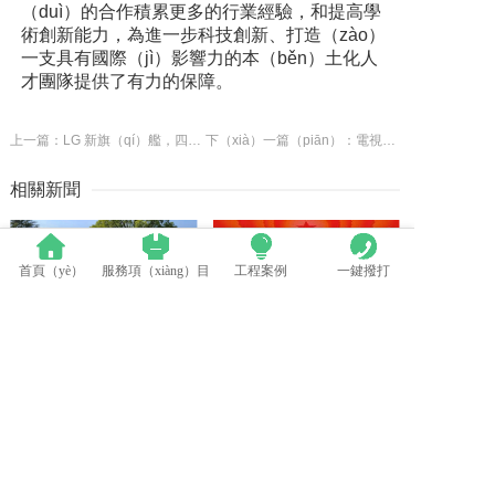
（duì）的合作積累更多的行業經驗，和提高學
術創新能力，為進一步科技創新、打造（zào）
一支具有國際（jì）影響力的本（běn）土化人
才團隊提供了有力的保障。
上一篇：LG 新旗（qí）艦，四舍五入也（yě）是折（shé）疊屏了
下（xià）一篇（piān）：電視背景牆邊框哪種材料好（hǎo） 裝（zhuāng）修（xiū）電視背景牆注（zhù）意（yì）事項
相關新聞
首頁（yè）
服務項（xiàng）目
工程案例
一鍵撥打
群英薈萃 共（gòng）聚上海丨全國LED精品巡展攜手共（gòng）謀行業發展大計
中國（guó）LED顯示應用行業標準情況一覽