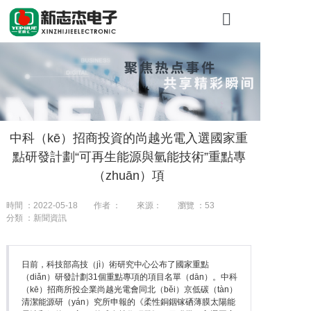
首頁
關於糖心VLOG
產品展示
中科（kē）招商投資的尚越光電入選國家重
工程案例
點研發計劃“可再生能源與氫能技術”重點專
新聞資訊
（zhuān）項
聯係我們（me
時間 ：2022-05-18
作者 ：
來源：
瀏覽 ：
53
分類 ：新聞資訊
日前，科技部高技（jì）術研究中心公布了國家重點
（diǎn）研發計劃31個重點專項的項目名單（dān）。中科
（kē）招商所投企業尚越光電會同北（běi）京低碳（tàn）
清潔能源研（yán）究所申報的《柔性銅銦镓硒薄膜太陽能