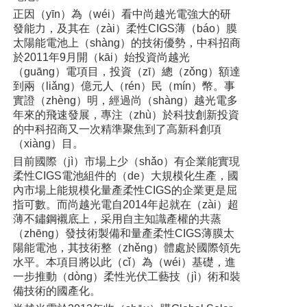
正因（yīn）為（wéi）看中尚越光電強大的研
發能力，及其在（zài）柔性CIGS薄（báo）膜
太陽能電池上（shàng）的技術優勢，中科招商
於2011年9月開（kāi）始投資尚越光
（guāng）電項目，投資（zī）總（zǒng）額達
到兩（liǎng）億元人（rén）民（mín）幣。事
實證（zhèng）明，經過尚（shàng）越光電多
年來的飛速發展，專注（zhù）於科技創新投資
的中科招商又一次精準聚焦到了高新科創項
（xiàng）目。
目前國際（jì）市場上少（shǎo）有企業能實現
柔性CIGS電池組件的（de）大規模化生產，國
內市場上能規模化量產柔性CIGS的企業更是屈
指可數。而尚越光電自2014年起就在（zài）超
薄不鏽鋼襯底上，采用自主知識產權的共蒸
（zhēng）發技術製備和量產柔性CIGS薄膜太
陽能電池，其技術整（zhěng）體處於國際領先
水平。本項目將以此（cǐ）為（wéi）基礎，進
一步推動（dòng）柔性光伏工藝技（jì）術和裝
備技術的國產化。