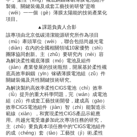
製備、關鍵裝備及成套工藝技術研發”是唯
（wéi）一一個（gè）薄膜太陽能的技術產業化
項目。
▲課題負責人合影
該專項由北京低碳清潔能源研究所作為項目
（mù）牽頭單位（wèi），聯合包括尚越光電
（diàn）在內的全國相關領域10家優勢（shì）
團隊協同創新。主（zhǔ）要研究內（nèi）容
為解決柔性襯底薄膜（mó）電池及組件
（jiàn）產業發展的技術瓶頸，開展基於柔性襯
底高效率銅銦（yīn）镓硒薄膜電池組（zǔ）件
關鍵裝備及共性關鍵技術研究。
為解決製約高效率柔性CIGS電池（chí）效率
（lǜ）提升的重大科學問題，完（wán）成電池
組（zǔ）件成套工藝技術開發，建成高（gāo）
效率CIGS電池組件（jiàn）智（zhì）能製造示
範線（xiàn），和實現柔性CIGS產品示範應
用。尚越光電受邀參加此次專項任務的研究，
主（zhǔ）要負責本項任務中的“CIGS電池組件
的成（chéng）套（tào）工藝技（jì）術,柔性