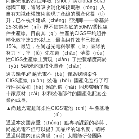
尚越光電於2012年收（shōu）購Global Solar
德國工廠，通過吸收消化和後期融（róng）入
自有知識產權技術實現了產線的國產化提（tí）
升，已在杭州建成（chéng）亞洲唯一一條基於
25-30微米（mǐ）厚不鏽鋼基底的50MW柔性組
件生產線。目前其（qí）生產的CIGS平均組件
轉化效率達13%以上，最高組件效率已接近
15%。最近，在尚越光電科學家（jiā）團隊的
努力下，率（lǜ）先在超（chāo）薄柔（róu）
性CIGS生產線上實現（xiàn）了控製精度高於
（yú）5納米的規模化量產（chǎn）。
過去幾年,尚越光電不（bú）僅為我國柔性
CIGS產線（xiàn）裝備（bèi）國產化進行了可
行性探索和（hé）驗證,還（hái）同步帶動了幾
十家原材（cái）料和裝備部件的國產化配套企
業的成長。
▲尚越光電超薄柔性CIGS電池（chí）生產基地
（dì）
通過本次國家重（chóng）點專項課題的參與，
尚越光電不但可以提升其品牌的知名度，還將
通過與國內頂尖薄膜（mó）太陽能研發團隊