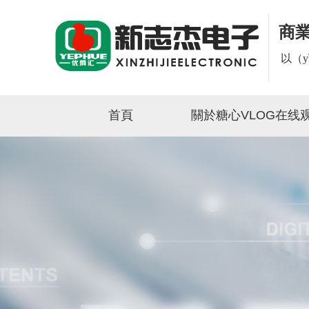
商
以（
首頁
關於糖心VLOG在线