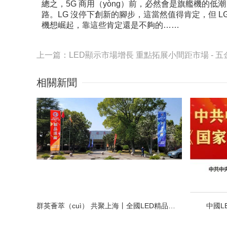
總之，5G 商用（yòng）前，必然會是旗艦機的低潮
路。LG 沒停下創新的腳步，這當然值得肯定，但 
機想崛起，靠這些肯定還是不夠的……
上一篇：LED顯示市場增長 重點拓展小間距市場 - 五金
相關新聞
群英薈萃（cuì） 共聚上海丨全國LED精品巡展攜手共謀行業發展大計
中國L