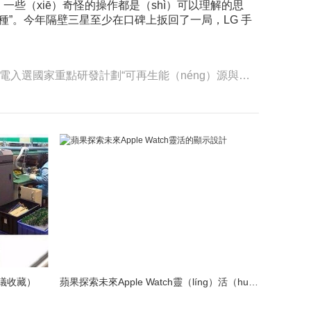
）一些（xiē）奇怪的操作都是（shì）可以理解的思
種”。今年隔壁三星至少在口碑上扳回了一局，LG 手
下一篇：中科招商投資的尚越光電入選國家重點研發計劃“可再生能（néng）源與氫能技術”重點專項
議收藏）
蘋果探索未來Apple Watch靈（líng）活（huó）的顯示設計