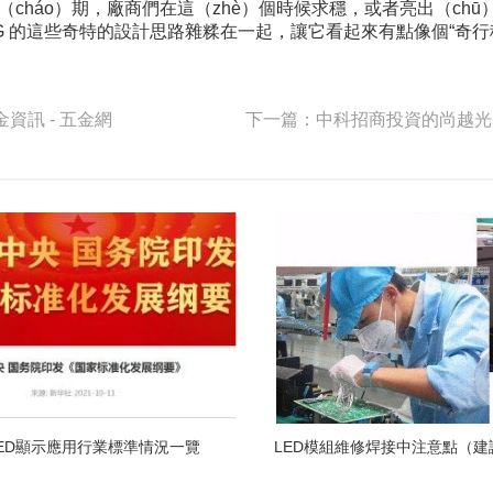
（cháo）期，廠商們在這（zhè）個時候求穩，或者亮出（chū
LG 的這些奇特的設計思路雜糅在一起，讓它看起來有點像個“奇行
資訊 - 五金網
ED顯示應用行業標準情況一覽
LED模組維修焊接中注意點（建