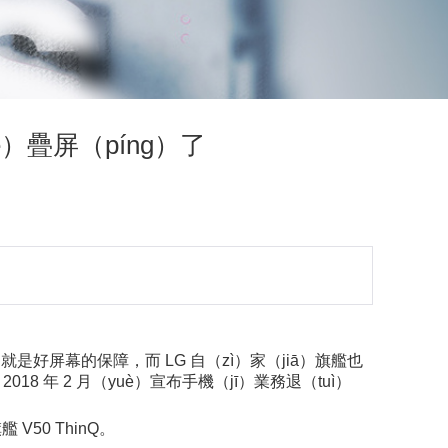
é）疊屏（píng）了
就是好屏幕的保障，而 LG 自（zì）家（jiā）旗艦也
 年 2 月（yuè）宣布手機（jī）業務退（tuì）
V50 ThinQ。