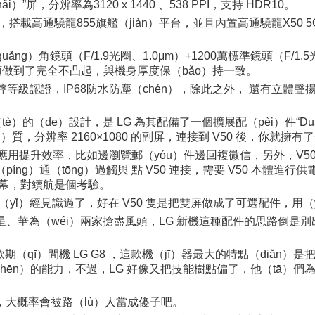
hǎi）”屏，分辨率為3120 x 1440 、538 PPI，支持 HDR10。
搭載高通驍龍855旗艦（jiàn）平台，並且內置高通驍龍X50 5G調
ǎng）角鏡頭（F/1.9光圈、1.0μm）+1200萬標準鏡頭（F/1.5
鏡頭做到了完全不凸起，與機身厚度保（bǎo）持一致。
G 防摔等級認證，IP68防水防塵（chén），除此之外， 還有立體聲
è）的（de）設計，是 LG 為其配備了一個擴展配（pèi）件“Dua
i）質，分辨率 2160×1080 的副屏，連接到 V50 後，你就擁
個應用提升效率，比如邊瀏覽郵（yóu）件邊回複微信，另外，V5
íng）通（tōng）過觸與 點 V50 連接，需要 V50 本體進
i）屏幕，對續航是個考驗。
上已（yǐ）經見識過了，好在 V50 隻是把雙屏做成了可選配件，用
，三星、華為（wéi）兩家搶盡風頭，LG 新機這種配件的思路倒是
另一款期（qī）間機 LG G8 ，這款機（jī）器最大的特點（diǎn）是
ēn）的能力，不過，LG 好像又把技能樹點偏了，他（tā）們為 G8 
），大概率會被路（lù）人當成傻子吧。