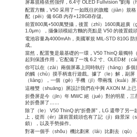
屏幕規格依然強悍，6.4寸 OLED Fullvision “劉海（
配置方麵，V50 采用了一如既往的旗艦（jiàn）規格，
配（pèi）備 6GB 內存+128GB存儲。
前置800萬+500萬雙攝，後置（zhì）1600萬超廣（gu
1.0μm），攝像頭模組方麵的亮點是 V50 的後置
電池容量為4000mAh，美國軍規 MIL-STD 810
成。
當然，配置隻是最基礎的一環，V50 ThinQ 最獨特（t
起到保護作用，它配備了一塊 6.2 寸、OLED材（cá
你可以在（zài）兩個屏幕上同時執行（háng）多
的觸（chù）摸手柄進行遊戲。據了（le）解，副屏（p
（liàng），一個（gè）手機（jī）帶兩塊（kuà
這種雙（shuāng）屏設計我們在中興 AXON M 
折疊屏是今（jīn）年 MWC 絕（jué）對的明星
於折疊屏了……
除了（le） V50 ThinQ 的“折疊屏”，LG 還帶了
上，從而（ér）讓前置鏡頭也有了記（jì）錄景深（sh
鎖），以及手勢操作。
對著一個手（shǒu）機比劃來（lái）比劃去（qù