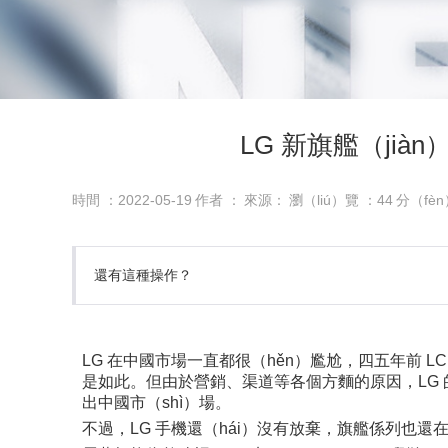
LG 新旗艦（jià
時間 ：2022-05-19
作者 ：
來源：
瀏（liú）覽 ：
44
分（fè
還有這種操作？
LG 在中國市場一直都很（hěn）尷尬，四五年前 LC
是如此。但由於營銷、渠道等各個方麵的原因，LG 的機器
出中國市（shì）場。
不過，LG 手機還（hái）沒有放棄，旗艦係列也還在堅持