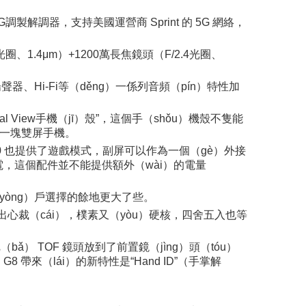
製解調器，支持美國運營商 Sprint 的 5G 網絡，
光圈、1.4μm）+1200萬長焦鏡頭（F/2.4光圈、
揚聲器、Hi-Fi等（děng）一係列音頻（pín）特性加
l View手機（jī）殼”，這個手（shǒu）機殼不隻能
有了一塊雙屏手機。
0 也提供了遊戲模式，副屏可以作為一個（gè）外接
行供電，這個配件並不能提供額外（wài）的電量
（yòng）戶選擇的餘地更大了些。
別出心裁（cái），樸素又（yòu）硬核，四舍五入也等
把（bǎ） TOF 鏡頭放到了前置鏡（jìng）頭（tóu）
帶來（lái）的新特性是“Hand ID”（手掌解