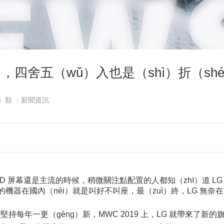
n），四舍五（wǔ）入也是（shì）折（sh
n）類 ：新聞資訊
D 屏幕還是主流的時候，稍微關注點配置的人都知（zhī）道 LG 
在國內（nèi）就是叫好不叫座，最（zuì）終，LG 無奈在 2018
每年一更（gèng）新，MWC 2019 上，LG 就帶來了新的旗艦 