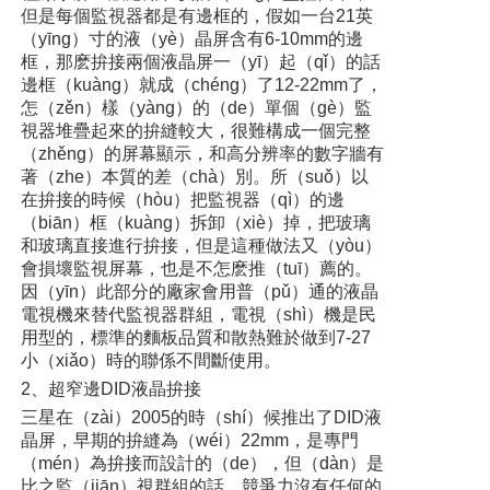
但是每個監視器都是有邊框的，假如一台21英
（yīng）寸的液（yè）晶屏含有6-10mm的邊
框，那麽拚接兩個液晶屏一（yī）起（qǐ）的話
邊框（kuàng）就成（chéng）了12-22mm了，
怎（zěn）樣（yàng）的（de）單個（gè）監
視器堆疊起來的拚縫較大，很難構成一個完整
（zhěng）的屏幕顯示，和高分辨率的數字牆有
著（zhe）本質的差（chà）別。所（suǒ）以
在拚接的時候（hòu）把監視器（qì）的邊
（biān）框（kuàng）拆卸（xiè）掉，把玻璃
和玻璃直接進行拚接，但是這種做法又（yòu）
會損壞監視屏幕，也是不怎麽推（tuī）薦的。
因（yīn）此部分的廠家會用普（pǔ）通的液晶
電視機來替代監視器群組，電視（shì）機是民
用型的，標準的麵板品質和散熱難於做到7-27
小（xiǎo）時的聯係不間斷使用。
2、超窄邊DID液晶拚接
三星在（zài）2005的時（shí）候推出了DID液
晶屏，早期的拚縫為（wéi）22mm，是專門
（mén）為拚接而設計的（de），但（dàn）是
比之監（jiān）視群組的話，競爭力沒有任何的