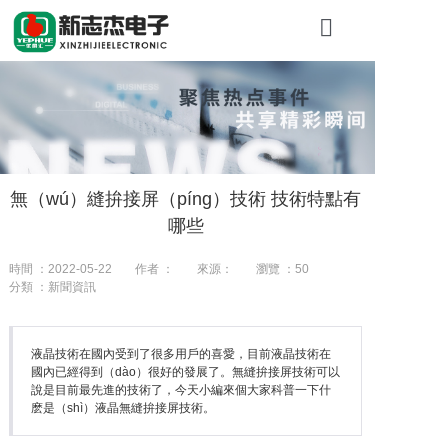
首頁
關於新（xīn
產品展示
無（wú）縫拚接屏（píng）技術 技術特點有
工程案（àn）
哪些
新聞資訊
時間 ：2022-05-22
作者 ：
來源：
瀏覽 ：
50
分類 ：新聞資訊
聯係我們
液晶技術在國內受到了很多用戶的喜愛，目前液晶技術在
國內已經得到（dào）很好的發展了。無縫拚接屏技術可以
說是目前最先進的技術了，今天小編來個大家科普一下什
麽是（shì）液晶無縫拚接屏技術。