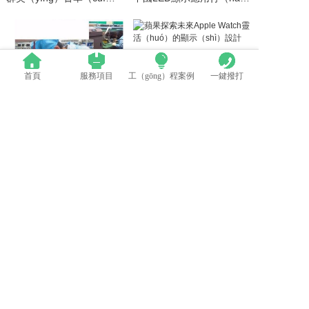
首頁
服務項目
工（gōng）程案例
一鍵撥打
LED模組維修焊接中注（zhù）意點（diǎn）（建（jiàn）議收藏）
蘋果探索未來Apple Watch靈活的顯示設計
電話：0512-53588285
地址：太倉市高新區鄭和中路376號
備案號：蘇ICP備2022015141號
糖心VLOG在线观看-糖心VLOG破解版-糖心国产传媒vlog-糖心vlog官
网观看