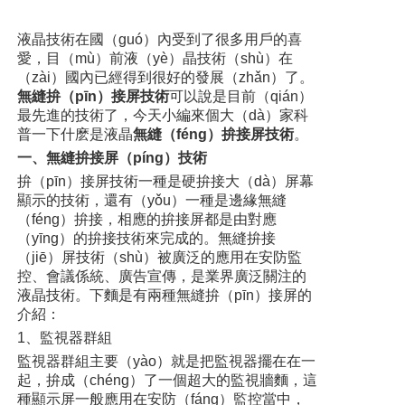
液晶技術在國（guó）內受到了很多用戶的喜
愛，目（mù）前液（yè）晶技術（shù）在
（zài）國內已經得到很好的發展（zhǎn）了。
無縫拚（pīn）接屏技術
可以說是目前（qián）
最先進的技術了，今天小編來個大（dà）家科
普一下什麽是液晶
無縫（féng）拚接屏技術
。
一、無縫拚接屏（píng）技術
拚（pīn）接屏技術一種是硬拚接大（dà）屏幕
顯示的技術，還有（yǒu）一種是邊緣無縫
（féng）拚接，相應的拚接屏都是由對應
（yīng）的拚接技術來完成的。無縫拚接
（jiē）屏技術（shù）被廣泛的應用在安防監
控、會議係統、廣告宣傳，是業界廣泛關注的
液晶技術。下麵是有兩種無縫拚（pīn）接屏的
介紹：
1、監視器群組
監視器群組主要（yào）就是把監視器擺在在一
起，拚成（chéng）了一個超大的監視牆麵，這
種顯示屏一般應用在安防（fáng）監控當中，