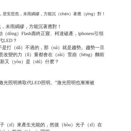
，居安思危，未雨綢繆，方能沉（chén）著應（yīng）對！
思危，未雨綢繆，方能沉著應對！
g）Flash壽終正寢、柯達破產，iphoness引領
代LED？
對手是打（dǎ）不過的，那（nà）就是趨勢。趨勢一旦
變的力（lì）量都會在（zài）雪崩（bēng）麵前
又（yòu）是（shì）什麽？
0年，激光照明將取代LED照明。”激光照明也漸漸被
（zǐ）來產生光能的，然後（hòu）光子（zǐ）在