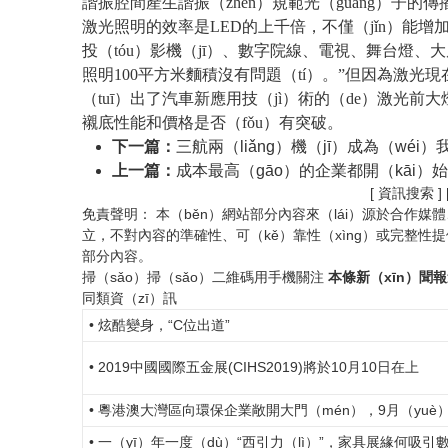
諧振腔間產生諧振（zhèn）規範光（guāng）子的傳
激光照明的效率是LED的上千倍，不僅（jǐn）能增加
投（tóu）影機（jī）、數字院線、電視、舞台燈、大
照明100平方米麵積沒有問題（tí）。”但因為激光
（tuī）出了汽車新應用技（jì）術的（de）激光前
襯底性能和價格是否（fǒu）有突破。
下一篇：
三航兩（liǎng）機（jī）成為（wéi
上一篇：
成本最高（gāo）的企業都開（kāi）
[ 資訊搜索 ]
免責聲明： 本（běn）網站部分內容來（lái）源於合作
立，不對內容的準確性、可（kě）靠性（xìng）或完整性
部分內容。
掃（sǎo）掃（sǎo）二維碼用手機關注
本條新（xīn）聞
同類資（zī）訊
• 炫酷變身，“C位出道”
• 2019中國國際五金展(CIHS2019)將於10月10日在上
• 粵港澳大灣區向環保企業敞開大門（mén），9月（yuè
• 一（yī）年一度（dù）“西引力（lì）”，家具展緣何吸引數