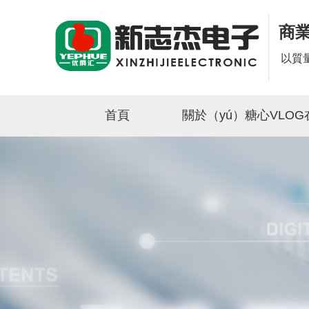
商
以質
首頁
關於（yú）糖心VLO