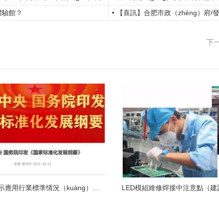
全體驗館？
• 【喜訊】合肥市政（zhèng）府/
下
中國LED顯示應用行業標準情況（kuàng）一（yī）覽
LED模組維修焊接中注意點（建