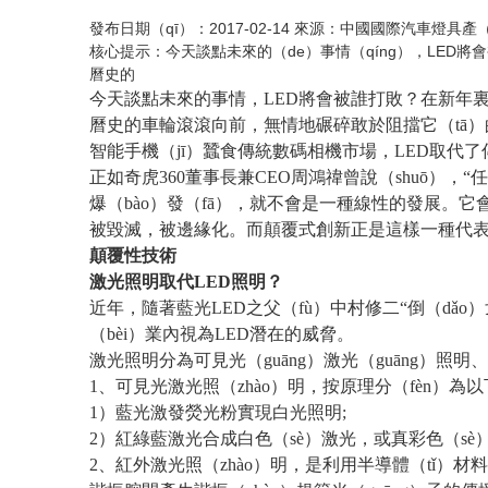
發布日期（qī）：2017-02-14 來源：中國國際汽車燈具產
核心提示：今天談點未來的（de）事情（qíng），LED將
曆史的
今天談點未來的事情，LED將會被誰打敗？在新年裏
曆史的車輪滾滾向前，無情地碾碎敢於阻擋它（tā）的（d
智能手機（jī）蠶食傳統數碼相機市場，LED取代了傳（
正如奇虎360董事長兼CEO周鴻禕曾說（shuō）
爆（bào）發（fā），就不會是一種線性的發展。它
被毀滅，被邊緣化。而顛覆式創新正是這樣一種代表未來
顛覆性技術
激光照明取代LED照明？
近年，隨著藍光LED之父（fù）中村修二“倒（dǎo）
（bèi）業內視為LED潛在的威脅。
激光照明分為可見光（guāng）激光（guāng）照
1、可見光激光照（zhào）明，按原理分（fèn）為以
1）藍光激發熒光粉實現白光照明;
2）紅綠藍激光合成白色（sè）激光，或真彩色（sè）
2、紅外激光照（zhào）明，是利用半導體（tǐ）