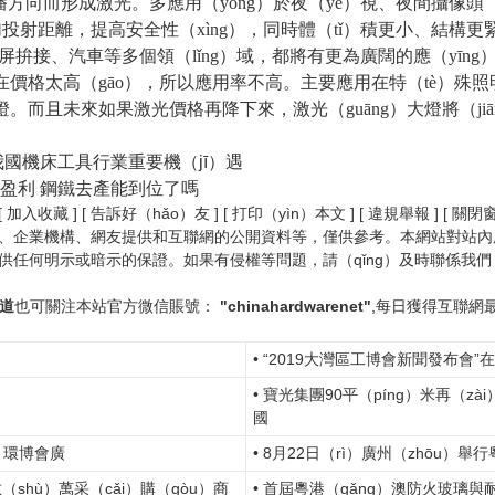
播方向而形成激光。多應用（yòng）於夜（yè）視、夜間攝像頭（t
投射距離，提高安全性（xìng），同時體（tǐ）積更小、結構更緊
屏拚接、汽車等多個領（lǐng）域，都將有更為廣闊的應（yīng）
現在價格太高（gāo），所以應用率不高。主要應用在特（tè）殊
大燈。而且未來如果激光價格再降下來，激光（guāng）大燈將（j
）我國機床工具行業重要機（jī）遇
始盈利 鋼鐵去產能到位了嗎
 [ 加入收藏 ] [ 告訴好（hǎo）友 ] [ 打印（yìn）本文 ] [ 違規舉報 ] [ 關閉
媒體、企業機構、網友提供和互聯網的公開資料等，僅供參考。本網站對站內所有
提供任何明示或暗示的保證。如果有侵權等問題，請（qǐng）及時聯係我們
報道
也可關注本站官方微信賬號：
"chinahardwarenet"
,每日獲得互聯網
• “2019大灣區工博會新聞發布會”
• 寶光集團90平（píng）米再（zà
國
）環博會廣
• 8月22日（rì）廣州（zhōu）
（shù）萬采（cǎi）購（gòu）商
• 首屆粵港（gǎng）澳防火玻璃與