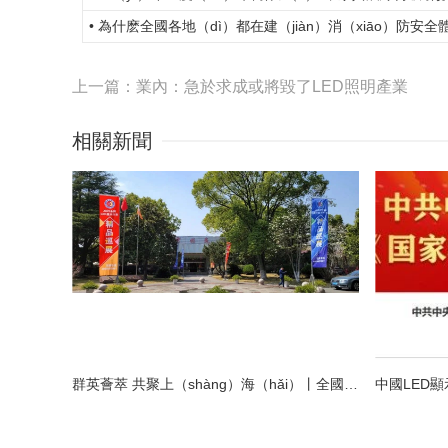
• 為什麽全國各地（dì）都在建（jiàn）消（xiāo）防安
上一篇：業內：急於求成或將毀了LED照明產業
相關新聞
群英薈萃 共聚上（shàng）海（hǎi）丨全國LED精品巡展攜手共謀行業發展大計