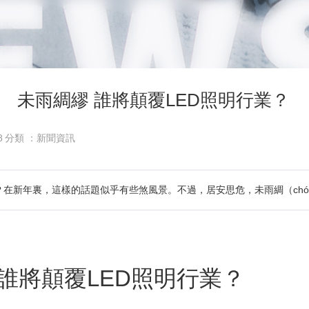
未雨綢繆 誰將顛覆LED照明行業？
8
分類 ：新聞資訊
）？在新年裏，這樣的話題似乎有些煞風景。不過，居安思危，未雨綢（chó
 誰將顛覆LED照明行業？