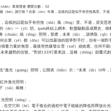
（chǎn）業展覽會 瀏覽次數：
52
會被（bèi）誰打敗？在新（xīn）年裏，這樣的話題似乎有些煞風景。不過
，這樣的話題似乎有些煞（shà）風（fēng）景。不過，居安
e）一（yī）切。ipads終結上網本、軟盤驅動器成曆史、移動（dòn
chuán）統（tǒng）照明，那麽，未來（lái），誰將取（qǔ）
，“任何企業（yè）都（dōu）可以找最強的競爭對手打，但有一個
會積蓄力量於無形，最後突然爆發出雪（xuě）崩效應。任何不願意改
趨勢的信號。”對於LED行業來說，這種（zhǒng）顛覆式創新
戈”激光（guāng）照明，公開表（biǎo）示：“未來（lái）1
明、紅外激光照明：
下（xià）兩種：
光照明（míng）。
材料，在空穴和（hé）電子複合的過程中電子能級的降低而釋放出光子