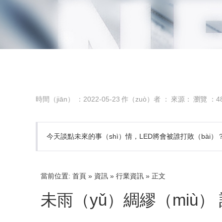
時間（jiān） ：2022-05-23
作（zuò）者 ：
來源：
瀏覽 ：
4
今天談點未來的事（shì）情，LED將會被誰打敗（bài
當前位置: 首頁 » 資訊 » 行業資訊 » 正文
未雨（yǔ）綢繆（miù）