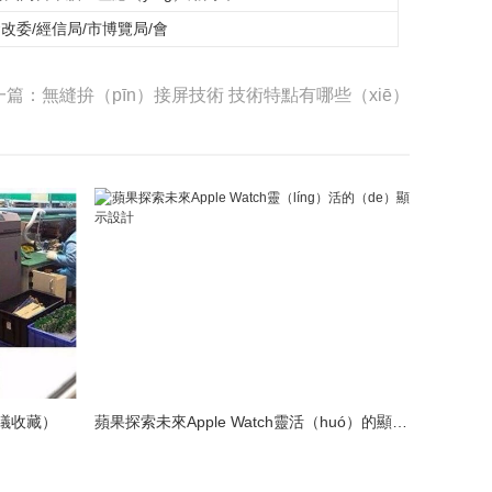
發改委/經信局/市博覽局/會
一篇：無縫拚（pīn）接屏技術 技術特點有哪些（xiē）
議收藏）
蘋果探索未來Apple Watch靈活（huó）的顯示設計