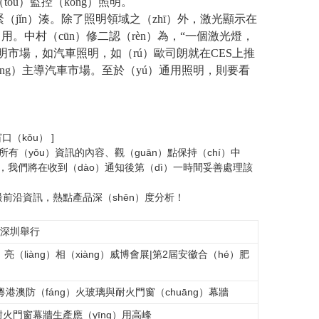
óu）監控（kòng）照明。
（jǐn）湊。除了照明領域之（zhī）外，激光顯示在
用。中村（cūn）修二認（rèn）為，“一個激光燈，
照明市場，如汽車照明，如（rú）歐司朗就在CES上推
iāng）主導汽車市場。至於（yú）通用照明，則要看
窗口（kǒu） ]
（yǒu）資訊的內容、觀（guān）點保持（chí）中
，我們將在收到（dào）通知後第（dì）一時間妥善處理該
最前沿資訊，熱點產品深（shēn）度分析！
在深圳舉行
i）亮（liàng）相（xiàng）威博會展|第2屆安徽合（hé）肥
舉行粵港澳防（fáng）火玻璃與耐火門窗（chuāng）幕牆
耐火門窗幕牆生產應（yīng）用高峰