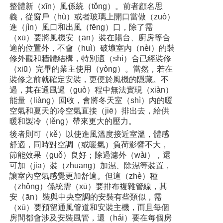
整體新（xīn）風係統（tǒng）。前者顧名思
義，從窗戶（hù）或者玻璃上開口當做（zuò）
進（jìn）風口和出風（fēng）口，除了需
（xū）要將風機安（ān）裝在
陽台
、
廚房
等合
適的位置外，不會（huì）破壞室內（nèi）的
裝
修
外觀和牆體結構，特別適（shì）合已經
裝修
（xiū）
完畢的業主使用（yòng）。當然，若在
裝修之前就確定安裝，更便於風機的隱藏。不
過，其在通風過（guò）程中無法實現（xiàn）
能量（liàng）回收，會將冬天室（shì）內的暖
空氣和夏天的冷空氣直接（jiē）排出去，給供
暖和製冷（lěng）帶來更大的壓力。
後者則可（kě）以使進風溫度接近室溫，體感
舒適，同時對空調（或暖氣）負荷影響不大，
節能效果（guǒ）良好；除過濾外（wài），還
可加（jiā）裝（zhuāng）加濕、除濕等裝置，
讓室內空氣感覺更加舒適。但這（zhè）種
（zhǒng）係統需（xū）要排布複雜管線，其
安（ān）裝與中央空調的安裝有些類似，需
（xū）要預留通風管道和安裝主機，而且每個
房間都會涉及安裝風管，還（hái）要在每個房