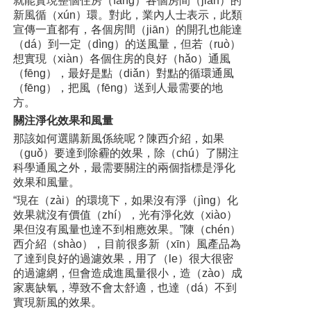
就能實現整個住房（fáng）各個房間（jiān）的
新風循（xún）環。對此，業內人士表示，此類
宣傳一直都有，各個房間（jiān）的開孔也能達
（dá）到一定（dìng）的送風量，但若（ruò）
想實現（xiàn）各個住房的良好（hǎo）通風
（fēng），最好是點（diǎn）對點的循環通風
（fēng），把風（fēng）送到人最需要的地
方。
關注淨化效果和風量
那該如何選購新風係統呢？陳西介紹，如果
（guǒ）要達到除霾的效果，除（chú）了關注
科學通風之外，最需要關注的兩個指標是淨化
效果和風量。
“現在（zài）的環境下，如果沒有淨（jìng）化
效果就沒有價值（zhí），光有淨化效（xiào）
果但沒有風量也達不到相應效果。”陳（chén）
西介紹（shào），目前很多新（xīn）風產品為
了達到良好的過濾效果，用了（le）很大很密
的過濾網，但會造成進風量很小，造（zào）成
家裏缺氧，導致不會太舒適，也達（dá）不到
實現新風的效果。