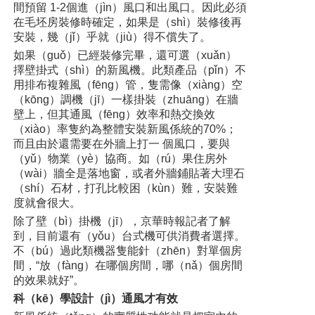
間預留 1-2個進（jìn）風口和出風口。因此必須
在毛坯房裝修時確定，如果是（shì）裝修後再
安裝，幾（jǐ）乎就（jiù）得不償失了。
如果（guǒ）已經裝修完畢，還可選（xuǎn）
擇壁掛式（shì）的新風機。此類產品（pǐn）不
用排布複雜風（fēng）管，隻需像（xiàng）空
（kōng）調機（jī）一樣掛裝（zhuāng）在牆
壁上，但其通風（fēng）效率和熱交換效
（xiào）率隻約為整體安裝新風係統的70%；
而且由於還需要在外牆上打一 個風口，要與
（yǔ）物業（yè）協商。如（rú）果住房外
（wài）牆全是落地窗，或者外牆鋪貼著大理石
（shí）石材，打孔比較困（kùn）難，安裝難
度就會很大。
除了壁（bì）掛機（jī），京華時報記者了解
到，目前還有（yǒu）台式機可供消費者選擇。
不（bú）過此類機器隻能針（zhēn）對單個房
間，“放（fàng）在哪個房間，哪（nǎ）個房間
的效果就好”。
科（kē）學設計（jì）通風才有效