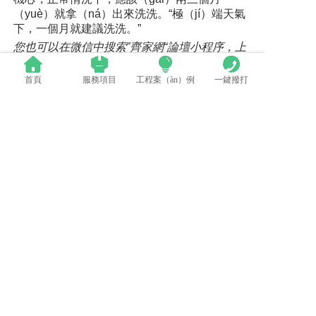
（yuè）就拿（ná）出來洗洗。“極（jí）端天氣
下，一個月就建議洗洗。”
您也可以在微信中搜索”齊家網“論壇小程序，上
千個裝修專家，設計達人在線互動，裝修疑難
雜症，裝修報價問題，戶型改造問題在這裏都
首頁
服務項目
工程案（àn）例
一鍵撥打
能找到答案，快來看看別人家都怎麽裝修
（xiū）吧！
新風係統（tǒng） 空氣淨化機（jī）
上一篇：沒（méi）有裝電視（shì）櫃，電線如何隱藏?
下一篇：【現代風格】現代LED家居
相關新聞
群英薈萃 共聚上海丨全國（guó）LED精品巡展（zhǎn）攜手共謀行業發展大計
中國LED顯示應用行業標準情況一（yī）覽