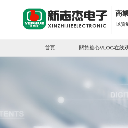
商
以質
首頁
關於糖心VLOG在线