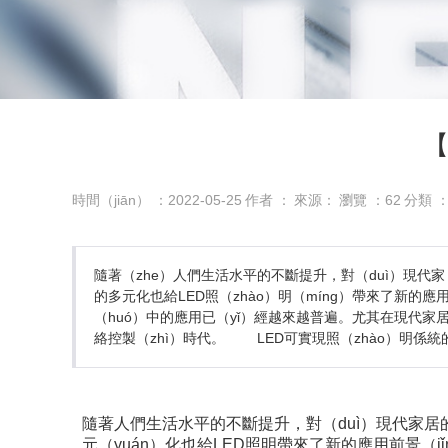
【
時間（jiān） ：2022-05-25
作者 ：
來源：
瀏覽 ：
62
分類 
隨著（zhe）人們生活水平的不斷提升，對（duì）現代家（
的多元化也給LED照（zhào）明（míng）帶來了新的應用
（huó）中的應用已（yǐ）經越來越普遍。尤其在現代家居
絡控製（zhì）時代。 LED可實現照（zhào）明係統的智
隨著人們生活水平的不斷提升，對（duì）現代家居的
元（yuán）化也給LED照明帶來了新的應用前景（jǐ