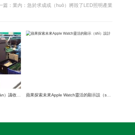
一篇：業內：急於求成或（huò）將毀了LED照明產業
LED模組維修焊接中注意點（建（jiàn）議收藏）
蘋果探索未來Apple Watch靈活的顯示設（shè）計