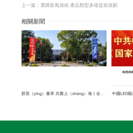
上一篇：選購新風係統 產品類型多樣提前規劃
相關新聞
群英（yīng）薈萃 共聚上（shàng）海丨全國LED精（jīng）品巡展（zhǎn）攜手共謀行業發展大計
中國LED