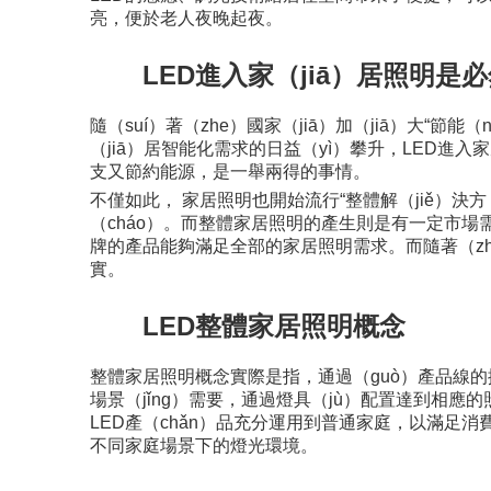
亮，便於老人夜晚起夜。
LED進入家（jiā）居照明是
隨（suí）著（zhe）國家（jiā）加（jiā）大“節
（jiā）居智能化需求的日益（yì）攀升，LED進入家
支又節約能源，是一舉兩得的事情。
不僅如此， 家居照明也開始流行“整體解（jiě）決
（cháo）。而整體家居照明的產生則是有一定市場需
牌的產品能夠滿足全部的家居照明需求。而隨著（zhe
實。
LED整體家居照明概念
整體家居照明概念實際是指，通過（guò）產品線的擴充
場景（jǐng）需要，通過燈具（jù）配置達到相應的照
LED產（chǎn）品充分運用到普通家庭，以滿足消費
不同家庭場景下的燈光環境。