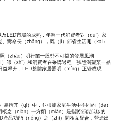
政策以及LED市場的成熟，年輕一代消費者對（duì）家
、壽命長（zhǎng），既（jì）節省生活開（kāi）
國照（zhào）明行業一股勢不可擋的發展風潮
jì）師（shī）和消費者在采購過程，強烈渴望某一品
日益攀升，LED整體家居照明（míng）正變成現
n）囊括其（qí）中，並根據家庭生活中不同的（de）
）明概念（niàn）一方麵（miàn）是指將節能低碳的
D產品功能（néng）之（zhī）間相互配合，營造出