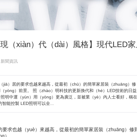
現（xiàn）代（dài）風格】現代LED
：新聞資訊
jiā）居的要求也越來越高，從最初（chū）的簡單家居裝（zhuāng）
（yòng）前景。 照（zhào）明科技的更新換代和（hé）LED技術的日益發
照明中運（yùn）用（yòng）更為廣泛，並被業（yè）內人士看好，稱在不
能控製 LED照明可以全...
要求也越（yuè）來越高，從最初的簡單家居裝（zhuāng）修
ng）。