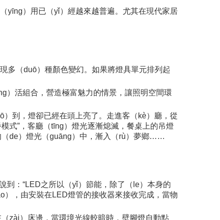
應（yīng）用已（yǐ）經越來越普遍。尤其在現代家居
實現多（duō）種顏色變幻。如果將燈具單元排列起
líng）活組合，營造極富魅力的情景，讓照明空間環
（mō）到，燈卻已經在頭上亮了。走進客（kè）廳，從
模式”，客廳（tīng）燈光逐漸熄滅，餐桌上的吊燈
de）燈光（guāng）中，漸入（rù）夢鄉……
曾說到：“LED之所以（yǐ）節能，除了（le）本身的
ào），由安裝在LED燈管的接收器來接收完成，當物
在（zài）床邊，當環境光線較暗時，壁腳燈自動點