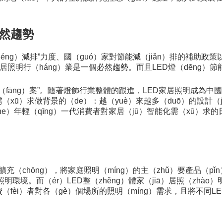
必然趨勢
能（néng）減排”力度、國（guó）家對節能減（jiǎn）排的補助
居照明行（háng）業是一個必然趨勢。而且LED燈（dēng）節能
方（fāng）案”。隨著燈飾行業整體的跟進，LED家居照明成為中
（xū）求做背景的（de）：越（yuè）來越多（duō）的設計（
）年輕（qīng）一代消費者對家居（jū）智能化需（xū）求的
（chōng），將家庭照明（míng）的主（zhǔ）要產品（pǐ
明環境。而（ér）LED整（zhěng）體家（jiā）居照（zhào
（fèi）者對各（gè）個場所的照明（míng）需求，且將不同LE