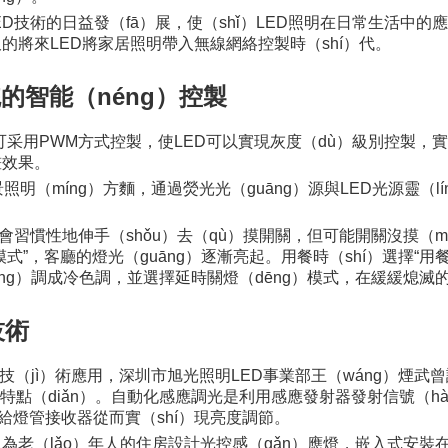
LED技術的日益發（fā）展，使（shǐ）LED照明在日常生活中的
將來LED將家居照明帶入無線網絡控製時（shí）代。
統的智能（néng）控製
D可采用PWM方式控製，使LED可以實現灰度（dù）級別控製，
畫效果。
照明（míng）方麵，通過熒光光（guāng）源與LED光源靈（
鞋前會習慣性地伸手（shǒu）去（qù）摸開關，但可能開關沒摸
”，客廳的燈光（guāng）逐漸亮起。用餐時（shí）選擇“用餐
g）調成冷色調，並選擇延時關燈（dēng）模式，在緩緩熄滅的（
技術
重要技（jì）術應用，深圳市旭光照明LED事業部王（wáng）煙武
大特點（diǎn）。自動化感應調光是利用感應發射器發射信號（h
傳遞給燈管接收器從而實（shí）現亮度調節。
為老（lǎo）年人的住房設計光控感（gǎn）應燈，嵌入式安裝