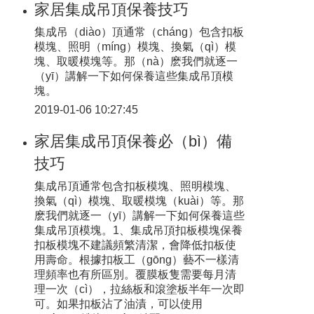
家居集成吊頂保養技巧
集成吊（diào）頂通常（cháng）包含扣板
模塊、照明（míng）模塊、換氣（qì）模
塊、取暖模塊等。那（nà）麽我們就逐一
（yī）講解一下如何保養這些集成吊頂模
塊。
2019-01-06 10:27:45
家居集成吊頂保養必（bì）備
技巧
集成吊頂通常包含扣板模塊、照明模塊、
換氣（qì）模塊、取暖模塊（kuài）等。那
麽我們就逐一（yī）講解一下如何保養這些
集成吊頂模塊。1、集成吊頂扣板模塊保養
扣板模塊不建議頻繁清潔，會降低扣板使
用壽命。根據扣板工（gōng）藝不一樣清
理頻率也有所區別。覆膜板隻需要每月清
理一次（cì），拉絲板和滾塗板半年一次即
可。如果扣板沾了油漬，可以使用