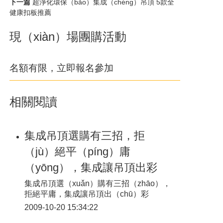
下一篇
超淨化環保（bǎo）集成（chéng）吊頂 5款全
健康扣板推薦
現（xiàn）場團購活動
名額有限，立即報名參加
相關閱讀
集成吊頂選購有三招，拒
（jù）絕平（píng）庸
（yōng），集成讓吊頂出彩
集成吊頂選（xuǎn）購有三招（zhāo），
拒絕平庸，集成讓吊頂出（chū）彩
2009-10-20 15:34:22