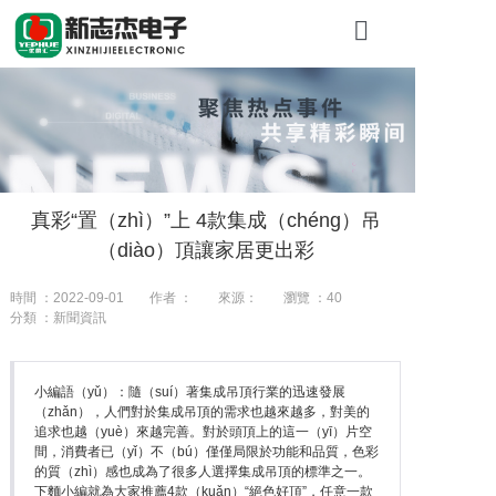
首頁
關於糖心VLO
產品展示
真彩“置（zhì）”上 4款集成（chéng）吊
工程（chéng
（diào）頂讓家居更出彩
新聞資訊
時間 ：2022-09-01
作者 ：
來源：
瀏覽 ：
40
分類 ：新聞資訊
聯係我們
小編語（yǔ）：隨（suí）著集成吊頂行業的迅速發展
（zhǎn），人們對於集成吊頂的需求也越來越多，對美的
追求也越（yuè）來越完善。對於頭頂上的這一（yī）片空
間，消費者已（yǐ）不（bú）僅僅局限於功能和品質，色彩
的質（zhì）感也成為了很多人選擇集成吊頂的標準之一。
下麵小編就為大家推薦4款（kuǎn）“絕色好頂”，任意一款