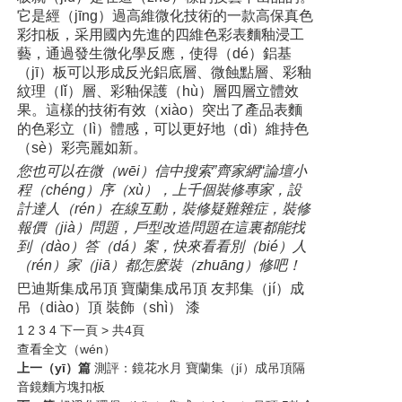
它是經（jīng）過高維微化技術的一款高保真色
彩扣板，采用國內先進的四維色彩表麵釉浸工
藝，通過發生微化學反應，使得（dé）鋁基
（jī）板可以形成反光鋁底層、微蝕點層、彩釉
紋理（lǐ）層、彩釉保護（hù）層四層立體效
果。這樣的技術有效（xiào）突出了產品表麵
的色彩立（lì）體感，可以更好地（dì）維持色
（sè）彩亮麗如新。
您也可以在微（wēi）信中搜索”齊家網“論壇小
程（chéng）序（xù），上千個裝修專家，設
計達人（rén）在線互動，裝修疑難雜症，裝修
報價（jià）問題，戶型改造問題在這裏都能找
到（dào）答（dá）案，快來看看別（bié）人
（rén）家（jiā）都怎麽裝（zhuāng）修吧！
巴迪斯集成吊頂 寶蘭集成吊頂 友邦集（jí）成
吊（diào）頂 裝飾（shì） 漆
1
2 3 4 下一頁 >
共4頁
查看全文（wén）
上一（yī）篇
測評：鏡花水月 寶蘭集（jí）成吊頂隔
音鏡麵方塊扣板