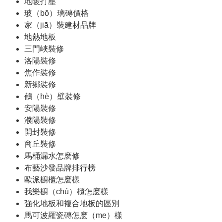
地暖打壓
玻（bō）璃磚價格
家（jiā）裝建材品牌
地熱地板
三門峽裝修
洛陽裝修
焦作裝修
新鄉裝修
鶴（hè）壁裝修
安陽裝修
濮陽裝修
開封裝修
商丘裝修
馬桶漏水怎麽修
布藝沙發品牌排行榜
歐派櫥櫃怎麽樣
我樂櫥（chú）櫃怎麽樣
強化地板和複合地板的區別
馬可波羅瓷磚怎麽（me）樣