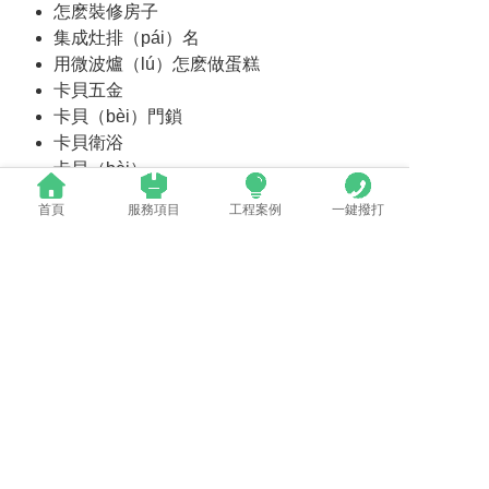
怎麽裝修房子
集成灶排（pái）名
用微波爐（lú）怎麽做蛋糕
卡貝五金
卡貝（bèi）門鎖
卡貝衛浴
卡貝（bèi）
尚高衛浴
首頁
服務項目
工程案例
一鍵撥打
法恩莎瓷磚
摩恩電氣
摩恩花灑
摩恩水龍頭
上一篇：商用大屏場景化應用趨勢：8K、Mini LED、激光
下一篇：美推能一次性打印（yìn）完（wán）整（zhěng）物體3D打印機
相關新聞（wén）