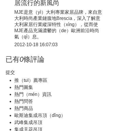
居流行的新風尚
MJE是意（yì）大利專業家居品牌，來自意
大利時尚產業鏈腹地Brescia，深入了解意
大利家居行業縱深特性（xìng），從而使
MJE產品充滿濃鬱的（de）歐洲前沿時尚
氣（qì）息。
2012-10-18 16:07:03
已有
0
條評論
提交
推（tuī）薦專區
熱門圖集
熱門（mén）資訊
熱門問答
熱門商品
歐斯迪集成吊頂（dǐng）
武峰集成吊頂
集成天花吊頂