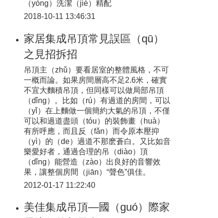
（yòng）洗潔（jié）精配
2018-10-11 13:46:31
家居集成吊頂常見誤區（qū）
之見招拆招
吊頂主（zhǔ）要看居室的整體風格，不可
一概而論。如果房間層高不足2.6米，確實
不宜大麵積吊頂，但同樣可以做局部吊頂
（dǐng）。比如（rú）有過道的房間，可以
（yǐ）在上麵做一個簡約大氣的吊頂，不僅
可以和過道盡頭（tóu）的裝飾畫（huà）
有所呼應，而且反（fǎn）而令原本壓抑
（yì）的（de）過道不那麽蒼白。又比如音
樂愛好者，通過合理的吊（diào）頂
（dǐng）能營造（zào）出良好的音響效
果，讓整個房間（jiān）“聲色”俱佳。
2012-01-17 11:22:40
美佳集成吊頂—國（guó）際家