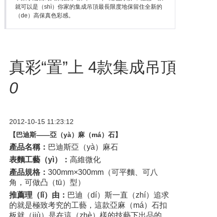
就可以是（shì）你家的集成吊頂最長限度地保留住全新的
（de）高保真色彩感。
真彩“置”上 4款集成吊頂讓
0
2012-10-15 11:23:12
【巴迪斯——亞（yà）麻（má）石】
產品名稱：
巴迪斯亞（yà）麻石
表麵工藝（yì）：
高維微化
產品規格：
300mm×300mm（可平麵、可八
角，可做凸（tū）型）
推薦理（lǐ）由：
巴迪（dí）斯一直（zhí）追求
的就是極致考究的工藝，這款亞麻（má）石扣
板就（jiù）是在這（zhè）樣的技藝下出品的。