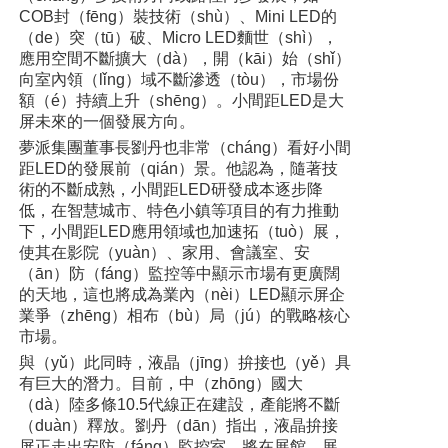
COB封（fēng）裝技術（shù）、Mini LED的
（de）突（tū）破、Micro LED麵世（shì），
應用空間不斷擴大（dà），開（kāi）始（shǐ）
向室內領（lǐng）域不斷滲透（tòu），市場份
額（é）持續上升（shēng）。小間距LED是大
屏未來的一個發展方向。
夢派集團董事長劉丹也非常（cháng）看好小間
距LED的發展前（qián）景。他認為，隨著技
術的不斷成熟，小間距LED研發成本逐步降
低，在智慧城市、特色小鎮等項目的有力推動
下，小間距LED應用領域也加速拓（tuò）展，
使其在影院（yuàn）、家用、會議室、安
（ān）防（fáng）監控等中顯示市場有更廣闊
的天地，這也將成為業內（nèi）LED顯示屏企
業爭（zhēng）相布（bù）局（jú）的戰略核心
市場。
與（yǔ）此同時，液晶（jīng）拚接也（yě）具
有巨大的潛力。目前，中（zhōng）國大
（dà）陸多條10.5代線正在建設，產能將不斷
（duàn）釋放。劉丹（dān）指出，液晶拚接
屏正走出安防（fáng）監控室，將在展館、展