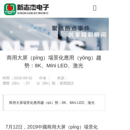
首（shǒu）頁
關於糖心VLO
產品（pǐn）展
商用大屏（píng）場景化應用（yòng）趨
工程案例
勢：8K、Mini LED、激光
新聞資訊
時間 ：2022-09-02
作者 ：
來源：
瀏覽（lǎn） ：
37
分（fèn）類 ：新聞資訊
聯係我們
商用大屏場景化應用趨（qū）勢：8K、Mini LED、激光
7月12日，2019中國商用大屏（píng）場景化