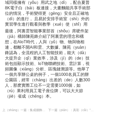
域同樣擁有（yǒu）用武之地（dì），配合夏普
8K電子白（bái）板連接，大畫麵能共享手術部
位的情況，手術變得更（gèng）安全且正確地
（dì）的進行， 且易於安排手術室（shì）外的
實習學生進行觀看與教學（xué）使（shǐ）用
最後，阿裏雲智能事業部首（shǒu）席硬件架
（jià）構師陳苑鋒介紹了阿裏雲的理念和構
想，在AIoT時代，人與（yǔ）物、物與物相
連，都離不開AI和雲、大數據。陳苑（yuàn）
鋒認為，全流程的人工智能技術，能大（dà）
大提升企（qǐ）業效率，涉及（jí）的（de）技
術包括顯示技術、IoT物聯網技術、雲計算，視
頻圖像（xiàng）分析、區塊鏈溯源等。他舉了
一個共享辦公桌的例子，一個1000名員工的辦
公園區，經常（cháng）出差的（de）人數300
人，那麽實際工位不一定需要1000個，如
（rú）果利用員工電子座位牌，可以大大節
（jiē）省成（chéng）本。
上（shàng）一篇：集成牆飾（shì）十大品牌推薦 口碑（bēi）較好的集成吊頂有哪些
下一篇（piān）：真彩（cǎi）“置”上 4款集成吊頂讓（ràng）家（jiā）居更出彩