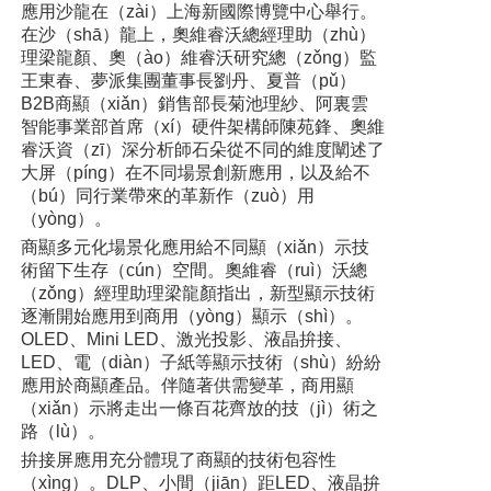
應用沙龍在（zài）上海新國際博覽中心舉行。
在沙（shā）龍上，奧維睿沃總經理助（zhù）
理梁龍顏、奧（ào）維睿沃研究總（zǒng）監
王東春、夢派集團董事長劉丹、夏普（pǔ）
B2B商顯（xiǎn）銷售部長菊池理紗、阿裏雲
智能事業部首席（xí）硬件架構師陳苑鋒、奧維
睿沃資（zī）深分析師石朵從不同的維度闡述了
大屏（píng）在不同場景創新應用，以及給不
（bú）同行業帶來的革新作（zuò）用
（yòng）。
商顯多元化場景化應用給不同顯（xiǎn）示技
術留下生存（cún）空間。奧維睿（ruì）沃總
（zǒng）經理助理梁龍顏指出，新型顯示技術
逐漸開始應用到商用（yòng）顯示（shì）。
OLED、Mini LED、激光投影、液晶拚接、
LED、電（diàn）子紙等顯示技術（shù）紛紛
應用於商顯產品。伴隨著供需變革，商用顯
（xiǎn）示將走出一條百花齊放的技（jì）術之
路（lù）。
拚接屏應用充分體現了商顯的技術包容性
（xìng）。DLP、小間（jiān）距LED、液晶拚