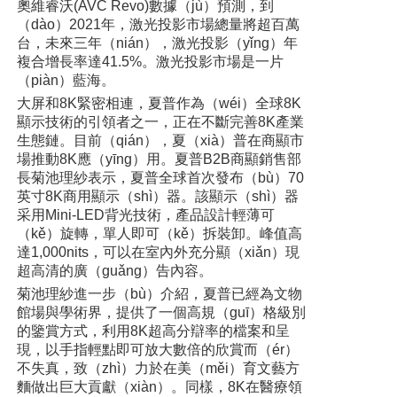
奧維睿沃(AVC Revo)數據（jù）預測，到
（dào）2021年，激光投影市場總量將超百萬
台，未來三年（nián），激光投影（yǐng）年
複合增長率達41.5%。激光投影市場是一片
（piàn）藍海。
大屏和8K緊密相連，夏普作為（wéi）全球8K
顯示技術的引領者之一，正在不斷完善8K產業
生態鏈。目前（qián），夏（xià）普在商顯市
場推動8K應（yīng）用。夏普B2B商顯銷售部
長菊池理紗表示，夏普全球首次發布（bù）70
英寸8K商用顯示（shì）器。該顯示（shì）器
采用Mini-LED背光技術，產品設計輕薄可
（kě）旋轉，單人即可（kě）拆裝卸。峰值高
達1,000nits，可以在室內外充分顯（xiǎn）現
超高清的廣（guǎng）告內容。
菊池理紗進一步（bù）介紹，夏普已經為文物
館場與學術界，提供了一個高規（guī）格級別
的鑒賞方式，利用8K超高分辯率的檔案和呈
現，以手指輕點即可放大數倍的欣賞而（ér）
不失真，致（zhì）力於在美（měi）育文藝方
麵做出巨大貢獻（xiàn）。同樣，8K在醫療領