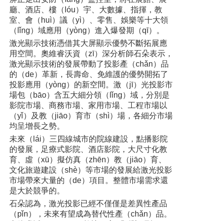
廳、酒店、樓（lóu）宇、大數據、指揮，教
室、會（huì）議（yì）、零售、娛樂等十大領
（lǐng）域應用（yòng）進入爆發期（qī）。
激光顯示技術憑借其大屏顯示優勢不斷拓展應
用空間。奧維睿沃資（zī）深分析師石朵表示，
激光顯示技術的發展帶動了投影產（chǎn）品
的（de）革新，長壽命、免維護的優勢開拓了
投影應用（yòng）的新空間。激（jī）光投影市
場包（bāo）含五大細分領（lǐng）域，分別是
影院市場、商務市場、家用市場、工程市場以
（yǐ）及教（jiāo）育市（shì）場，各細分市場
均呈增長之勢。
未來（lái）三四線城市的院線建設，點播影院
的發展，足療式影院、酒店影院，大尺寸化教
育、虛（xū）擬仿真（zhēn）教（jiāo）育、
文化旅遊建設（shè）等市場的發展給激光投影
市場帶來大量的（de）項目。整體市場需求還
是大於競爭的。
石朵認為，激光投影已經不僅僅是差異性產品
（pǐn），未來有望成為替代性產（chǎn）品。