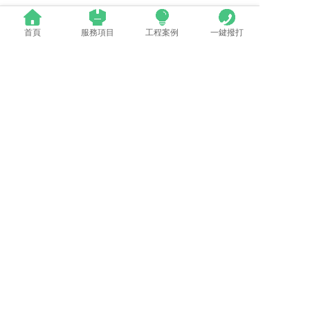
相關（guān）新聞
首頁
服務項目
工程案例
一鍵撥打
群英薈萃 共聚上海丨全國LED精品巡展攜手共謀行業發展大計
中國LED顯示應用行（háng）業標準情況一覽
LED模組（zǔ）維修焊接中注意（yì）點（建議收藏）
蘋果探索未來Apple Watch靈活的顯示設計