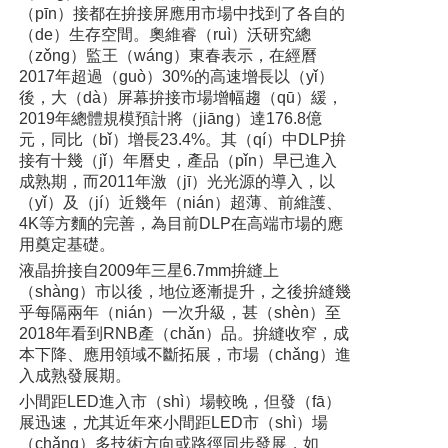
（pīn）接都在拚接屏應用市場中找到了各自的
（de）生存空間。奧維睿（ruì）沃研究總
（zǒng）監王（wáng）東春表示，在經曆
2017年超過（guò）30%的高速增長以（yǐ）
後，大（dà）屏幕拚接市場增幅趨（qū）緩，
2019年總體規模預計將（jiāng）達176.8億
元，同比（bǐ）增長23.4%。其（qí）中DLP拚
接有十幾（jǐ）年曆史，產品（pǐn）早已進入
成熟期，而2011年激（jī）光光源的導入，以
（yǐ）及（jí）近幾年（nián）超薄、前維護、
4K等方麵的完善，為目前DLP在高端市場的應
用奠定基礎。
液晶拚接自2009年三星6.7mm拚縫上
（shàng）市以後，地位逐漸提升，之後拚縫幾
乎每隔兩年（nián）一次升級，甚（shèn）至
2018年看到RNB產（chǎn）品。拚縫收窄，成
本下降、應用領域不斷拓展，市場（chǎng）進
入成熟發展期。
小間距LED進入市（shì）場較晚，但發（fā）
展迅速，尤其近年來小間距LED市（shì）場
（chǎng）多技術方向或路徑同步發展，如