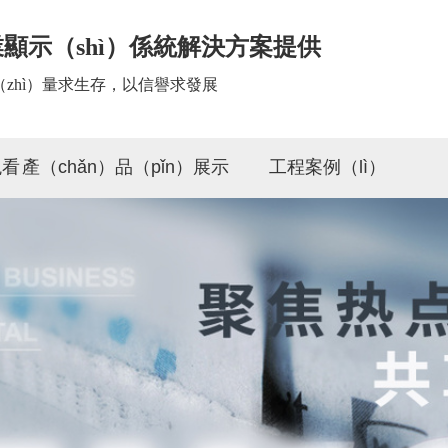
顯示（shì）係統解決方案提供
（zhì）量求生存，以信譽求發展
观看
產（chǎn）品（pǐn）展示
工程案例（lì）