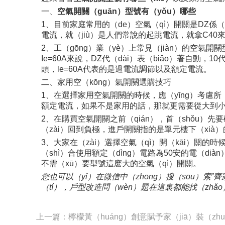
一、
空氣開關（guān）型號有（yǒu）哪些
1、目前家庭常用的（de）空氣（qì）開關是DZ係（x
電流，就（jiù）是人們常說的起跳電流，就拿C40來
2、工（gōng）業（yè）上常見（jiàn）的空氣開關型
Ie=60A來說，DZ代（dài）表（biǎo）著自動
頭，le=60A代表的是過電流調節以及額定電流。
二、家用空（kōng）氣開關選購技巧
1、在選擇家用空氣開關的時候，應（yīng）考慮所
額定電流，如果不是家用的話，那就更需要從大到小金
2、在購買空氣開關之前（qián），首（shǒu）
（zài）回到負極，進戶開關指的是單元樓下（xià
3、大家在（zài）選擇空氣（qì）開（kāi）關的
（shì）合使用額定（dìng）電路為50安的電（di
不需（xū）要型號這麽大的空氣（qì）開關。
您也可以（yǐ）在微信中（zhōng）搜（sōu）索
（tí），戶型改造問（wèn）題在這裏都能找（zh