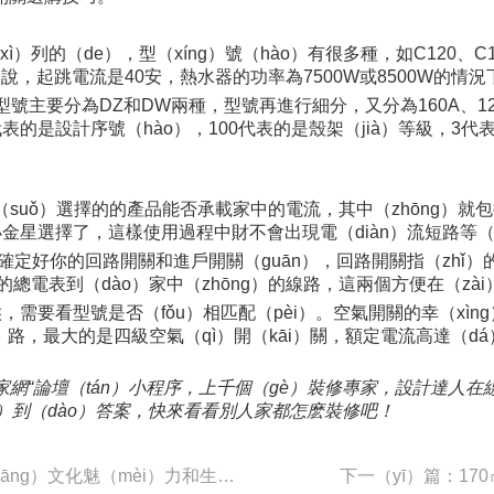
ì）列的（de），型（xíng）號（hào）有很多種，如C120、C
說，起跳電流是40安，熱水器的功率為7500W或8500W的情
號主要分為DZ和DW兩種，型號再進行細分，又分為160A、125A、1
，10代表的是設計序號（hào），100代表的是殼架（jià）等級
（suǒ）選擇的的產品能否承載家中的電流，其中（zhōng）就包
星選擇了，這樣使用過程中財不會出現電（diàn）流短路等（d
先要確定好你的回路開關和進戶開關（guān），回路開關指（zhǐ
）的總電表到（dào）家中（zhōng）的線路，這兩個方便在（z
時候，需要看型號是否（fǒu）相匹配（pèi）。空氣開關的幸（xì
àn）路，最大的是四級空氣（qì）開（kāi）關，額定電流高達（dá）
”齊家網“論壇（tán）小程序，上千個（gè）裝修專家，設計達人
ǎo）到（dào）答案，快來看看別人家都怎麽裝修吧！
上一篇：檸檬黃（huáng）創意賦予家（jiā）裝（zhuāng）文化魅（mèi）力和生命（mìng）
下一（yī）篇：17