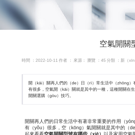
空氣開關型
時間 ：2022-10-11
作者 ：
來源：
瀏覽 ：
45
分類 ：新（xī
開（kāi）關再人們的（de）日（rì）常生活中（zhō
有很多，空氣開（kāi）關就是其中的一種，這種開關在生
開關選購（gòu）技巧。
開關再人們的日常生活中有著非常重要的作用（yòng
有（yǒu）很多，空（kōng）氣開關就是其中的（
起來看看
空氣開關型號有哪些（xiē）
以及家用空氣