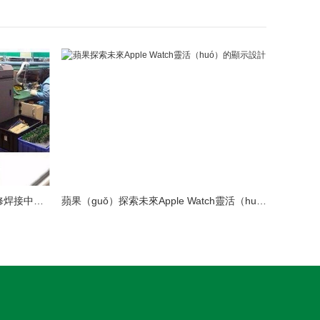
LED模（mó）組（zǔ）維（wéi）修焊接中注意點（建議收藏）
蘋果（guǒ）探索未來Apple Watch靈活（huó）的顯示設（shè）計