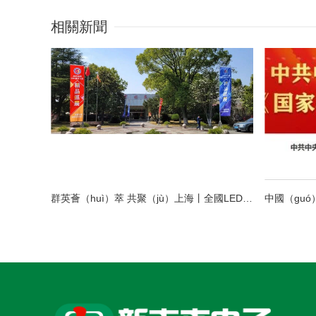
相關新聞
群英薈（huì）萃 共聚（jù）上海丨全國LED精品巡展攜手共謀（móu）行業發展大計