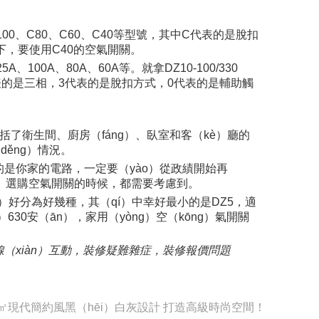
100、C80、C60、C40等型號，其中C代表的是脫扣
況下，要使用C40的空氣開關。
00A、80A、60A等。就拿DZ10-100/330
，3代表的是三相，3代表的是脫扣方式，0代表的是輔助觸
括了衛生間、廚房（fáng）、臥室和客（kè）廳的
ěng）情況。
）的是你家的電路，一定要（yào）從政績開始再
ài）選購空氣開關的時候，都需要考慮到。
ng）好分為好幾種，其（qí）中幸好最小的是DZ5，適
630安（ān），家用（yòng）空（kōng）氣開關
在線（xiàn）互動，裝修疑難雜症，裝修報價問題
0㎡現代簡約風黑（hēi）白灰設計 打造高級時尚空間！