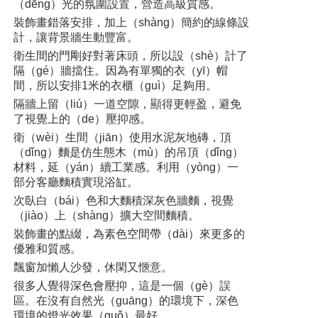
（dēng）光的氛圍設置，營造高級質感。
裝飾畫錯落安排，加上（shàng）簡約的線條設
計，讓背景牆生動豐富。
衛生間的門剛好對著床頭，所以設（shè）計了
隔（gé）牆擋住。因為有單獨的衣（yī）帽
間，所以安排1米的衣櫃（guì）足夠用。
隔牆上留（liú）一道空隙，顯得更輕盈，避免
了視覺上的（de）壓抑感。
衛（wèi）生間（jiān）使用水泥灰地磚，頂
（dǐng）麵是仿生態木（mù）的吊頂（dǐng）
材料，延（yán）續工業感。利用（yòng）一
部分客廳麵積實現浴缸。
次臥白（bái）色和大麵積深灰色牆麵，視覺
（jiào）上（shàng）擴大空間麵積。
裝飾畫的點綴，為素色空間帶（dài）來更多的
優雅和質感。
飄窗加懶人沙發，休閑又愜意。
很多人覺得深色會壓抑，這是一個（gè）誤
區。在沒有自然光（guāng）的環境下，深色
環境的燈光效果（guǒ）最好。