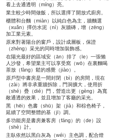
看上去通透明（míng）亮。
業主較少時間做飯，所以選擇了開放式廚房。
櫃體和台麵（miàn）以純白色為主，牆麵選
（xuǎn）擇仿水泥（ní）灰牆磚，增（zēng）
加工業元素。
原來對著陽台的窗戶，設計成層板，保證
（zhèng）采光的同時增加裝飾感。
在陽光最好的區域安（ān）排了（le）一張懶
人沙發，希望業主可以享受窩（wō）在裏麵喝
茶放（fàng）鬆的感覺（jiào）。
原戶型中書房是一間封閉（bì）的房間，現在
（zài）將非承重牆拆除，門洞擴大，使用折
（shé）疊（dié）門，營造出更（gèng）為寬
敞通透的效果，並且增加了客廳的采光。
黑（hēi）色書（shū）架（jià）和棕色椅子，
延續了空間整體的基（jī）調。
多功能房是書房兼客房（fáng）的（de）設
（shè）計。
主臥依然以黑白灰為（wéi）主色調，配合燈