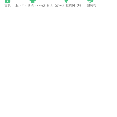
首頁
服（fú）務項（xiàng）目
工（gōng）程案例（lì）
一鍵撥打
群（qún）英薈萃 共聚上海丨全國LED精品巡展攜手共謀行業發展大計
中國LED顯示應用行業標準情況一覽（lǎn）
LED模（mó）組維修焊接中注意點（建議收藏）
蘋果探（tàn）索未來Apple Watch靈（líng）活的顯示設計
電話：0512-53588285
地址：太倉（cāng）市高新區鄭和中路
（lù）376號
備案號（hào）：蘇ICP備2022015141號