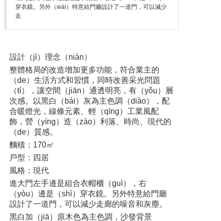
穿衣鏡。另外（wài）特意給門廳設計了一道門，可以減少
走
設計（jì）理念（niàn）
整體格局的改造增加更多功能，符合業主的
（de）生活方式和習慣，同時改善采光問題
（tí），讓空間（jiān）通透明亮，有（yǒu）層
次感。以黑白（bái）灰為主色調（diào），配
合暖燈光，線條元素、輕（qīng）工業風配
飾，營（yíng）造（zào）利落、時尚、現代的
（de）質感。
麵積：170㎡
戶型：四居
風格：現代
進大門左手邊是組合衣帽櫃（guì），右
（yòu）邊是（shì）穿衣鏡。另外特意給門廳
設計了一道門，可以減少走廊的噪音和灰塵。
黑白加（jiā）原木色為主色調，沙發背景