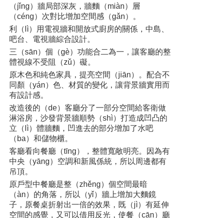
（jǐng）牆局部深灰，牆麵（miàn）層
（céng）次對比增加空間感（gǎn）。
利（lì）用電視牆和開放式廚房的關係，中島、
吧台、電視牆綜合設計。
三（sān）個（gè）功能合二為一，讓客廳的整
體視線不受阻（zǔ）礙。
原木色和純色家具，提亮空間（jiān）。配合不
同顏（yán）色、材質的變化，讓背景牆實用而
有設計感。
改造後的（de）客廳分了一部分空間給客衛做
淋浴房，沙發背景牆順勢（shì）打造成凹凸的
立（lì）體牆麵，凹進去的部分增加了水吧
（ba）和儲物櫃。
客廳看向餐廳（tīng），整體寬敞明亮。因為有
中央（yāng）空調和新風係統，所以周邊都有
吊頂。
原戶型中餐廳是整（zhěng）個空間最暗
（àn）的角落，所以（yǐ）牆上增加大麵鏡
子，原餐桌折射出一倍的效果，既（jì）有延伸
空間的感覺，又可以借用反光，使餐（cān）廳