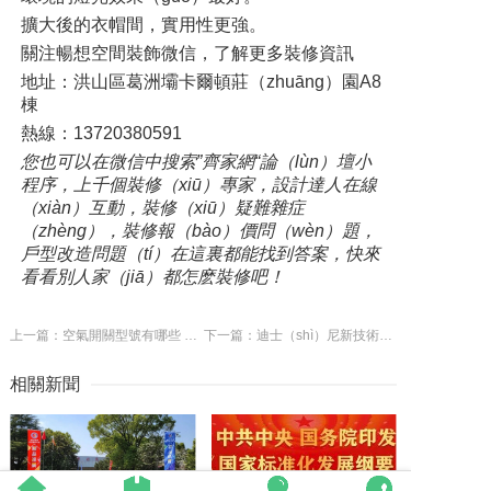
擴大後的衣帽間，實用性更強。
關注暢想空間裝飾微信，了解更多裝修資訊
地址：洪山區葛洲壩卡爾頓莊（zhuāng）園A8
棟
熱線：13720380591
您也可以在微信中搜索”齊家網“論（lùn）壇小
程序，上千個裝修（xiū）專家，設計達人在線
（xiàn）互動，裝修（xiū）疑難雜症
（zhèng），裝修報（bào）價問（wèn）題，
戶型改造問題（tí）在這裏都能找到答案，快來
看看別人家（jiā）都怎麽裝修吧！
上一篇：空氣開關型號有哪些 家用空氣開（kāi）關選購（gòu）技（jì）巧
下一篇：迪士（shì）尼新技術，讓燈和（hé）燈之間自己溝通
相關新聞