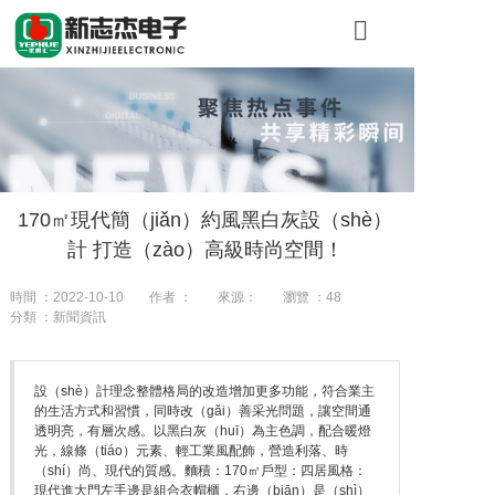
首頁
關於糖心VLO
產品展示
170㎡現代簡（jiǎn）約風黑白灰設（shè）
工程案例
計 打造（zào）高級時尚空間！
新聞（wén）
時間 ：2022-10-10
作者 ：
來源：
瀏覽 ：
48
分類 ：新聞資訊
聯係我們
設（shè）計理念整體格局的改造增加更多功能，符合業主
的生活方式和習慣，同時改（gǎi）善采光問題，讓空間通
透明亮，有層次感。以黑白灰（huī）為主色調，配合暖燈
光，線條（tiáo）元素、輕工業風配飾，營造利落、時
（shí）尚、現代的質感。麵積：170㎡戶型：四居風格：
現代進大門左手邊是組合衣帽櫃，右邊（biān）是（shì）