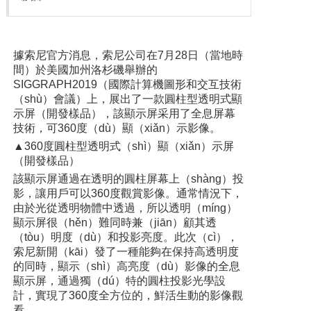
據索尼官方消息，索尼公司在7月28日（當地時
間）於美國加州洛杉磯舉辦的
SIGGRAPH2019（國際計算機圖形和交互技術
（shù）會議）上，展出了一款圓柱型透明式顯
示屏（開發樣品），該顯示屏采用了全息屏幕
技術，可360度（dù）顯（xiǎn）示影像。
▲360度圓柱型透明式（shì）顯（xiǎn）示屏
（開發樣品）
該顯示屏通過在透明的圓柱屏幕上（shàng）投
影，讓用戶可以360度觀賞影像。通常情況下，
由於光從透明物體中透過，所以透明（míng）
顯示屏很（hěn）難同時兼（jiān）顧其透
（tòu）明度（dù）和投影亮度。此次（cì），
索尼新開（kāi）發了一種能夠在保持高透明度
的同時，顯示（shì）高亮度（dù）影像的全息
顯示屏，通過獨（dú）特的圓柱投影光學設
計，實現了360度全方位的，鮮活生動的影像觀
看。