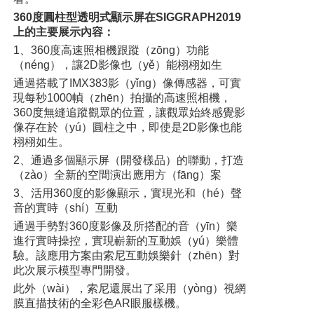
360度圓柱型透明式顯示屏在SIGGRAPH2019
上的主要展示內容：
1、360度高速照相機跟蹤（zōng）功能
（néng），讓2D影像也（yě）能栩栩如生
通過搭載了IMX383影（yǐng）像傳感器，可實
現每秒1000幀（zhēn）拍攝的高速照相機，
360度無縫追蹤觀眾的位置，讓觀眾始終感覺影
像存在於（yú）圓柱之中，即使是2D影像也能
栩栩如生。
2、通過多個顯示屏（開發樣品）的聯動，打造
（zào）全新的空間演出應用方（fāng）案
3、活用360度的影像顯示，實現光和（hé）聲
音的實時（shí）互動
通過手勢對360度影像及所搭配的音（yīn）樂
進行實時操控，實現嶄新的互動娛（yú）樂體
驗。該應用方案由索尼互動娛樂針（zhēn）對
此次展示模型專門開發。
此外（wài），索尼還展出了采用（yòng）視網
膜直描技術的全彩色AR眼服樣機。