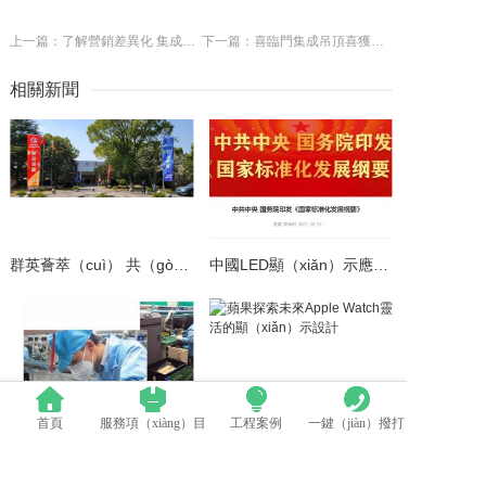
上一篇：了解營銷差異化 集成吊頂產品同質化
下一篇：喜臨門集成吊頂喜獲誠信（xìn）品牌和產品創新（xīn）獎
相關新聞
群英薈萃（cuì） 共（gòng）聚上海丨全（quán）國LED精（jīng）品巡展攜手共謀行業發展大計
中國LED顯（xiǎn）示應用行（háng）業標準情況一覽
首頁
服務項（xiàng）目
工程案例
一鍵（jiàn）撥打
LED模組維修焊接中（zhōng）注意點（建議收藏）
蘋果（guǒ）探索未來Apple Watch靈活的顯示設計（jì）