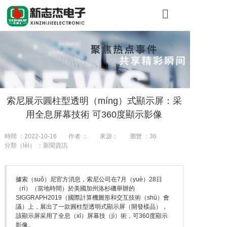
首頁
關於糖心VLO
產（chǎn）品
索尼展示圓柱型透明（míng）式顯示屏：采
工程案例
用全息屏幕技術 可360度顯示影像
新聞資（zī）
時間 ：2022-10-16
作者 ：
來源：
瀏覽 ：
36
分類（lèi） ：新聞資訊
聯係我們
據索（suǒ）尼官方消息，索尼公司在7月（yuè）28日
（rì）（當地時間）於美國加州洛杉磯舉辦的
SIGGRAPH2019（國際計算機圖形和交互技術（shù）會
議）上，展出了一款圓柱型透明式顯示屏（開發樣品），
該顯示屏采用了全息（xī）屏幕技（jì）術，可360度顯示
影像。