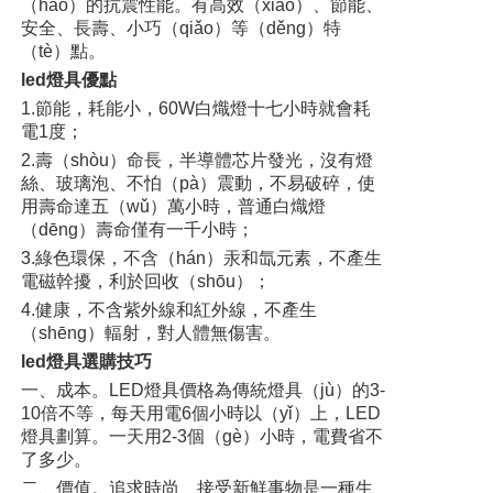
（hǎo）的抗震性能。有高效（xiào）、節能、
安全、長壽、小巧（qiǎo）等（děng）特
（tè）點。
led燈具優點
1.節能，耗能小，60W白熾燈十七小時就會耗
電1度；
2.壽（shòu）命長，半導體芯片發光，沒有燈
絲、玻璃泡、不怕（pà）震動，不易破碎，使
用壽命達五（wǔ）萬小時，普通白熾燈
（dēng）壽命僅有一千小時；
3.綠色環保，不含（hán）汞和氙元素，不產生
電磁幹擾，利於回收（shōu）；
4.健康，不含紫外線和紅外線，不產生
（shēng）輻射，對人體無傷害。
led燈具選購技巧
一、成本。LED燈具價格為傳統燈具（jù）的3-
10倍不等，每天用電6個小時以（yǐ）上，LED
燈具劃算。一天用2-3個（gè）小時，電費省不
了多少。
二、價值。追求時尚、接受新鮮事物是一種生