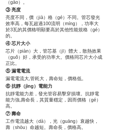
（gāo）。
③ 亮度
亮度不同，價（jià）格（gé）不同。管芯發光
效率高，每瓦超過100流明（míng），功率大
於3瓦的其價格明顯要高於其他性能規格（gé）
的。
④ 芯片大小
芯片（piàn）大，管芯基（jī）體大，散熱效果
（guǒ）好，承受的功率大。價格同芯片大小成
正比。
⑤ 漏電電流
漏電電流大,管耗大，壽命短，價格低。
⑥ 抗靜（jìng）電能力
抗靜電能力差，發光管容易擊穿損壞。抗靜電
能力強,壽命長，其質量穩定，因而價格（gé）
高。
⑦ 壽命
工作電流越大（dà），光（guāng）衰越快，
壽（shòu）命越短。壽命長，價格高。