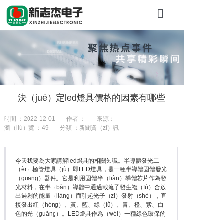
首頁
關於糖心VLO
產品展示
決（jué）定led燈具價格的因素有哪些
工程案例
時間 ：2022-12-01
作者 ：
來源：
新聞資訊
瀏（liú）覽 ：
49
分類 ：新聞資（zī）訊
聯係我們（me
今天我要為大家講解led燈具的相關知識。半導體發光二
（èr）極管燈具（jù）即LED燈具，是一種半導體固體發光
（guāng）器件。它是利用固體半（bàn）導體芯片作為發
光材料，在半（bàn）導體中通過載流子發生複（fù）合放
出過剩的能量（liàng）而引起光子（zǐ）發射（shè），直
接發出紅（hóng）、黃、藍、綠（lǜ）、青、橙、紫、白
色的光（guāng）。LED燈具作為（wéi）一種綠色環保的