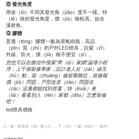
⑧ 發光角度
用途（tú）不同其發光角（jiǎo）度不一樣。特
（tè）殊的發光角度，價（jià）格較高。如全
漫射角。
⑨ 膠體
普通（tōng）膠體一般為環氧樹脂，高品
（pǐn）質（zhì）的戶外LED燈具，抗紫（zǐ）
外線、防火，價（jià）格不便宜（yí）。
您也可以在微信中搜索”齊（qí）家網“論壇小程
序，上千個裝修專家，設計達人在（zài）線互
（hù）動，裝（zhuāng）修疑難雜症，裝修報
價（jià）問題，戶型改造（zào）問題在
（zài）這裏都能找到答案，快（kuài）來
（lái）看看別人（rén）家都（dōu）怎麽裝修
吧！
led燈具價格
上一篇：軟裝搭（dā）配 | 沙發與窗簾（lián）色（sè）係的絕妙搭配
下（xià）一篇（piān）：銀河水滴智能工業檢測技術為中國智造賦能（néng）