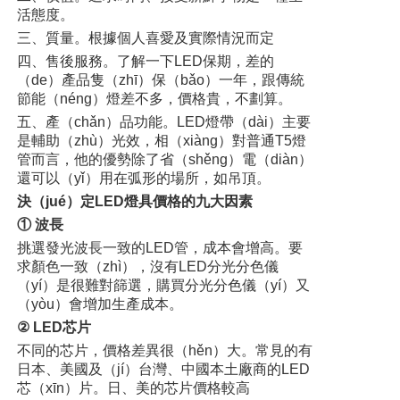
活態度。
三、質量。根據個人喜愛及實際情況而定
四、售後服務。了解一下LED保期，差的
（de）產品隻（zhī）保（bǎo）一年，跟傳統
節能（néng）燈差不多，價格貴，不劃算。
五、產（chǎn）品功能。LED燈帶（dài）主要
是輔助（zhù）光效，相（xiàng）對普通T5燈
管而言，他的優勢除了省（shěng）電（diàn）
還可以（yǐ）用在弧形的場所，如吊頂。
決（jué）定LED燈具價格的九大因素
① 波長
挑選發光波長一致的LED管，成本會增高。要
求顏色一致（zhì），沒有LED分光分色儀
（yí）是很難對篩選，購買分光分色儀（yí）又
（yòu）會增加生產成本。
② LED芯片
不同的芯片，價格差異很（hěn）大。常見的有
日本、美國及（jí）台灣、中國本土廠商的LED
芯（xīn）片。日、美的芯片價格較高