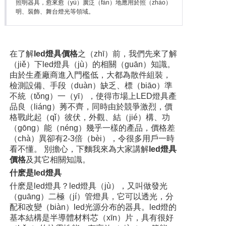
照明器具，愈來愈（yù）廣泛（fàn）地應用於照（zhào）
明、裝飾、舞台燈光等領域。
在了解
led燈具價格
之（zhī）前，我們先來了解
（jiě）下led燈具（jù）的相關（guān）知識。
由於生產廠商進入門檻低，大都為散件組裝，
檢測設備、手段（duàn）缺乏、標（biāo）準
不統（tǒng）一（yī），使得市場上LED燈具產
品良（liáng）莠不齊，同時由於競爭激烈，價
格戰此起（qǐ）彼伏，外觀、結（jié）構、功
（gōng）能（néng）幾乎一樣的產品，價格差
（chà）異卻有2-3倍（bèi），令很多用戶一時
看不懂。 別擔心，下麵我來為大家講解
led燈具
價格
及其它相關知識。
什麽是led燈具
什麽是led燈具？led燈具（jù），又叫做發光
（guāng）二極（jí）管燈具，它可以透光，分
配和改變（biàn）led光源分布的器具。led燈的
基本結構是半導體材料芯（xīn）片，具有很好